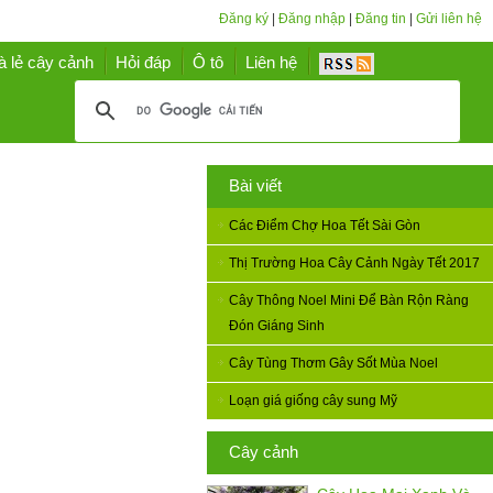
Đăng ký
|
Đăng nhập
|
Đăng tin
|
Gửi liên hệ
à lẻ cây cảnh
Hỏi đáp
Ô tô
Liên hệ
Bài viết
Các Điểm Chợ Hoa Tết Sài Gòn
Thị Trường Hoa Cây Cảnh Ngày Tết 2017
Cây Thông Noel Mini Để Bàn Rộn Ràng
Đón Giáng Sinh
Cây Tùng Thơm Gây Sốt Mùa Noel
Loạn giá giống cây sung Mỹ
Cây cảnh