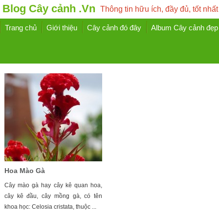
Blog Cây cảnh .Vn
Thông tin hữu ích, đầy đủ, tốt nhất
Trang chủ
Giới thiệu
Cây cảnh đó đây
Album Cây cảnh đẹp
Hoa Mào Gà
Cây mào gà hay cây kê quan hoa,
cây kê đầu, cây mồng gà, có tên
khoa học: Celosia cristata, thuộc ...