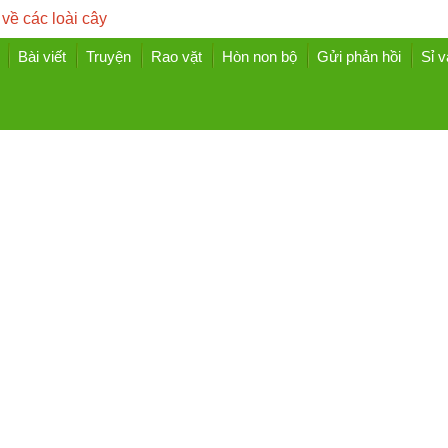
 về các loài cây
Bài viết
Truyện
Rao vặt
Hòn non bộ
Gửi phản hồi
Sỉ v