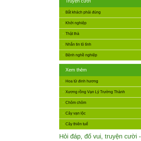
Truyện cười
Bắt khách phải đúng
Khởi nghiệp
Thật thà
Nhắn tin tỏ tình
Bệnh nghề nghiệp
Xem thêm
Hoa tử đinh hương
Xương rồng Vạn Lý Trường Thành
Chôm chôm
Cây vạn lộc
Cây thiên tuế
Hỏi đáp, đố vui, truyện cười -