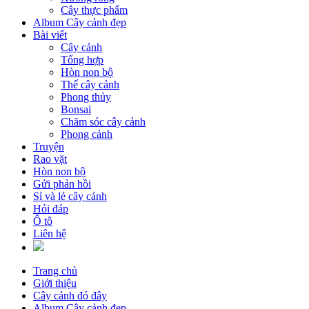
Cây thực phẩm
Album Cây cảnh đẹp
Bài viết
Cây cảnh
Tổng hợp
Hòn non bộ
Thế cây cảnh
Phong thủy
Bonsai
Chăm sóc cây cảnh
Phong cảnh
Truyện
Rao vặt
Hòn non bộ
Gửi phản hồi
Sỉ và lẻ cây cảnh
Hỏi đáp
Ô tô
Liên hệ
Trang chủ
Giới thiệu
Cây cảnh đó đây
Album Cây cảnh đẹp