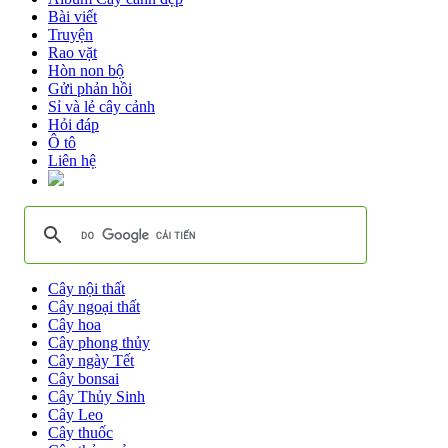
Bài viết
Truyện
Rao vặt
Hòn non bộ
Gửi phản hồi
Sỉ và lẻ cây cảnh
Hỏi đáp
Ô tô
Liên hệ
Cây nội thất
Cây ngoại thất
Cây hoa
Cây phong thủy
Cây ngày Tết
Cây bonsai
Cây Thủy Sinh
Cây Leo
Cây thuốc