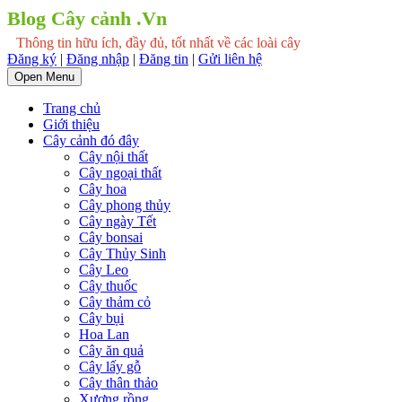
Blog Cây cảnh .Vn
Thông tin hữu ích, đầy đủ, tốt nhất về các loài cây
Đăng ký
|
Đăng nhập
|
Đăng tin
|
Gửi liên hệ
Open Menu
Trang chủ
Giới thiệu
Cây cảnh đó đây
Cây nội thất
Cây ngoại thất
Cây hoa
Cây phong thủy
Cây ngày Tết
Cây bonsai
Cây Thủy Sinh
Cây Leo
Cây thuốc
Cây thảm cỏ
Cây bụi
Hoa Lan
Cây ăn quả
Cây lấy gỗ
Cây thân thảo
Xương rồng