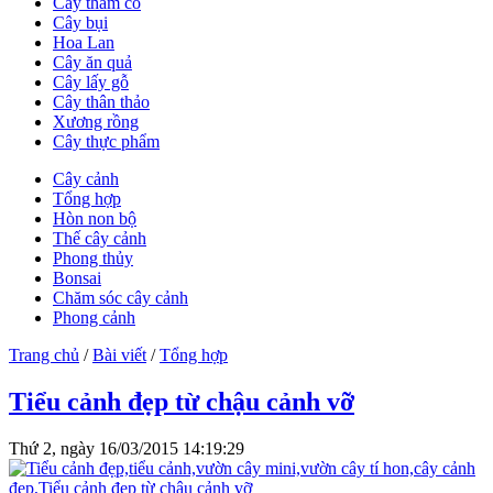
Cây thảm cỏ
Cây bụi
Hoa Lan
Cây ăn quả
Cây lấy gỗ
Cây thân thảo
Xương rồng
Cây thực phẩm
Cây cảnh
Tổng hợp
Hòn non bộ
Thế cây cảnh
Phong thủy
Bonsai
Chăm sóc cây cảnh
Phong cảnh
Trang chủ
/
Bài viết
/
Tổng hợp
Tiểu cảnh đẹp từ chậu cảnh vỡ
Thứ 2, ngày 16/03/2015 14:19:29