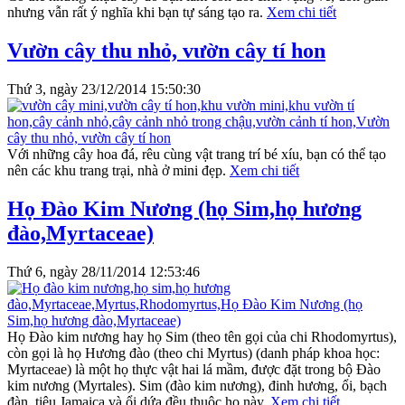
nhưng vẫn rất ý nghĩa khi bạn tự sáng tạo ra.
Xem chi tiết
Vườn cây thu nhỏ, vườn cây tí hon
Thứ 3, ngày 23/12/2014 15:50:30
Với những cây hoa đá, rêu cùng vật trang trí bé xíu, bạn có thể tạo
nên các khu trang trại, nhà ở mini đẹp.
Xem chi tiết
Họ Đào Kim Nương (họ Sim,họ hương
đào,Myrtaceae)
Thứ 6, ngày 28/11/2014 12:53:46
Họ Đào kim nương hay họ Sim (theo tên gọi của chi Rhodomyrtus),
còn gọi là họ Hương đào (theo chi Myrtus) (danh pháp khoa học:
Myrtaceae) là một họ thực vật hai lá mầm, được đặt trong bộ Đào
kim nương (Myrtales). Sim (đào kim nương), đinh hương, ổi, bạch
đàn, tiêu Jamaica và ổi dứa đều thuộc họ này.
Xem chi tiết