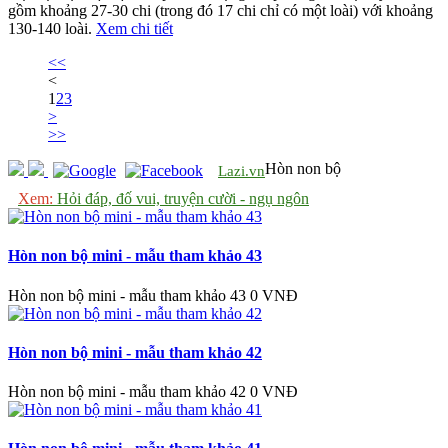
gồm khoảng 27-30 chi (trong đó 17 chi chỉ có một loài) với khoảng
130-140 loài.
Xem chi tiết
<<
<
1
2
3
>
>>
Hòn non bộ
Lazi.vn
Xem:
Hỏi đáp, đố vui, truyện cười - ngụ ngôn
Hòn non bộ mini - mẫu tham khảo 43
Hòn non bộ mini - mẫu tham khảo 43
0 VNĐ
Hòn non bộ mini - mẫu tham khảo 42
Hòn non bộ mini - mẫu tham khảo 42
0 VNĐ