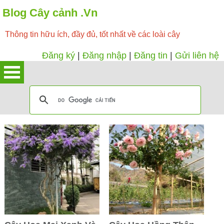
Blog Cây cảnh .Vn
Thông tin hữu ích, đầy đủ, tốt nhất về các loài cây
Đăng ký
|
Đăng nhập
|
Đăng tin
|
Gửi liên hệ