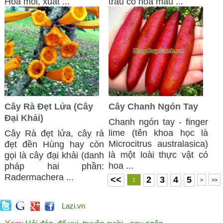
Hoa môi, xuất ...
trâu có hoa màu ...
Cây Rà Đẹt Lửa (Cây
Cây Chanh Ngón Tay
Đại Khải)
Chanh ngón tay - finger
lime (tên khoa học là
Cây Rà đẹt lửa, cây rà
Microcitrus australasica)
đẹt đền Hùng hay còn
là một loài thực vật có
gọi là cây đại khải (danh
hoa ...
pháp hai phần:
Radermachera ...
<<
2
3
4
5
1
>
>>
Lazi.vn