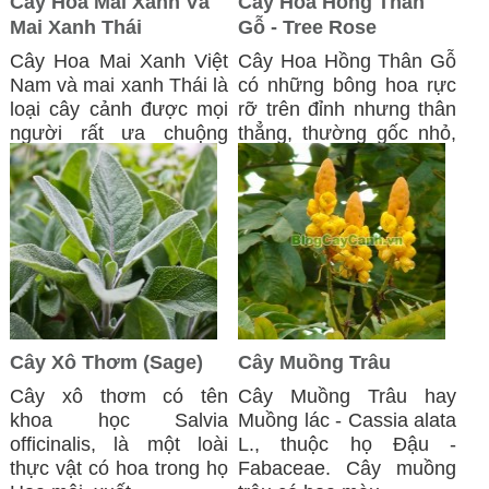
Cây Hoa Mai Xanh Và
Cây Hoa Hồng Thân
Mai Xanh Thái
Gỗ - Tree Rose
Cây Hoa Mai Xanh Việt
Cây Hoa Hồng Thân Gỗ
Nam và mai xanh Thái là
có những bông hoa rực
loại cây cảnh được mọi
rỡ trên đỉnh nhưng thân
người rất ưa chuộng
thẳng, thường gốc nhỏ,
hiện nay ...
thân nhỏ, ...
Cây Xô Thơm (Sage)
Cây Muồng Trâu
Cây xô thơm có tên
​Cây Muồng Trâu hay
khoa học Salvia
Muồng lác - Cassia alata
officinalis, là một loài
L., thuộc họ Đậu -
thực vật có hoa trong họ
Fabaceae. Cây muồng