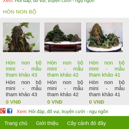
Xem:
Hỏi đáp, đố vui, truyện cười - ngụ ngôn
HÒN NON BỘ
Hòn non bộ
Hòn non bộ
Hòn non bộ
mini - mẫu
mini - mẫu
mini - mẫu
tham khảo 43
tham khảo 42
tham khảo 41
Hòn non bộ
Hòn non bộ
Hòn non bộ
mini - mẫu
mini - mẫu
mini - mẫu
tham khảo 43
tham khảo 42
tham khảo 41
0 VNĐ
0 VNĐ
0 VNĐ
Xem:
Hỏi đáp, đố vui, truyện cười - ngụ ngôn
Trang chủ
Giới thiệu
Cây cảnh đó đây