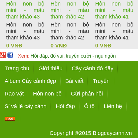
Hòn non bộ
Hòn non bộ
Hòn non bộ
mini - mẫu
mini - mẫu
mini - mẫu
tham khảo 43
tham khảo 42
tham khảo 41
Hòn non bộ
Hòn non bộ
Hòn non bộ
mini - mẫu
mini - mẫu
mini - mẫu
tham khảo 43
tham khảo 42
tham khảo 41
0 VNĐ
0 VNĐ
0 VNĐ
Xem:
Hỏi đáp, đố vui, truyện cười - ngụ ngôn
Trang chủ
Giới thiệu
Cây cảnh đó đây
Album Cây cảnh đẹp
Bài viết
Truyện
Rao vặt
Hòn non bộ
Gửi phản hồi
Sỉ và lẻ cây cảnh
Hỏi đáp
Ô tô
Liên hệ
Copyright ©2015
Blogcaycanh.vn