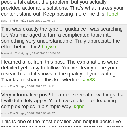
people talk about the problem, but you actually
provided actionable solutions. That’s what makes your
content stand out. Keep posting more like this!
febet
sdsd - Thứ 6, ngày 31/07/2026 15:06:03
This was exactly the type of guidance I was searching
for. You managed to turn a complicated topic into
something very understandable. Truly appreciate the
effort behind this!
haywin
Haide ali - Thứ 6, ngày 31/07/2026 10:54:29
I learned a lot from this post. The explanations were
detailed yet easy to follow. You’ve clearly done your
research, and it shows in the quality of your writing.
Thanks for sharing this knowledge.
say88
sdsd - Thứ 5, ngày 30/07/2026 20:16:11
Very informative post! I learned several new things that
I will definitely apply. You have a talent for teaching
complex topics in a simple way.
kqbd
sdsd - Thứ 5, ngày 30/07/2026 08:00:37
This is one of the most detailed and helpful posts I’ve