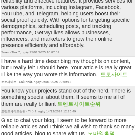
reliability and effective features. It provides services for
various platforms, including Instagram, Facebook,
YouTube, and Telegram, helping users boost their
social proof quickly. With options for targeting specific
demographics, scheduling posts, and tracking
performance, GetMyLikes allows businesses,
influencers, and marketers to grow their online
presence efficiently and affordably.
Sonu - Thứ 7, ngày 25/01/2025 10:07:01
I have a hard time describing my thoughts on content,
but I really felt I should here. Your article is really great.
I like the way you wrote this information.
토토사이트
토토사이트 - Chủ nhật, ngày 05/01/2025 09:09:13
You know your projects stand out of the herd. There is
something special about them. It seems to me all of
them are really brilliant
토렌트사이트순위
토렌트사이트순위 - Thứ 7, ngày 14/12/2024 12:25:40
Glad to chat your blog, I seem to be forward to more
reliable articles and I think we all wish to thank so many
good articles, blog to share with us.
모바일홀덤