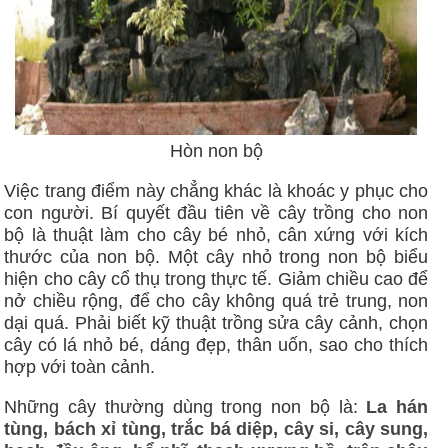
Hòn non bộ
Việc trang điểm này chẳng khác là khoác y phục cho
con người. Bí quyết đầu tiên về cây trồng cho non
bộ là thuật làm cho cây bé nhỏ, cân xứng với kích
thước của non bộ. Một cây nhỏ trong non bộ biểu
hiện cho cây cổ thụ trong thực tế. Giảm chiều cao để
nở chiều rộng, để cho cây không quá trẻ trung, non
dại quá. Phải biết kỹ thuật trồng sửa cây cảnh, chọn
cây có lá nhỏ bé, dáng đẹp, thân uốn, sao cho thích
hợp với toàn cảnh.
Những cây thường dùng trong non bộ là:
La hán
tùng, bách xỉ tùng, trắc bá diệp, cây si, cây sung,