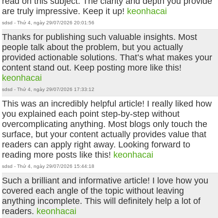
read on this subject. The clarity and depth you provide
are truly impressive. Keep it up!
keonhacai
sdsd - Thứ 4, ngày 29/07/2026 20:01:56
Thanks for publishing such valuable insights. Most
people talk about the problem, but you actually
provided actionable solutions. That’s what makes your
content stand out. Keep posting more like this!
keonhacai
sdsd - Thứ 4, ngày 29/07/2026 17:33:12
This was an incredibly helpful article! I really liked how
you explained each point step-by-step without
overcomplicating anything. Most blogs only touch the
surface, but your content actually provides value that
readers can apply right away. Looking forward to
reading more posts like this!
keonhacai
sdsd - Thứ 4, ngày 29/07/2026 15:44:18
Such a brilliant and informative article! I love how you
covered each angle of the topic without leaving
anything incomplete. This will definitely help a lot of
readers.
keonhacai