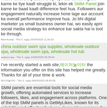
karne ke liye kaafi struggle ki, lekin ek
SMM Panel
join
karne ke baad kaafi difference feel hua. Followers aur
engagement naturally increase hone lage aur account
ka overall performance improve hua. Jo bhi digital
marketer ya small business owner hai, wo easily apni
social media strategy ko enhance kar sakta hai is tool
ke through.
Ram Kumar - Thứ 5, ngày 25/09/2025 11:34:20
china outdoor swim spa supplier
,
wholesale outdoor
spa
,
wholesale swim spa
,
wholesale hot tub
outdoor spa - Thứ 3, ngày 13/05/2025 06:35:04
I’ve recently started a web site,
메이저놀이터
the
information you offer on this site has helped me greatly.
Thanks for all of your time & work.
메이저놀이터 - Thứ 3, ngày 06/05/2025 09:05:58
SMM panels are essential tools for social media
growth, offering automated services to increase
followers, likes, and engagement across platforms. One
of the top SMM panels is GetMyLikes, known for its