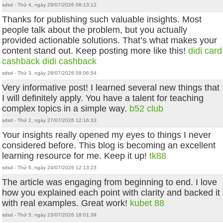
sdsd - Thứ 4, ngày 29/07/2026 08:13:12
Thanks for publishing such valuable insights. Most
people talk about the problem, but you actually
provided actionable solutions. That’s what makes your
content stand out. Keep posting more like this!
didi card
cashback
didi cashback
sdsd - Thứ 3, ngày 28/07/2026 09:06:54
Very informative post! I learned several new things that
I will definitely apply. You have a talent for teaching
complex topics in a simple way.
b52 club
sdsd - Thứ 2, ngày 27/07/2026 12:16:33
Your insights really opened my eyes to things I never
considered before. This blog is becoming an excellent
learning resource for me. Keep it up!
tk88
sdsd - Thứ 6, ngày 24/07/2026 12:13:23
The article was engaging from beginning to end. I love
how you explained each point with clarity and backed it
with real examples. Great work!
kubet 88
sdsd - Thứ 5, ngày 23/07/2026 18:01:39