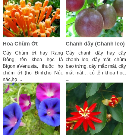
Hoa Chùm Ớt
Chanh dây (Chanh leo)
Cây Chùm ớt hay Rạng
Cây chanh dây hay cây
Đông, tên khoa học là
chanh leo, dây mát, chùm
BigoniaVenusta, thuộc họ
bao trứng, cây mắc mát, cây
chùm ớt (họ Đinh,họ Núc
mát mát… có tên khoa học:
nác,họ ...
...