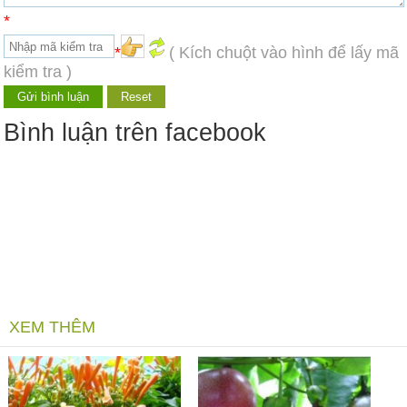
*
*
( Kích chuột vào hình để lấy mã
kiểm tra )
Bình luận trên facebook
XEM THÊM