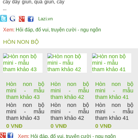
cây dây giun, quả giun, cây
...
Lazi.vn
Xem:
Hỏi đáp, đố vui, truyện cười - ngụ ngôn
HÒN NON BỘ
Hòn non bộ
Hòn non bộ
Hòn non bộ
mini - mẫu
mini - mẫu
mini - mẫu
tham khảo 43
tham khảo 42
tham khảo 41
Hòn non bộ
Hòn non bộ
Hòn non bộ
mini - mẫu
mini - mẫu
mini - mẫu
tham khảo 43
tham khảo 42
tham khảo 41
0 VNĐ
0 VNĐ
0 VNĐ
Xem:
Hỏi đáp, đố vui, truyện cười - ngụ ngôn