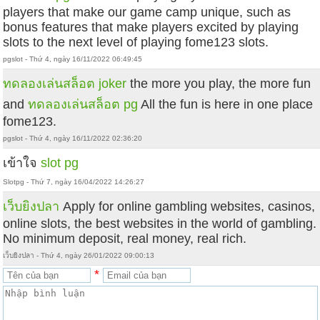
players that make our game camp unique, such as
bonus features that make players excited by playing
slots to the next level of playing fome123 slots.
pgslot - Thứ 4, ngày 16/11/2022 06:49:45
ทดลองเล่นสล็อต joker
the more you play, the more fun
and
ทดลองเล่นสล็อต pg
All the fun is here in one place
fome123.
pgslot - Thứ 4, ngày 16/11/2022 02:36:20
เข้าใจ
slot pg
Slotpg - Thứ 7, ngày 16/04/2022 14:26:27
เว็บยิงปลา
Apply for online gambling websites, casinos,
online slots, the best websites in the world of gambling.
No minimum deposit, real money, real rich.
เว็บยิงปลา - Thứ 4, ngày 26/01/2022 09:00:13
*