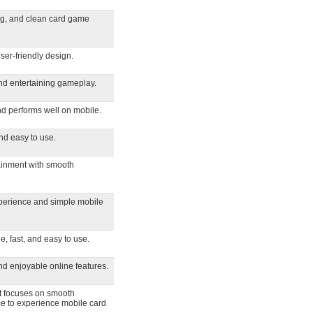
ng, and clean card game
ser-friendly design.
nd entertaining gameplay.
nd performs well on mobile.
and easy to use.
tainment with smooth
xperience and simple mobile
e, fast, and easy to use.
nd enjoyable online features.
at focuses on smooth
ce to experience mobile card