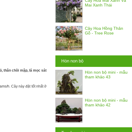
Cây Hoa Mai Xanh Và
Mai Xanh Thái
Cây Hoa Hồng Thân
Gỗ - Tree Rose
Hòn non bộ
ỏ, thân chồi mập, lá mọc sát
Hòn non bộ mini - mẫu
tham khảo 43
ms/h. Cây này đặt tốt nhất ở
Hòn non bộ mini - mẫu
tham khảo 42