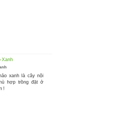
anh
ảo xanh là cây nội
phù hợp trồng đặt ở
n !