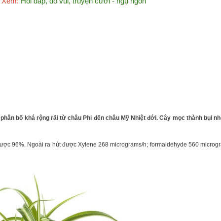
Xem:
Hỏi đáp, đố vui, truyện cười - ngụ ngôn
phân bố khá rộng rãi từ châu Phi đến châu Mỹ Nhiệt đới. Cây mọc thành bụi nh
được 96%. Ngoài ra hút được Xylene 268 micrograms/h; formaldehyde 560 microgra