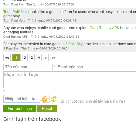
entertainment.
Teen Patti Sky - Thứ 2, ngày 06/07/2026 09:57:02
Teen Patti Mela
looks like a good platform for users who want easy online card 
gameplay.
Teen Patti Mela - Thứ 2, ngày 06/07/2026 09:03:43
Anyone who enjoys mobile card games can explore
Card Rummy APK
because i
engaging features.
Card Rummy APK - Thứ 2, ngày 06/07/2026 08:46:14
For players interested in card games,
3 Patti Sky
provides a clean interface and e
3 Patti Sky - Thứ 2, ngày 06/07/2026 06:46:54
<<
1
2
3
4
>
>>
*
*
*
( Kích chuột vào hình để lấy mã kiểm tra )
Bình luận trên facebook