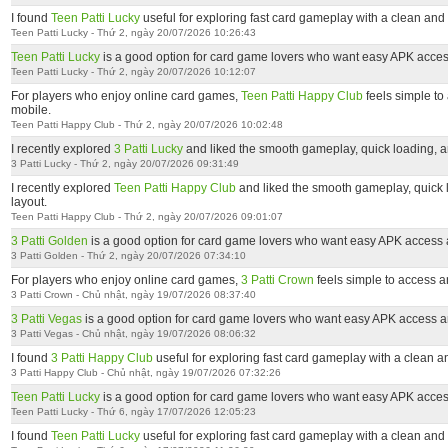
I found
Teen Patti Lucky
useful for exploring fast card gameplay with a clean and 
Teen Patti Lucky - Thứ 2, ngày 20/07/2026 10:26:43
Teen Patti Lucky
is a good option for card game lovers who want easy APK acces
Teen Patti Lucky - Thứ 2, ngày 20/07/2026 10:12:07
For players who enjoy online card games,
Teen Patti Happy Club
feels simple to
mobile.
Teen Patti Happy Club - Thứ 2, ngày 20/07/2026 10:02:48
I recently explored
3 Patti Lucky
and liked the smooth gameplay, quick loading, a
3 Patti Lucky - Thứ 2, ngày 20/07/2026 09:31:49
I recently explored
Teen Patti Happy Club
and liked the smooth gameplay, quick 
layout.
Teen Patti Happy Club - Thứ 2, ngày 20/07/2026 09:01:07
3 Patti Golden
is a good option for card game lovers who want easy APK access 
3 Patti Golden - Thứ 2, ngày 20/07/2026 07:34:10
For players who enjoy online card games,
3 Patti Crown
feels simple to access a
3 Patti Crown - Chủ nhật, ngày 19/07/2026 08:37:40
3 Patti Vegas
is a good option for card game lovers who want easy APK access a
3 Patti Vegas - Chủ nhật, ngày 19/07/2026 08:06:32
I found
3 Patti Happy Club
useful for exploring fast card gameplay with a clean a
3 Patti Happy Club - Chủ nhật, ngày 19/07/2026 07:32:26
Teen Patti Lucky
is a good option for card game lovers who want easy APK acces
Teen Patti Lucky - Thứ 6, ngày 17/07/2026 12:05:23
I found
Teen Patti Lucky
useful for exploring fast card gameplay with a clean and 