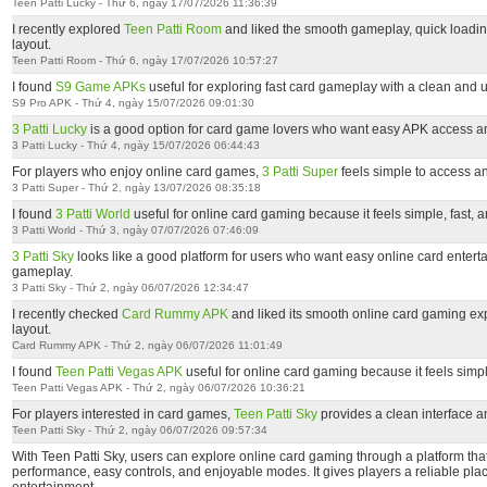
Teen Patti Lucky - Thứ 6, ngày 17/07/2026 11:36:39
I recently explored
Teen Patti Room
and liked the smooth gameplay, quick loadi
layout.
Teen Patti Room - Thứ 6, ngày 17/07/2026 10:57:27
I found
S9 Game APKs
useful for exploring fast card gameplay with a clean and u
S9 Pro APK - Thứ 4, ngày 15/07/2026 09:01:30
3 Patti Lucky
is a good option for card game lovers who want easy APK access a
3 Patti Lucky - Thứ 4, ngày 15/07/2026 06:44:43
For players who enjoy online card games,
3 Patti Super
feels simple to access a
3 Patti Super - Thứ 2, ngày 13/07/2026 08:35:18
I found
3 Patti World
useful for online card gaming because it feels simple, fast, 
3 Patti World - Thứ 3, ngày 07/07/2026 07:46:09
3 Patti Sky
looks like a good platform for users who want easy online card enter
gameplay.
3 Patti Sky - Thứ 2, ngày 06/07/2026 12:34:47
I recently checked
Card Rummy APK
and liked its smooth online card gaming e
layout.
Card Rummy APK - Thứ 2, ngày 06/07/2026 11:01:49
I found
Teen Patti Vegas APK
useful for online card gaming because it feels simpl
Teen Patti Vegas APK - Thứ 2, ngày 06/07/2026 10:36:21
For players interested in card games,
Teen Patti Sky
provides a clean interface a
Teen Patti Sky - Thứ 2, ngày 06/07/2026 09:57:34
With Teen Patti Sky, users can explore online card gaming through a platform th
performance, easy controls, and enjoyable modes. It gives players a reliable pla