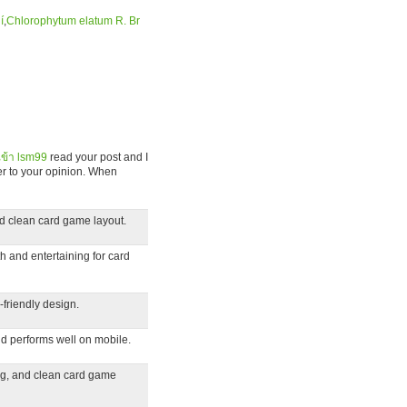
í
,
Chlorophytum elatum R. Br
ข้า lsm99
read your post and I
fer to your opinion. When
d clean card game layout.
 and entertaining for card
-friendly design.
d performs well on mobile.
ng, and clean card game