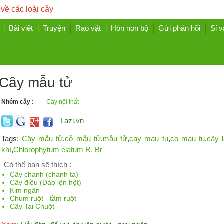
 về các loài cây
Bài viết
Truyện
Rao vặt
Hòn non bộ
Gửi phản hồi
Sỉ v
Cây mẫu tử
Nhóm cây :
Cây nội thất
Lazi.vn
Tags:
Cây mẫu tử
,
cỏ mẫu tử
,
mẫu tử
,
cay mau tu
,
co mau tu
,
cây 
khí
,
Chlorophytum elatum R. Br
Có thể bạn sẽ thích :
Cây chanh (chanh ta)
Cây điều (Đào lộn hột)
Kim ngân
Chùm ruột - tầm ruột
Cây Tai Chuột