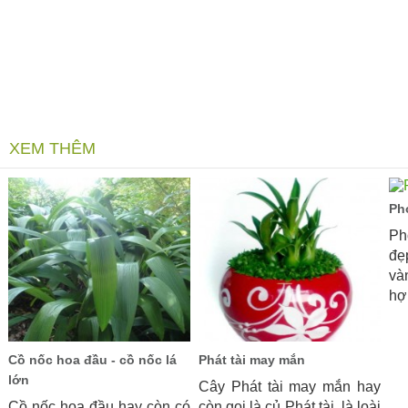
XEM THÊM
Ph
Ph
đẹ
và
hợp
Cồ nốc hoa đầu - cồ nốc lá
Phát tài may mắn
lớn
Cây Phát tài may mắn hay
Cồ nốc hoa đầu hay còn có
còn gọi là củ Phát tài, là loài