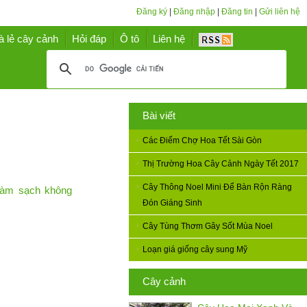
Đăng ký
|
Đăng nhập
|
Đăng tin
|
Gửi liên hệ
à lẻ cây cảnh
Hỏi đáp
Ô tô
Liên hệ
Bài viết
Các Điểm Chợ Hoa Tết Sài Gòn
Thị Trường Hoa Cây Cảnh Ngày Tết 2017
Cây Thông Noel Mini Để Bàn Rộn Ràng
làm sạch không
Đón Giáng Sinh
Cây Tùng Thơm Gây Sốt Mùa Noel
Loạn giá giống cây sung Mỹ
Cây cảnh