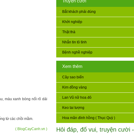
Truyện cười
Bắt khách phải đúng
Khởi nghiệp
Thật thà
Nhắn tin tỏ tình
Bệnh nghề nghiệp
Xem thêm
Cây sao biển
Kim đồng vàng
Lan Vũ nữ hoa đỏ
ầu, màu xanh bóng nổi rõ dải
Keo tai tượng
Hoa mãn đình hồng ( Thục Quỳ )
ống từ các chồi mầm.
Hỏi đáp, đố vui, truyện cười -
( BlogCayCanh.vn )