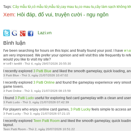
Tags:
Cây mẫu tử
,
cỏ mẫu tử
,
mẫu tử
,
cay mau tu
,
co mau tu
,
cây làm sạch không kh
Xem:
Hỏi đáp, đố vui, truyện cười - ngụ ngôn
Lazi.vn
Bình luận
I've been searching for hours on this topic and finally found your post. I have
ทางเ
am very impressed. We prefer your opinion and will visit this site frequently to re
would you like to visit my site?
ทางเข้า lsm99 - Thứ 4, ngày 29/07/2026 20:55:30
I recently explored
3 Patti Blue
and liked the smooth gameplay, quick loading, an
3 Patti Blue - Thứ 3, ngày 21/07/2026 10:47:02
I recently explored
3 Patti Online
and found the gameplay experience very smooth
game lovers.
3 Patti Online - Thứ 3, ngày 21/07/2026 08:15:59
I found
3 Patti Ludo
useful for exploring fast card gameplay with a clean and user
3 Patti Ludo - Thứ 3, ngày 21/07/2026 07:42:39
For players who enjoy online card games,
3 Patti Lucky
feels simple to access an
3 Patti Lucky - Thứ 3, ngày 21/07/2026 07:21:15
I recently explored
Teen Patti Room
and liked the smooth gameplay, quick loadi
layout.
Teen Patti Room - Thứ 2, ngày 20/07/2026 10:51:22