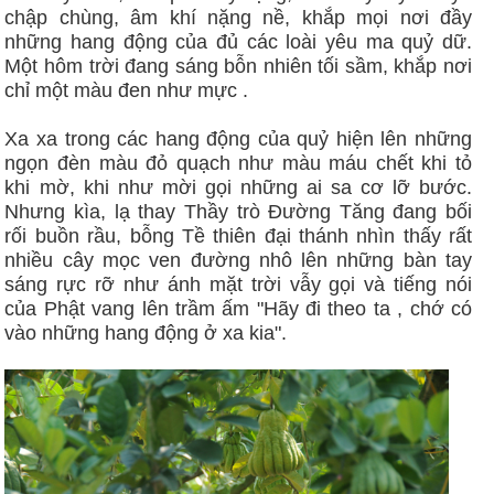
chập chùng, âm khí nặng nề, khắp mọi nơi đầy
những hang động của đủ các loài yêu ma quỷ dữ.
Một hôm trời đang sáng bỗn nhiên tối sầm, khắp nơi
chỉ một màu đen như mực .
Xa xa trong các hang động của quỷ hiện lên những
ngọn đèn màu đỏ quạch như màu máu chết khi tỏ
khi mờ, khi như mời gọi những ai sa cơ lỡ bước.
Nhưng kìa, lạ thay Thầy trò Đường Tăng đang bối
rối buồn rầu, bỗng Tề thiên đại thánh nhìn thấy rất
nhiều cây mọc ven đường nhô lên những bàn tay
sáng rực rỡ như ánh mặt trời vẫy gọi và tiếng nói
của Phật vang lên trầm ấm "Hãy đi theo ta , chớ có
vào những hang động ở xa kia".