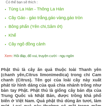
Có thể bạn sẽ thích :
Tùng La Hán - Thông La Hán
Cây Gáo - gáo trắng,gáo vàng,gáo tròn
Bông phấn (Yên chi,Sâm ớt)
Khế
Cây ngô đồng cảnh
Xem:
Hỏi đáp, đố vui, truyện cười - ngụ ngôn
Phật thủ là cây ăn quả thuộc loài Thanh yên
(chanh yên,Citrus limonimedica) trong chi Cam
chanh (Citrus). Tên gọi của loài cây này xuất
phát từ hình dáng của quả chia nhánh trông như
bàn tay Phật. Phật thủ là giống cây bản địa của
Trung Quốc và Nhật Bản, được trồng khá phổ
biến ở Việt Nam. Quả phật thủ dùng ăn tươi, làm
mứt. Loại quả này thường có mặt trong mâm