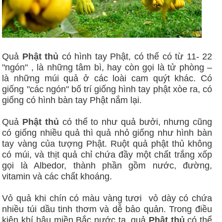
Quả
Phật thủ
có hình tay Phật, có thể có từ 11- 22
"ngón" , là những tâm bì, hay còn gọi là tử phòng –
là những múi quả ở các loài cam quýt khác. Có
giống "các ngón" bố trí giống hình tay phật xòe ra, có
giống có hình bàn tay Phật nắm lại.
Quả
Phật thủ
có thể to như quả bưởi, nhưng cũng
có giống nhiều quả thì quả nhỏ giống như hình bàn
tay vàng của tượng Phật. Ruột quả phật thủ không
có múi, và thịt quả chỉ chứa đầy một chất trắng xốp
gọi là Albedor, thành phần gồm nước, đường,
vitamin và các chất khoáng.
Vỏ quả khi chín có màu vàng tươi vỏ dày có chứa
nhiều túi dầu tinh thơm và dễ bảo quản. Trong điều
kiện khí hậu miền Bắc nước ta, quả
Phật thủ
có thể