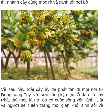
thì nhành cây cũng mọc rễ và xanh tốt bời bời.
Về sau này, loài cây ấy đã phát tán đi mọi nơi từ
Đông sang Tây, với sức sống kỳ diệu. Ở đâu có cây
Phật thủ mọc là nơi đó có cuộc sống yên lành. Đất
và người sẽ chiến thắng mọi gian khó, sinh sôi và