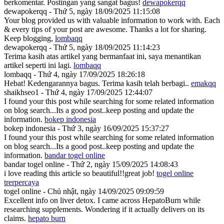
berkomentar. Postingan yang sangat bagus!
dewapokerqq
dewapokerqq - Thứ 5, ngày 18/09/2025 11:15:08
Your blog provided us with valuable information to work with. Each
& every tips of your post are awesome. Thanks a lot for sharing.
Keep blogging,
lombaqq
dewapokerqq - Thứ 5, ngày 18/09/2025 11:14:23
Terima kasih atas artikel yang bermanfaat ini, saya menantikan
artikel seperti ini lagi.
lombaqq
lombaqq - Thứ 4, ngày 17/09/2025 18:26:18
Hebat! Kedengarannya bagus. Terima kasih telah berbagi..
emakqq
shaikhseo1 - Thứ 4, ngày 17/09/2025 12:44:07
I found your this post while searching for some related information
on blog search...Its a good post..keep posting and update the
information.
bokep indonesia
bokep indonesia - Thứ 3, ngày 16/09/2025 15:37:27
I found your this post while searching for some related information
on blog search...Its a good post..keep posting and update the
information.
bandar togel online
bandar togel online - Thứ 2, ngày 15/09/2025 14:08:43
i love reading this article so beautiful!!great job!
togel online
trerpercaya
togel online - Chủ nhật, ngày 14/09/2025 09:09:59
Excellent info on liver detox. I came across HepatoBurn while
researching supplements. Wondering if it actually delivers on its
claims.
hepato burn