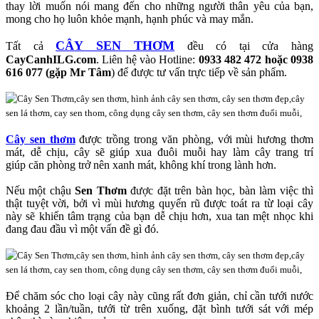
thay lời muốn nói mang đến cho những người thân yêu của bạn,
mong cho họ luôn khỏe mạnh, hạnh phúc và may mắn.
CÂY SEN THƠM
Tất cả
đều có tại cửa hàng
CayCanhILG.com
. Liên hệ vào Hotline:
0933 482 472 hoặc 0938
616 077 (gặp Mr Tâm
) để được tư vấn trực tiếp về sản phẩm.
Cây sen thơm
được trồng trong văn phòng, với mùi hương thơm
mát, dễ chịu, cây sẽ giúp xua đuôi muỗi hay làm cây trang trí
giúp căn phòng trở nên xanh mát, không khí trong lành hơn.
Nếu một chậu
Sen Thơm
được đặt trên bàn học, bàn làm việc thì
thật tuyệt vời, bởi vì mùi hương quyến rũ được toát ra từ loại cây
này sẽ khiến tâm trạng của bạn dễ chịu hơn, xua tan mệt nhọc khi
đang đau đầu vì một vấn đề gì đó.
Để chăm sóc cho loại cây này cũng rất đơn giản, chỉ cần tưới nước
khoảng 2 lần/tuần, tưới từ trên xuống, đặt bình tưới sát với mép