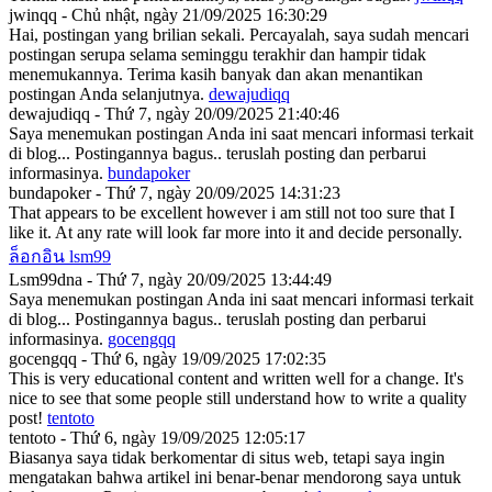
jwinqq - Chủ nhật, ngày 21/09/2025 16:30:29
Hai, postingan yang brilian sekali. Percayalah, saya sudah mencari
postingan serupa selama seminggu terakhir dan hampir tidak
menemukannya. Terima kasih banyak dan akan menantikan
postingan Anda selanjutnya.
dewajudiqq
dewajudiqq - Thứ 7, ngày 20/09/2025 21:40:46
Saya menemukan postingan Anda ini saat mencari informasi terkait
di blog... Postingannya bagus.. teruslah posting dan perbarui
informasinya.
bundapoker
bundapoker - Thứ 7, ngày 20/09/2025 14:31:23
That appears to be excellent however i am still not too sure that I
like it. At any rate will look far more into it and decide personally.
ล็อกอิน lsm99
Lsm99dna - Thứ 7, ngày 20/09/2025 13:44:49
Saya menemukan postingan Anda ini saat mencari informasi terkait
di blog... Postingannya bagus.. teruslah posting dan perbarui
informasinya.
gocengqq
gocengqq - Thứ 6, ngày 19/09/2025 17:02:35
This is very educational content and written well for a change. It's
nice to see that some people still understand how to write a quality
post!
tentoto
tentoto - Thứ 6, ngày 19/09/2025 12:05:17
Biasanya saya tidak berkomentar di situs web, tetapi saya ingin
mengatakan bahwa artikel ini benar-benar mendorong saya untuk