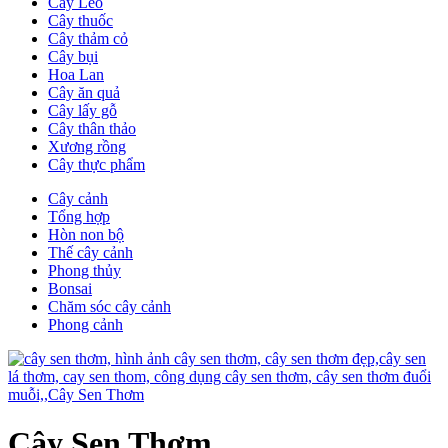
Cây Leo
Cây thuốc
Cây thảm cỏ
Cây bụi
Hoa Lan
Cây ăn quả
Cây lấy gỗ
Cây thân thảo
Xương rồng
Cây thực phẩm
Cây cảnh
Tổng hợp
Hòn non bộ
Thế cây cảnh
Phong thủy
Bonsai
Chăm sóc cây cảnh
Phong cảnh
Cây Sen Thơm