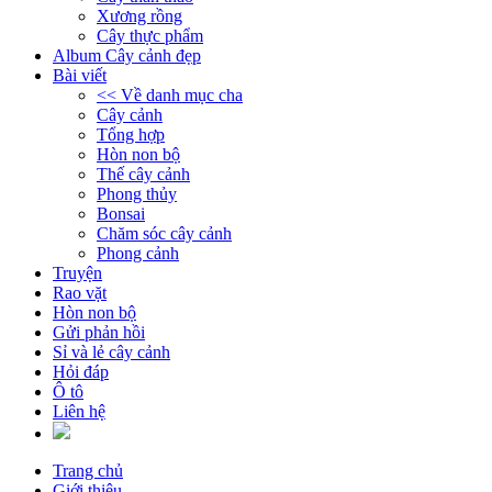
Xương rồng
Cây thực phẩm
Album Cây cảnh đẹp
Bài viết
<< Về danh mục cha
Cây cảnh
Tổng hợp
Hòn non bộ
Thế cây cảnh
Phong thủy
Bonsai
Chăm sóc cây cảnh
Phong cảnh
Truyện
Rao vặt
Hòn non bộ
Gửi phản hồi
Sỉ và lẻ cây cảnh
Hỏi đáp
Ô tô
Liên hệ
Trang chủ
Giới thiệu