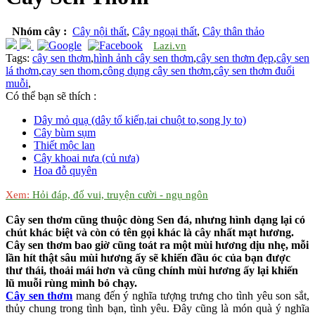
Nhóm cây :
Cây nội thất
,
Cây ngoại thất
,
Cây thân thảo
Lazi.vn
Tags:
cây sen thơm
,
hình ảnh cây sen thơm
,
cây sen thơm đẹp
,
cây sen
lá thơm
,
cay sen thom
,
công dụng cây sen thơm
,
cây sen thơm đuổi
muỗi
,
Có thể bạn sẽ thích :
Dây mỏ quạ (dây tổ kiến,tai chuột to,song ly to)
Cây bùm sụm
Thiết mộc lan
Cây khoai nưa (củ nưa)
Hoa đỗ quyên
Xem:
Hỏi đáp, đố vui, truyện cười - ngụ ngôn
Cây sen thơm cũng thuộc dòng Sen đá, nhưng hình dạng lại có
chút khác biệt và còn có tên gọi khác là cây nhất mạt hương.
Cây sen thơm bao giờ cũng toát ra một mùi hương dịu nhẹ, mỗi
lần hít thật sâu mùi hương ấy sẽ khiến đầu óc của bạn được
thư thái, thoải mái hơn và cũng chính mùi hương ấy lại khiến
lũ muỗi rùng mình bỏ chạy.
Cây sen thơm
mang đến ý nghĩa tượng trưng cho tình yêu son sắt,
thủy chung trong tình bạn, tình yêu. Đây cũng là món quà ý nghĩa