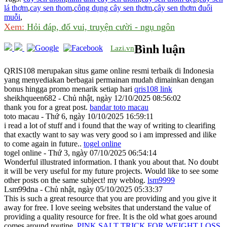
lá thơm
,
cay sen thom
,
công dụng cây sen thơm
,
cây sen thơm đuổi
muỗi
,
Xem:
Hỏi đáp, đố vui, truyện cười - ngụ ngôn
Bình luận
Lazi.vn
QRIS108 merupakan situs game online resmi terbaik di Indonesia
yang menyediakan berbagai permainan mudah dimainkan dengan
bonus hingga promo menarik setiap hari
qris108 link
sheikhqueen682 - Chủ nhật, ngày 12/10/2025 08:56:02
thank you for a great post.
bandar toto macau
toto macau - Thứ 6, ngày 10/10/2025 16:59:11
i read a lot of stuff and i found that the way of writing to clearifing
that exactly want to say was very good so i am impressed and ilike
to come again in future..
togel online
togel online - Thứ 3, ngày 07/10/2025 06:54:14
Wonderful illustrated information. I thank you about that. No doubt
it will be very useful for my future projects. Would like to see some
other posts on the same subject! my weblog.
lsm9999
Lsm99dna - Chủ nhật, ngày 05/10/2025 05:33:37
This is such a great resource that you are providing and you give it
away for free. I love seeing websites that understand the value of
providing a quality resource for free. It is the old what goes around
comes around routine.
PINK SALT TRICK FOR WEIGHT LOSS