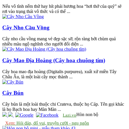
Nếu vô tình nếm thử hay hít phải hương hoa “hơi thở của quỷ” sẽ
rơi vào trạng thái vô thức và có thể ...
Cây Nho Cầu Vồng
Cây nho cầu vồng mang vẻ đẹp sặc sỡ, rộn ràng bởi chùm quả
nhiều màu ngộ nghĩnh cho người đối diện ...
Cây Mao Địa Hoàng (Cây hoa chuông tím)
Cây hoa mao địa hoàng (Digitalis purpurea), xuất xứ miền Tây
Châu Âu, là một loài cây mọc thành ...
Cây Bún
Cây bún là một loài thuộc chi Crateva, thuộc họ Cáp. Tên gọi khác
là họ Bạch hoa hay Màn Màn ...
Hòn non bộ
Lazi.vn
Xem:
Hỏi đáp, đố vui, truyện cười - ngụ ngôn