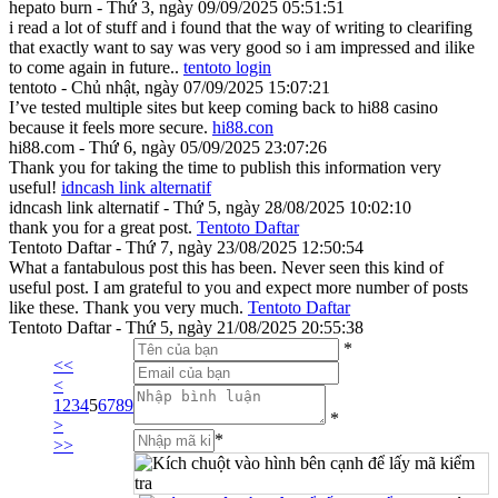
hepato burn - Thứ 3, ngày 09/09/2025 05:51:51
i read a lot of stuff and i found that the way of writing to clearifing
that exactly want to say was very good so i am impressed and ilike
to come again in future..
tentoto login
tentoto - Chủ nhật, ngày 07/09/2025 15:07:21
I’ve tested multiple sites but keep coming back to hi88 casino
because it feels more secure.
hi88.con
hi88.com - Thứ 6, ngày 05/09/2025 23:07:26
Thank you for taking the time to publish this information very
useful!
idncash link alternatif
idncash link alternatif - Thứ 5, ngày 28/08/2025 10:02:10
thank you for a great post.
Tentoto Daftar
Tentoto Daftar - Thứ 7, ngày 23/08/2025 12:50:54
What a fantabulous post this has been. Never seen this kind of
useful post. I am grateful to you and expect more number of posts
like these. Thank you very much.
Tentoto Daftar
Tentoto Daftar - Thứ 5, ngày 21/08/2025 20:55:38
*
<<
<
1
2
3
4
5
6
7
8
9
*
>
*
>>