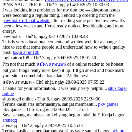
PINK SALT TRICK - Thứ 7, ngày 04/10/2025 10:30:03
I was looking into probiotics for my dog too — digestion issues
were becoming a regular thing. I ended up ordering from the
pawbiotix official website
after reading some positive reviews. It’s
been a few weeks and I’ve already noticed less bloating and more
energy.
pawbiotix - Thứ 6, ngày 03/10/2025 10:08:48
This is very educational content and written well for a change. It's
nice to see that some people still understand how to write a quality
post!
login atom108
login atom108 - Thứ 3, ngày 30/09/2025 18:01:50
I’m not that much
สมัครแทงบอล
of a online reader to be honest
but your blogs really nice, keep it up! I’ll go ahead and bookmark
your site to comebiobet back later. All the best.
สมัครแทงบอล - Chủ nhật, ngày 28/09/2025 07:55:22
Thanks for your information, it was really very helpfull..
situs togel
online
situs togel online - Thứ 6, ngày 26/09/2025 22:34:00
Terima kasih atas informasinya, sangat membantu..
pkv games
pkv games - Thứ 3, ngày 23/09/2025 11:25:51
Saya senang membaca artikel yang begitu indah ini!! Kerja bagus!
arenaqq
arenaqq - Thứ 2, ngày 22/09/2025 10:45:01
Terima kasih atas pembaruannya, situs yang sangat bagus.
jwinqq