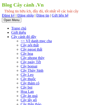
Blog Cây cảnh .Vn
Thông tin hữu ích, đầy đủ, tốt nhất về các loài cây
Đăng ký
|
Đăng nhập
|
Đăng tin
|
Gửi liên hệ
Open Menu
Trang chủ
Giới thiệu
Cây cảnh đó đây
<< Về danh mục cha
Cây nội thất
Cây ngoại thất
Cây hoa
Cây phong thủy
Cây ngày Tết
Cây bonsai
Cây Thủy Sinh
Cây Leo
Cây thuốc
Cây thảm cỏ
Cây bụi
Hoa Lan
Cây ăn quả
Cây lấy gỗ
Cây thân thảo