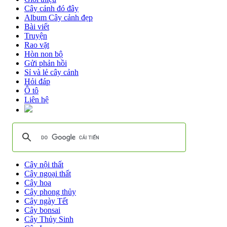
Cây cảnh đó đây
Album Cây cảnh đẹp
Bài viết
Truyện
Rao vặt
Hòn non bộ
Gửi phản hồi
Sỉ và lẻ cây cảnh
Hỏi đáp
Ô tô
Liên hệ
Cây nội thất
Cây ngoại thất
Cây hoa
Cây phong thủy
Cây ngày Tết
Cây bonsai
Cây Thủy Sinh