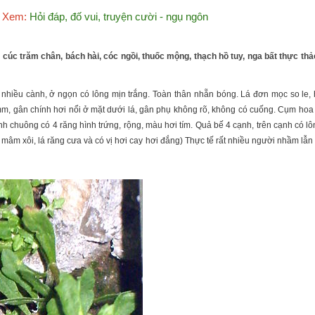
Xem:
Hỏi đáp, đố vui, truyện cười - ngụ ngôn
úc trăm chân, bách hài, cóc ngồi, thuốc mộng, thạch hồ tuy, nga bất thực thảo, 
 nhiều cành, ở ngọn có lông mịn trắng. Toàn thân nhẵn bóng. Lá đơn mọc so le, h
0mm, gân chính hơi nổi ở mặt dưới lá, gân phụ không rõ, không có cuống. Cụm hoa
nh chuông có 4 răng hình trứng, rộng, màu hơi tím. Quả bế 4 cạnh, trên cạnh có l
 mâm xôi, lá răng cưa và có vị hơi cay hơi đắng) Thực tế rất nhiều người nhầm lẫn 