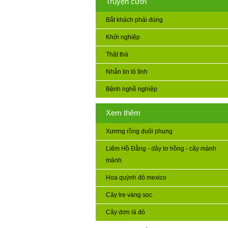
Truyện cười
Bắt khách phải đúng
Khởi nghiệp
Thật thà
Nhắn tin tỏ tình
Bệnh nghề nghiệp
Xem thêm
Xương rồng đuôi phụng
Liêm Hồ Đằng - dây tơ hồng - cây mành
mành
Hoa quỳnh đỏ mexico
Cây tre vàng sọc
Cây đơn lá đỏ