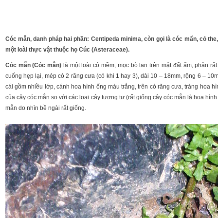
Cóc mẵn, danh pháp hai phần: Centipeda minima, còn gọi là cóc mẩn, cỏ the, c
một loài thực vật thuộc họ Cúc (Asteraceae).
Cóc mẵn (Cóc mẳn)
là một loài cỏ mềm, mọc bò lan trên mặt đất ẩm, phân rất
cuống hẹp lại, mép có 2 răng cưa (có khi 1 hay 3), dài 10 – 18mm, rộng 6 – 1
cái gồm nhiều lớp, cánh hoa hình ống màu trắng, trên có răng cưa, tràng hoa hì
của cây cóc mẳn so với các loại cây tương tự (rất giống cây cóc mẳn là hoa hình
mẳn do nhìn bề ngài rất giống.