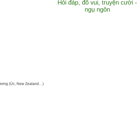
Hỏi đáp, đố vui, truyện cười -
ngụ ngôn
i Dương (Úc, New Zealand…)