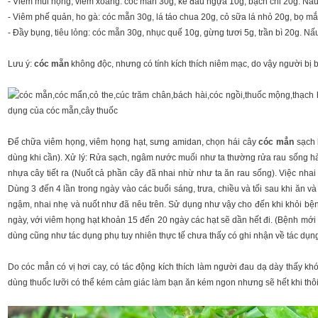
- Viêm mũi họng, viêm xoang: cóc mẵn 30g, ké đầu ngựa 10g, bạch chỉ 20g. Nấu
- Viêm phế quản, ho gà: cóc mẵn 30g, lá táo chua 20g, cỏ sữa lá nhỏ 20g, bọ m
- Đầy bụng, tiêu lỏng: cóc mẵn 30g, nhục quế 10g, gừng tươi 5g, trần bì 20g. Nấ
Lưu ý:
cóc mẵn
không độc, nhưng có tính kích thích niêm mạc, do vậy người bị 
Để chữa viêm họng, viêm họng hạt, sưng amidan, chọn hái cây
cóc mẳn
sạch b
dùng khi cần). Xử lý: Rửa sạch, ngâm nước muối như ta thường rửa rau sống hà
nhựa cây tiết ra (Nuốt cả phần cây đã nhai nhừ như ta ăn rau sống). Việc nhai
Dùng 3 đến 4 lần trong ngày vào các buổi sáng, trưa, chiều và tối sau khi ăn v
ngậm, nhai nhẹ và nuốt như đã nêu trên. Sử dụng như vậy cho đến khi khỏi bệ
ngày, với viêm họng hạt khoản 15 đến 20 ngày các hạt sẽ dần hết đi. (Bệnh mới
dùng cũng như tác dụng phụ tuy nhiên thực tế chưa thấy có ghi nhận về tác dụn
Do cóc mẳn có vị hơi cay, có tác động kích thích làm người đau dạ dày thấy kh
dùng thuốc lưỡi có thể kém cảm giác làm bạn ăn kém ngon nhưng sẽ hết khi thôi