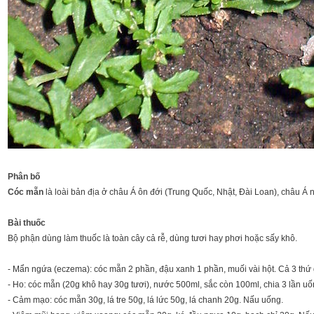
Phân bố
Cóc mẵn
là loài bản địa ở châu Á ôn đới (Trung Quốc, Nhật, Đài Loan), châu Á
Bài thuốc
Bộ phận dùng làm thuốc là toàn cây cả rễ, dùng tươi hay phơi hoặc sấy khô.
- Mẩn ngứa (eczema): cóc mẵn 2 phần, đậu xanh 1 phần, muối vài hột. Cả 3 thứ
- Ho: cóc mẵn (20g khô hay 30g tươi), nước 500ml, sắc còn 100ml, chia 3 lần uố
- Cảm mạo: cóc mẵn 30g, lá tre 50g, lá lức 50g, lá chanh 20g. Nấu uống.