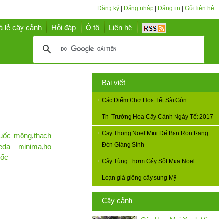
Đăng ký
|
Đăng nhập
|
Đăng tin
|
Gửi liên hệ
à lẻ cây cảnh
Hỏi đáp
Ô tô
Liên hệ
Bài viết
Các Điểm Chợ Hoa Tết Sài Gòn
Thị Trường Hoa Cây Cảnh Ngày Tết 2017
Cây Thông Noel Mini Để Bàn Rộn Ràng
huốc mộng
,
thạch
Đón Giáng Sinh
peda minima
,
họ
uốc
Cây Tùng Thơm Gây Sốt Mùa Noel
Loạn giá giống cây sung Mỹ
Cây cảnh