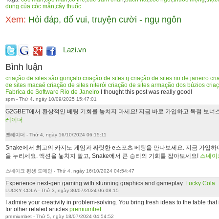
dụng của cóc mẵn
,
cây thuốc
Xem:
Hỏi đáp, đố vui, truyện cười - ngụ ngôn
Lazi.vn
Bình luận
criação de sites são gonçalo
criação de sites rj
criação de sites rio de janeiro
cri
de sites macaé
criação de sites niterói
criação de sites armação dos búzios
criaç
Fabrica de Software Rio de Janeiro
I thought this post was really good!
spm - Thứ 4, ngày 10/09/2025 15:47:01
G2GBET에서 환상적인 베팅 기회를 놓치지 마세요! 지금 바로 가입하고 독점 보너
레이더
벳레이더 - Thứ 4, ngày 16/10/2024 06:15:11
Snake에서 최고의 카지노 게임과 짜릿한 e스포츠 베팅을 만나보세요. 지금 가입
을 누리세요. 액션을 놓치지 말고, Snake에서 큰 승리의 기회를 잡아보세요!
스네이
스네이크 평생 도메인 - Thứ 4, ngày 16/10/2024 04:54:47
Experience next-gen gaming with stunning graphics and gameplay.
Lucky Cola
LUCKY COLA - Thứ 3, ngày 30/07/2024 06:08:15
I admire your creativity in problem-solving. You bring fresh ideas to the table tha
for other related articles
premiumbet
premiumbet - Thứ 5, ngày 18/07/2024 04:54:52