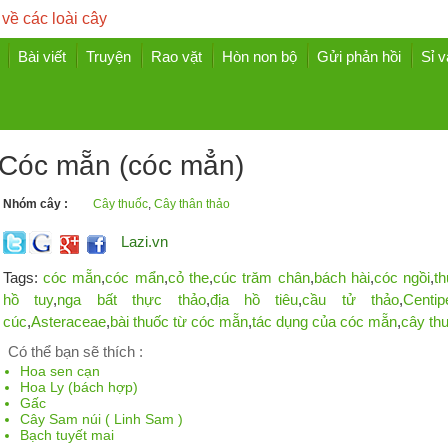
 về các loài cây
Bài viết
Truyện
Rao vặt
Hòn non bộ
Gửi phản hồi
Sỉ v
Cóc mẵn (cóc mẳn)
Nhóm cây :
Cây thuốc
,
Cây thân thảo
Lazi.vn
Tags:
cóc mẵn
,
cóc mẩn
,
cỏ the
,
cúc trăm chân
,
bách hài
,
cóc ngồi
,
t
hồ tuy
,
nga bất thực thảo
,
địa hồ tiêu
,
cầu tử thảo
,
Centi
cúc
,
Asteraceae
,
bài thuốc từ cóc mẵn
,
tác dụng của cóc mẵn
,
cây th
Có thể bạn sẽ thích :
Hoa sen cạn
Hoa Ly (bách hợp)
Gấc
Cây Sam núi ( Linh Sam )
Bạch tuyết mai