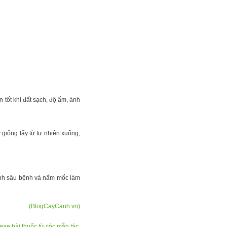
 tốt khi đất sạch, độ ẩm, ánh
giống lấy từ tự nhiên xuống,
tránh sâu bệnh và nấm mốc làm
(BlogCayCanh.vn)
ceae
,
bài thuốc từ cóc mẵn
,
tác