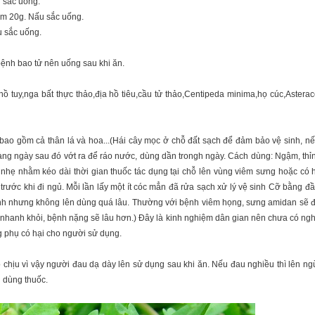
 sắc uống.
ắm 20g. Nấu sắc uống.
u sắc uống.
bệnh bao tử nên uống sau khi ăn.
ao gồm cả thân lá và hoa...(Hái cây mọc ở chỗ đất sạch để đảm bảo vệ sinh, nếu 
ng ngày sau đó vớt ra để ráo nước, dùng dần trongh ngày. Cách dùng: Ngậm, thỉn
 nhẹ nhằm kéo dài thời gian thuốc tác dụng tại chỗ lên vùng viêm sưng hoặc có h
à trước khi đi ngủ. Mỗi lần lấy một ít cóc mẳn đã rửa sạch xử lý vệ sinh Cỡ bằng 
nh nhưng không lên dùng quá lâu. Thường với bệnh viêm họng, sưng amidan sẽ đ
 nhanh khỏi, bệnh nặng sẽ lâu hơn.) Đây là kinh nghiệm dân gian nên chưa có ngh
g phụ có hại cho người sử dụng.
ó chịu vì vậy người đau dạ dày lên sử dụng sau khi ăn. Nếu đau nghiều thì lên n
 dùng thuốc.