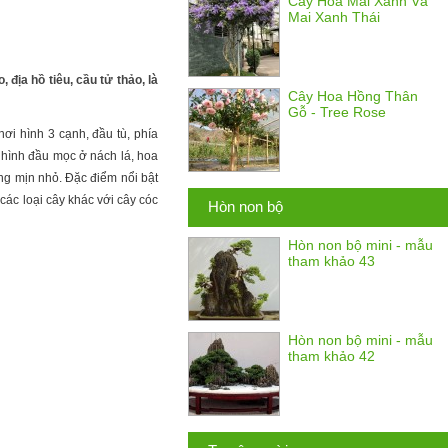
Cây Hoa Mai Xanh Và
Mai Xanh Thái
địa hồ tiêu, cầu tử thảo, là
Cây Hoa Hồng Thân
Gỗ - Tree Rose
ơi hình 3 cạnh, đầu tù, phía
 hình đầu mọc ở nách lá, hoa
ông mịn nhỏ. Đặc điểm nổi bật
các loại cây khác với cây cóc
Hòn non bộ
Hòn non bộ mini - mẫu
tham khảo 43
Hòn non bộ mini - mẫu
tham khảo 42