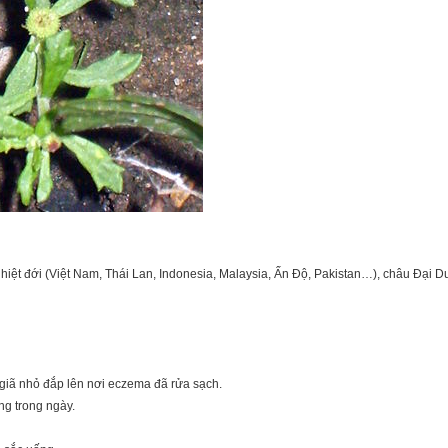
 nhiệt đới (Việt Nam, Thái Lan, Indonesia, Malaysia, Ấn Độ, Pakistan…), châu Đạ
 giã nhỏ đắp lên nơi eczema đã rửa sạch.
ng trong ngày.