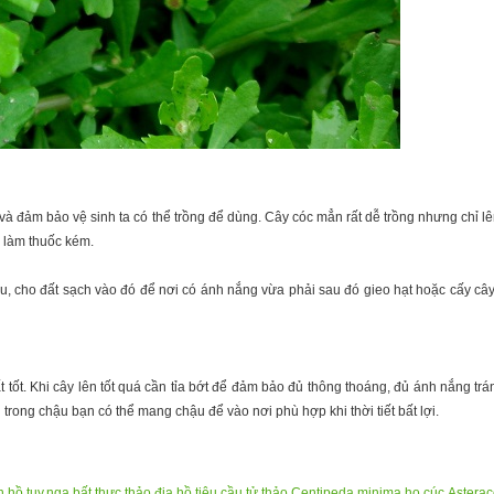
à đảm bảo vệ sinh ta có thể trồng để dùng. Cây cóc mẳn rất dễ trồng nhưng chỉ lên
g làm thuốc kém.
u, cho đất sạch vào đó để nơi có ánh nắng vừa phải sau đó gieo hạt hoặc cấy cây 
ất tốt. Khi cây lên tốt quá cần tỉa bớt để đảm bảo đủ thông thoáng, đủ ánh nắng 
trong chậu bạn có thể mang chậu để vào nơi phù hợp khi thời tiết bất lợi.
h hồ tuy
,
nga bất thực thảo
,
địa hồ tiêu
,
cầu tử thảo
,
Centipeda minima
,
họ cúc
,
Astera