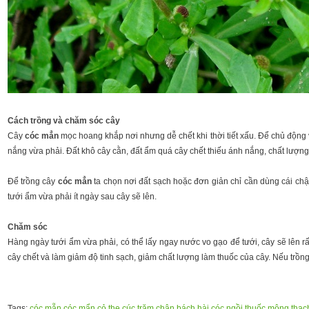
Cách trồng và chăm sóc cây
Cây
cóc mẳn
mọc hoang khắp nơi nhưng dễ chết khi thời tiết xấu. Để chủ động v
nắng vừa phải. Đất khô cây cằn, đất ẩm quá cây chết thiếu ánh nắng, chất lượn
Để trồng cây
cóc mẳn
ta chọn nơi đất sạch hoặc đơn giản chỉ cần dùng cái chậ
tưới ẩm vừa phải ít ngày sau cây sẽ lên.
Chăm sóc
Hàng ngày tưới ẩm vừa phải, có thể lấy ngay nước vo gạo để tưới, cây sẽ lên r
cây chết và làm giảm độ tinh sạch, giảm chất lượng làm thuốc của cây. Nếu trồng 
Tags:
cóc mẵn
,
cóc mẩn
,
cỏ the
,
cúc trăm chân
,
bách hài
,
cóc ngồi
,
thuốc mộng
,
thạc