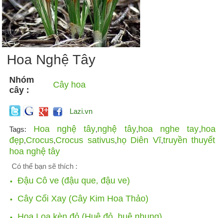
Hoa Nghệ Tây
Nhóm
Cây hoa
cây :
Lazi.vn
Hoa nghệ tây
nghệ tây
hoa nghe tay
hoa
Tags:
,
,
,
đẹp
Crocus
Crocus sativus
họ Diên Vĩ
truyền thuyết
,
,
,
,
hoa nghệ tây
Có thể bạn sẽ thích :
Đậu Cô ve (đậu que, đậu ve)
Cây Cối Xay (Cây Kim Hoa Thảo)
Hoa Loa kèn đỏ (Huệ đỏ, huệ nhung)