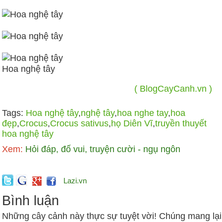
Hoa nghệ tây
( BlogCayCanh.vn )
Tags:
Hoa nghệ tây
,
nghệ tây
,
hoa nghe tay
,
hoa
đẹp
,
Crocus
,
Crocus sativus
,
họ Diên Vĩ
,
truyền thuyết
hoa nghệ tây
Xem:
Hỏi đáp, đố vui, truyện cười - ngụ ngôn
Lazi.vn
Bình luận
Những cây cảnh này thực sự tuyệt vời! Chúng mang lại