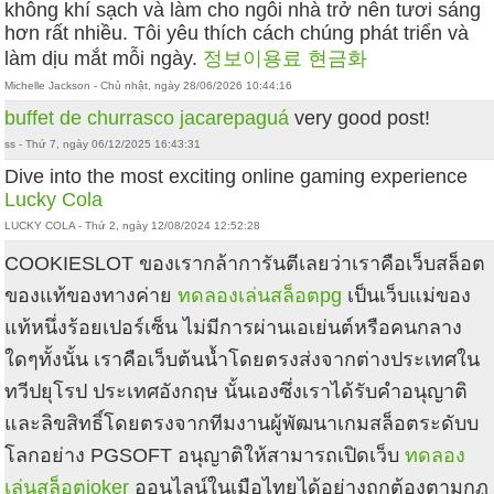
không khí sạch và làm cho ngôi nhà trở nên tươi sáng
hơn rất nhiều. Tôi yêu thích cách chúng phát triển và
làm dịu mắt mỗi ngày.
정보이용료 현금화
Michelle Jackson - Chủ nhật, ngày 28/06/2026 10:44:16
buffet de churrasco jacarepaguá
very good post!
ss - Thứ 7, ngày 06/12/2025 16:43:31
Dive into the most exciting online gaming experience
Lucky Cola
LUCKY COLA - Thứ 2, ngày 12/08/2024 12:52:28
COOKIESLOT ของเรากล้าการันตีเลยว่าเราคือเว็บสล็อต
ของแท้ของทางค่าย
ทดลองเล่นสล็อตpg
เป็นเว็บแม่ของ
แท้หนึ่งร้อยเปอร์เซ็น ไม่มีการผ่านเอเย่นต์หรือคนกลาง
ใดๆทั้งนั้น เราคือเว็บต้นน้ำโดยตรงส่งจากต่างประเทศใน
ทวีปยุโรป ประเทศอังกฤษ นั้นเองซึ่งเราได้รับคำอนุญาติ
และลิขสิทธิ์โดยตรงจากทีมงานผู้พัฒนาเกมสล็อตระดับบ
โลกอย่าง PGSOFT อนุญาติให้สามารถเปิดเว็บ
ทดลอง
เล่นสล็อตjoker
ออนไลน์ในเมือไทยได้อย่างถูกต้องตามกฏ