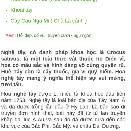
Khoai tây
Cây Cau Nga Mi ( Chà Là cảnh )
Xem:
Hỏi đáp, đố vui, truyện cười - ngụ ngôn
Nghệ tây, có danh pháp khoa học là Crocus
sativus, là một loài thực vật thuộc họ Diên vĩ,
hoa có mầu sắc và hình dáng vô cùng quyến rũ.
Huệ Tây còn là cây thuốc, gia vị quý hiếm. Hoa
nghệ tây mang ý nghĩa thể hiện sự vui mừng,
tươi tắn.
Hoa nghệ tây
được L. miêu tả khoa học đầu tiên
năm 1753. Nghệ tây là loài bản địa của Tây Nam Á
và đã được trồng lần đầu ở Hy Lạp. Là bản sao di
truyền đơn hình thái, loài này đã từ từ lan truyền
khắp đại lục Á-Âu và sau đó đã được đưa đến các
khu vực của Bắc Phi, Bắc Mỹ, và châu Đại Dương.