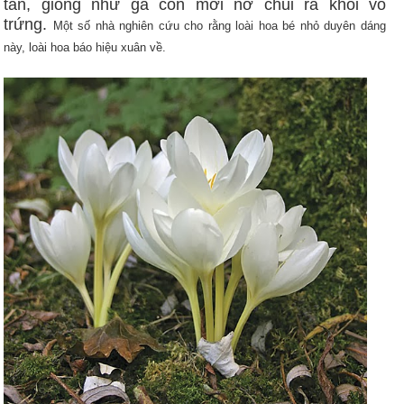
tan, giống như gà con mới nở chui ra khỏi vỏ
trứng.
Một số nhà nghiên cứu cho rằng loài hoa bé nhỏ duyên dáng
này, loài hoa báo hiệu xuân về.