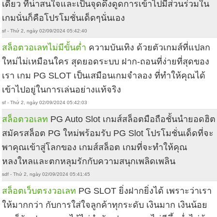
เดียว ที่น่าสนใจและเป็นจุดดึงดูดการเข้าไปมีส่วนร่วมใน
เกมนั่นก็คือโปรโมชั่นเด็ดๆนั่นเอง
sf - Thứ 2, ngày 02/09/2024 05:42:40
สล็อตวอเลทไม่มีขั้นต่ำ
ความบันเทิง ด้วยตัวเกมส์ที่แปลก
ใหม่ไม่เหมือนใคร สุดยอดระบบ ฝาก-ถอนที่ง่ายที่สุดของ
เรา เกม PG SLOT เป็นเสมือนเกมจำลอง ที่ทำให้คุณได้
เข้าไปอยู่ในการเล่นอย่างแท้จริง
sf - Thứ 2, ngày 02/09/2024 05:42:03
สล็อตวอเลท
PG Auto Slot เกมส์สล็อตมือถือชั้นนำยอดฮิต
สมัครสล็อต PG ใหม่พร้อมรับ PG Slot โปรโมชั่นเด็ดที่จะ
พาคุณเข้าสู่โลกของ เกมส์สล็อต เกมที่จะทำให้คุณ
หลงใหลและตกหลุมรักกับความสนุกเพลิดเพลิน
sdf - Thứ 2, ngày 02/09/2024 05:41:45
สล็อตเว็บตรงวอเลท
PG SLOT ยิ่งฝากยิ่งได้ เพราะว่าเรา
ให้มากกว่า กับการใส่ใจลูกค้าทุกระดับ เงินมาก เงินน้อย