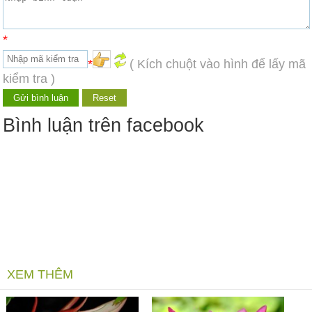
*
*
( Kích chuột vào hình để lấy mã
kiểm tra )
Bình luận trên facebook
XEM THÊM