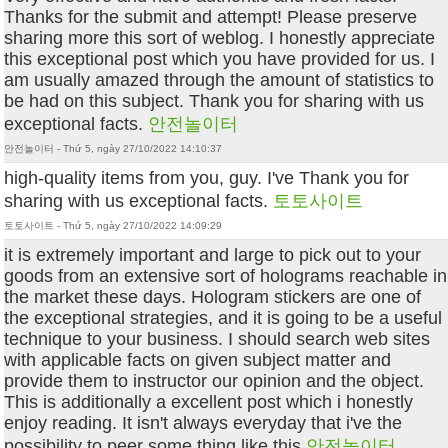
Thanks for the submit and attempt! Please preserve
sharing more this sort of weblog. I honestly appreciate
this exceptional post which you have provided for us. I
am usually amazed through the amount of statistics to
be had on this subject. Thank you for sharing with us
exceptional facts.
안전놀이터
안전놀이터 - Thứ 5, ngày 27/10/2022 14:10:37
high-quality items from you, guy. I've Thank you for
sharing with us exceptional facts.
토토사이트
토토사이트 - Thứ 5, ngày 27/10/2022 14:09:29
it is extremely important and large to pick out to your
goods from an extensive sort of holograms reachable in
the market these days. Hologram stickers are one of
the exceptional strategies, and it is going to be a useful
technique to your business. I should search web sites
with applicable facts on given subject matter and
provide them to instructor our opinion and the object.
This is additionally a excellent post which i honestly
enjoy reading. It isn't always everyday that i've the
possibility to peer some thing like this
안전놀이터