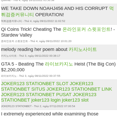
Quinniiz - Thứ 4, ngày 16/11/2022 05:50:38
WE TAKE DOWN NOAHJ456 AND HIS CORRUPT
먹
튀검증커뮤니티
OPERATION!
먹튀검증커뮤니티 - Thứ 4, ngày 09/11/2022 11:02:52
Qi Coins Trick! Cheating The
온라인포커 스윗포인트
! -
Stardew Valley
온라인포커 스윗포인트 - Thứ 4, ngày 09/11/2022 10:01:20
melody reading her poem about
카지노사이트
카지노사이트 - Thứ 3, ngày 08/11/2022 00:38:17
GTA 5 - Beating The
라이브카지노
Heist (The Big Con)
$2,200,000
라이브카지노 - Thứ 3, ngày 08/11/2022 00:37:55
JOKER123 STATIONBET
SLOT JOKER123
STATIONBET
SITUS JOKER123 STATIONBET
LINK
JOKER123 STATIONBET
PUSAT JOKER123
STATIONBET
joker123 login
joker123 slot
JOKER123 STATIONBET - Thứ 2, ngày 07/11/2022 07:00:54
I extremely experienced while examining those