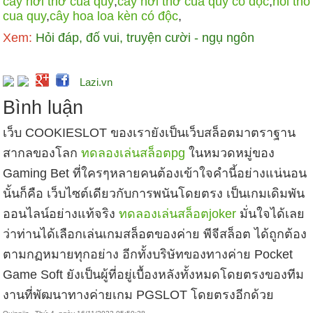
cây hơi thở của quỷ
,
cây hơi thở của quỷ có độc
,
hoi tho
cua quy
,
cây hoa loa kèn có độc
,
Xem:
Hỏi đáp, đố vui, truyện cười - ngụ ngôn
Lazi.vn
Bình luận
เว็บ COOKIESLOT ของเรายังเป็นเว็บสล็อตมาตราฐาน
สากลของโลก
ทดลองเล่นสล็อตpg
ในหมวดหมู่ของ
Gaming Bet ที่ใครๆหลายคนต้องเข้าใจคำนี้อย่างแน่นอน
นั้นก็คือ เว็บไซต์เดียวกับการพนันโดยตรง เป็นเกมเดิมพัน
ออนไลน์อย่างแท้จริง
ทดลองเล่นสล็อตjoker
มั่นใจได้เลย
ว่าท่านได้เลือกเล่นเกมสล็อตของค่าย พีจีสล็อต ได้ถูกต้อง
ตามกฏหมายทุกอย่าง อีกทั้งบริษัทของทางค่าย Pocket
Game Soft ยังเป็นผู้ที่อยู่เบื้องหลังทั้งหมดโดยตรงของทีม
งานที่พัฒนาทางค่ายเกม PGSLOT โดยตรงอีกด้วย