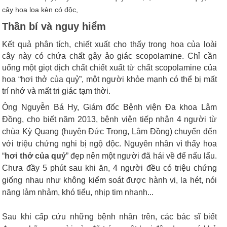
Thần bí và nguy hiểm
Kết quả phân tích, chiết xuất cho thấy trong hoa của loài
cây này có chứa chất gây ảo giác scopolamine. Chỉ cần
uống một giọt dịch chất chiết xuất từ chất scopolamine của
hoa “hơi thở của quỷ”, một người khỏe mạnh có thể bị mất
trí nhớ và mất tri giác tạm thời.
Ông Nguyễn Bá Hy, Giám đốc Bệnh viện Đa khoa Lâm
Đồng, cho biết năm 2013, bệnh viện tiếp nhận 4 người từ
chùa Kỳ Quang (huyện Đức Trọng, Lâm Đồng) chuyển đến
với triệu chứng nghi bị ngộ độc. Nguyên nhân vì thấy hoa
“
hơi thở của quỷ
” đẹp nên một người đã hái về để nấu lẩu.
Chưa đầy 5 phút sau khi ăn, 4 người đều có triệu chứng
giống nhau như không kiểm soát được hành vi, la hét, nói
năng lảm nhảm, khó tiểu, nhịp tim nhanh...
Sau khi cấp cứu những bệnh nhân trên, các bác sĩ biết