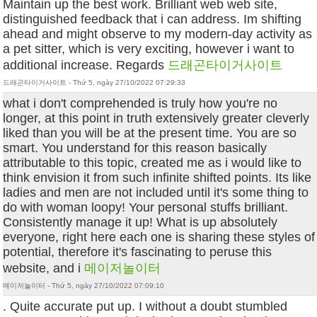
Maintain up the best work. Brilliant web web site,
distinguished feedback that i can address. Im shifting
ahead and might observe to my modern-day activity as
a pet sitter, which is very exciting, however i want to
additional increase. Regards
드래곤타이거사이트
드래곤타이거사이트 - Thứ 5, ngày 27/10/2022 07:29:33
what i don't comprehended is truly how you're no
longer, at this point in truth extensively greater cleverly
liked than you will be at the present time. You are so
smart. You understand for this reason basically
attributable to this topic, created me as i would like to
think envision it from such infinite shifted points. Its like
ladies and men are not included until it's some thing to
do with woman loopy! Your personal stuffs brilliant.
Consistently manage it up! What is up absolutely
everyone, right here each one is sharing these styles of
potential, therefore it's fascinating to peruse this
website, and i
메이저놀이터
메이저놀이터 - Thứ 5, ngày 27/10/2022 07:09:10
. Quite accurate put up. I without a doubt stumbled