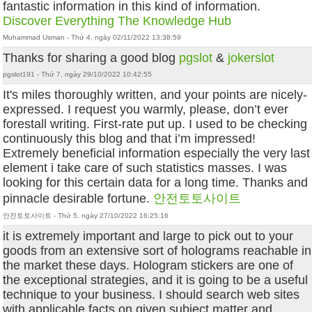
fantastic information in this kind of information.
Discover Everything
The Knowledge Hub
Muhammad Usman - Thứ 4, ngày 02/11/2022 13:38:59
Thanks for sharing a good blog
pgslot
&
jokerslot
pgslot191 - Thứ 7, ngày 29/10/2022 10:42:55
It's miles thoroughly written, and your points are nicely-
expressed. I request you warmly, please, don’t ever
forestall writing. First-rate put up. I used to be checking
continuously this blog and that i’m impressed!
Extremely beneficial information especially the very last
element i take care of such statistics masses. I was
looking for this certain data for a long time. Thanks and
pinnacle desirable fortune.
안전토토사이트
안전토토사이트 - Thứ 5, ngày 27/10/2022 16:25:16
it is extremely important and large to pick out to your
goods from an extensive sort of holograms reachable in
the market these days. Hologram stickers are one of
the exceptional strategies, and it is going to be a useful
technique to your business. I should search web sites
with applicable facts on given subject matter and