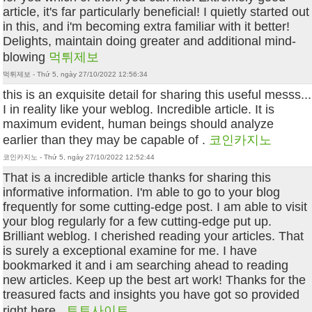
article, it's far particularly beneficial! I quietly started out
in this, and i'm becoming extra familiar with it better!
Delights, maintain doing greater and additional mind-
blowing
먹튀제보
먹튀제보 - Thứ 5, ngày 27/10/2022 12:56:34
this is an exquisite detail for sharing this useful messs...
I in reality like your weblog. Incredible article. It is
maximum evident, human beings should analyze
earlier than they may be capable of .
코인카지노
코인카지노 - Thứ 5, ngày 27/10/2022 12:52:44
That is a incredible article thanks for sharing this
informative information. I'm able to go to your blog
frequently for some cutting-edge post. I am able to visit
your blog regularly for a few cutting-edge put up.
Brilliant weblog. I cherished reading your articles. That
is surely a exceptional examine for me. I have
bookmarked it and i am searching ahead to reading
new articles. Keep up the best art work! Thanks for the
treasured facts and insights you have got so provided
right here..
토토사이트