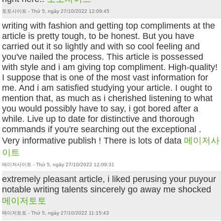
토토사이트 - Thứ 5, ngày 27/10/2022 12:09:45
writing with fashion and getting top compliments at the
article is pretty tough, to be honest. But you have
carried out it so lightly and with so cool feeling and
you've nailed the process. This article is possessed
with style and i am giving top compliment. High-quality!
I suppose that is one of the most vast information for
me. And i am satisfied studying your article. I ought to
mention that, as much as i cherished listening to what
you would possibly have to say, i got bored after a
while. Live up to date for distinctive and thorough
commands if you're searching out the exceptional .
Very informative publish ! There is lots of data
메이저사
이트
메이저사이트 - Thứ 5, ngày 27/10/2022 12:09:31
extremely pleasant article, i liked perusing your puyour
notable writing talents sincerely go away me shocked
메이저토토
메이저토토 - Thứ 5, ngày 27/10/2022 11:15:43