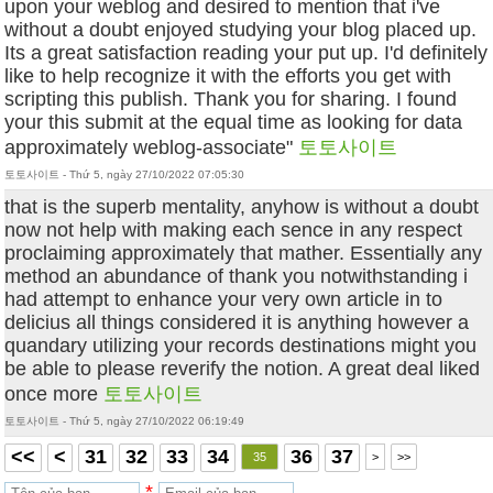
upon your weblog and desired to mention that i've
without a doubt enjoyed studying your blog placed up.
Its a great satisfaction reading your put up. I'd definitely
like to help recognize it with the efforts you get with
scripting this publish. Thank you for sharing. I found
your this submit at the equal time as looking for data
approximately weblog-associate"
토토사이트
토토사이트 - Thứ 5, ngày 27/10/2022 07:05:30
that is the superb mentality, anyhow is without a doubt
now not help with making each sence in any respect
proclaiming approximately that mather. Essentially any
method an abundance of thank you notwithstanding i
had attempt to enhance your very own article in to
delicius all things considered it is anything however a
quandary utilizing your records destinations might you
be able to please reverify the notion. A great deal liked
once more
토토사이트
토토사이트 - Thứ 5, ngày 27/10/2022 06:19:49
<<
<
31
32
33
34
36
37
35
>
>>
*