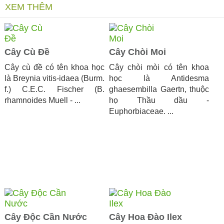
XEM THÊM
Cây Cù Đề
Cây Chòi Moi
Cây cù đề có tên khoa học
​Cây chòi mòi có tên khoa
là Breynia vitis-idaea (Burm.
học là Antidesma
f.) C.E.C. Fischer (B.
ghaesembilla Gaertn, thuộc
rhamnoides Muell - ...
họ Thầu dầu -
Euphorbiaceae. ...
Cây Độc Cần Nước
Cây Hoa Đào Ilex