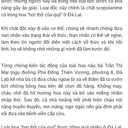
được những người này đã trúng một loại độc dược có khả
năng gây ảo giác. Loại độc này chính là chất scopolamine
có trong hoa “hơi thở của quỷ” ở Đà Lạt.
Khi chất độc này đi vào cơ thể, chúng sẽ nhanh chóng đưa
nạn nhân vào trạng thái vô thức. Nạn nhân có thể sẽ nghe,
làm theo lời người đối diện một cách vô thức và khi hồi
tỉnh, họ sẽ không nhớ những gì mình đã làm trước đó.
Từng chứng kiến tác động của loài hoa này, bà Trần Thị
Mai (ngụ đường Phù Đổng Thiên Vương, phường 8, Đà
Lạt) kể nhà bà có đứa cháu ngoại từ xa về thăm đã ra vườn
bứt những bông hoa trên để chơi đồ hàng. Không may,
cháu nhỏ đã hít hương hoa này và bỏ vào miệng nhấm
nháp thử. Sau đó, cả nhà hoảng hốt phát hiện cháu nói
năng huyên thuyên, mơ màng, ngơ ngác nên gia đình phải
vội đưa vào bệnh viện cấp cứu.
Loài hoa “hơi thở của quỷ” được trồng quá nhiều ở Đà Lạt.