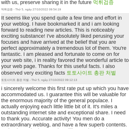
with us, preserve sharing it in the future
먹튀검증
먹튀검증 - Thứ 5, ngày 27/10/2022 09:54:19
It seems like you spend quite a few time and effort in
your weblog. I have bookmarked it and i am looking
forward to reading new articles. This is noticeably
exciting substance! I've absolutely liked perusing your
focuses and have arrived at the belief that you are
perfect approximately a tremendous lot of them. You're
fantastic. I am pleased and fortunate to come on for
your web site, i in reality favored the wonderful article to
your web page. Thanks for this useful facts. I also
observed very exciting facts
토토사이트 총판 처벌
토토사이트 총판 처벌 - Thứ 5, ngày 27/10/2022 09:12:13
i sincerely welcome this first rate put up which you have
accommodated us. I guarantee this will be valuable for
the enormous majority of the general populace. I
actually enjoying each little little bit of it. It's miles a
outstanding internet site and exceptional share. I need
to thank you. Accurate activity! You men do a
extraordinary weblog, and have a few superb contents.