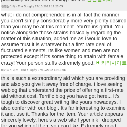
안전놀이터 - Thứ 5, ngày 27/10/2022 13:23:05
what i do not comprehended is in all fact the manner
you aren't simply considerably more very plenty desired
than you may be at this moment. You're insightful. You
notice alongside those strains basically regarding the
matter of this situation, added me as i would love to
assume trust it is whatever but a first-rate deal of
fluctuated elements. Its like women and men are not
protected except if it's some thing to attain with female
crazy! Your person stuffs extremely good.
바카라사이트
바카라사이트 - Thứ 5, ngày 27/10/2022 13:18:06
this is such a extraordinary aid which you are providing
and also you give it away free of charge. I love seeing
weblog that understand the price of offering a first-rate
aid without cost. Terrific blog you have got here... It’s
tough to discover great writing like yours nowadays. I
also confer with our blog . It's far interesting to examine
it and, use it. Thanks for the item. Your article appears
sincerely lovely, here's a web site hyperlink i dropped
for you which of them you can like. Extremely good