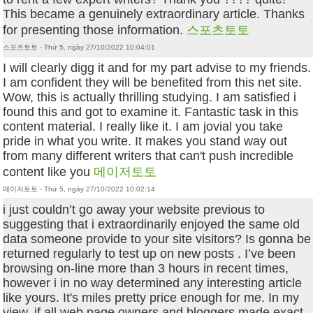
This became a genuinely extraordinary article. Thanks
for presenting those information.
스포츠토토
스포츠토토 - Thứ 5, ngày 27/10/2022 10:04:01
I will clearly digg it and for my part advise to my friends.
I am confident they will be benefited from this net site.
Wow, this is actually thrilling studying. I am satisfied i
found this and got to examine it. Fantastic task in this
content material. I really like it. I am jovial you take
pride in what you write. It makes you stand way out
from many different writers that can't push incredible
content like you
메이저토토
메이저토토 - Thứ 5, ngày 27/10/2022 10:02:14
i just couldn’t go away your website previous to
suggesting that i extraordinarily enjoyed the same old
data someone provide to your site visitors? Is gonna be
returned regularly to test up on new posts . I’ve been
browsing on-line more than 3 hours in recent times,
however i in no way determined any interesting article
like yours. It's miles pretty price enough for me. In my
view, if all web page owners and bloggers made exact