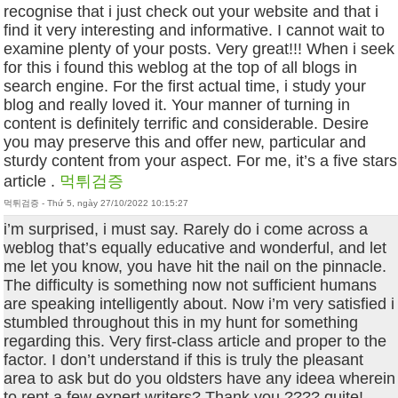
recognise that i just check out your website and that i
find it very interesting and informative. I cannot wait to
examine plenty of your posts. Very great!!! When i seek
for this i found this weblog at the top of all blogs in
search engine. For the first actual time, i study your
blog and really loved it. Your manner of turning in
content is definitely terrific and considerable. Desire
you may preserve this and offer new, particular and
sturdy content from your aspect. For me, it’s a five stars
article .
먹튀검증
먹튀검증 - Thứ 5, ngày 27/10/2022 10:15:27
i’m surprised, i must say. Rarely do i come across a
weblog that’s equally educative and wonderful, and let
me let you know, you have hit the nail on the pinnacle.
The difficulty is something now not sufficient humans
are speaking intelligently about. Now i’m very satisfied i
stumbled throughout this in my hunt for something
regarding this. Very first-class article and proper to the
factor. I don’t understand if this is truly the pleasant
area to ask but do you oldsters have any ideea wherein
to rent a few expert writers? Thank you ???? quite!