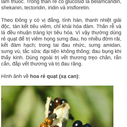
làm thuốc. Trong thân rễ có glucosid là belamcandin,
shekanin, tectoridin, iridin và irisfloretin.
Theo Đông y có vị đắng, tính hàn, thanh nhiệt giải
độc, tán kết tiêu viêm, chỉ khái hóa đàm. Thân rễ và
lá đều nhuận tràng lợi tiêu hóa. Vì vậy thường dùng
rẻ quạt để trị viêm họng sưng đau, ho nhiều đờm rãi,
kết đàm hạch; trong tai đau nhức, sưng amidan,
sưng vú, tắc sữa; đại tiện không thông; đau bụng khi
thấy kinh. Dùng ngoài trị vết thương trẹo chân, rắn
cắn, đắp vết thương và trị đau răng.
Hình ảnh về
hoa rẻ quạt (xạ can)
: