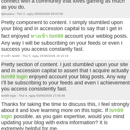
connect with a community that loves gaming as much
as you do.
fghcasino - Thứ 2, ngày 29/06/2026 08:02:09
Pretty component to content. I simply stumbled upon
your blog and in accession capital to say that I get in
fact enjoyed
ทางเข้า lsm99
account your weblog posts.
Any way I will be subscribing on your feeds or even I
success you access constantly fast.
ทางเข้า lsm99 - Thứ 5, ngày 25/06/2026 16:10:16
Pretty section of content. I just stumbled upon your site
and in accession capital to assert that I acquire actually
lsm99 login
enjoyed account your blog posts. Any way
I’ll be subscribing to your feeds and even I achievement
you access consistently fast.
lsm99 login - Thứ 4, ngày 03/06/2026 17:56:48
Thanks for taking the time to discuss this, I feel strongly
about it and love learning more on this topic. If
lsm99
login
possible, as you gain expertise, would you mind
updating your blog with extra information? It is
extremely helpful for me.