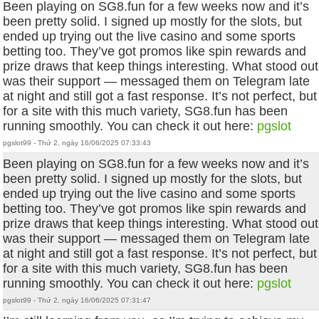
Been playing on SG8.fun for a few weeks now and it’s
been pretty solid. I signed up mostly for the slots, but
ended up trying out the live casino and some sports
betting too. They’ve got promos like spin rewards and
prize draws that keep things interesting. What stood out
was their support — messaged them on Telegram late
at night and still got a fast response. It’s not perfect, but
for a site with this much variety, SG8.fun has been
running smoothly. You can check it out here:
pgslot
pgslot99 - Thứ 2, ngày 16/06/2025 07:33:43
Been playing on SG8.fun for a few weeks now and it’s
been pretty solid. I signed up mostly for the slots, but
ended up trying out the live casino and some sports
betting too. They’ve got promos like spin rewards and
prize draws that keep things interesting. What stood out
was their support — messaged them on Telegram late
at night and still got a fast response. It’s not perfect, but
for a site with this much variety, SG8.fun has been
running smoothly. You can check it out here:
pgslot
pgslot99 - Thứ 2, ngày 16/06/2025 07:31:47