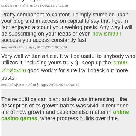
lsm99 login - Thứ 4, ngày 03/06/2026 17:52:58
Pretty component to content. I simply stumbled upon
your blog and in accession capital to say that I get in
fact enjoyed account your weblog posts. Any way I will
be subscribing on your feeds or even
new lsm99
I
success you access constantly fast.
new lsm99 - Thứ 2, ngày 04/05/2026 19:07:29
Very well written article. It will be useful to anybody who
utilizes it, including yours truly :). Keep up the
lsm99
เข้าสู่ระบบ
good work ? for sure i will check out more
posts.
lsm99 เข้าสู่ระบบ - Chủ nhật, ngày 29/03/2026 09:44:12
The re quất xạ can plant article was interesting—the
description of its growth habits was vivid. It reminded
me of how growth and patience also matter in
online
casino games
, where progress builds over time.