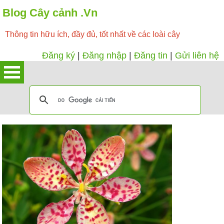
Blog Cây cảnh .Vn
Thông tin hữu ích, đầy đủ, tốt nhất về các loài cây
Đăng ký
|
Đăng nhập
|
Đăng tin
|
Gửi liên hệ