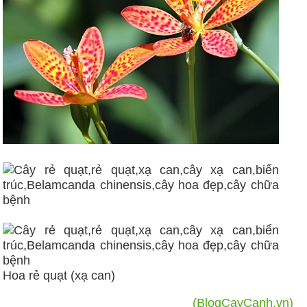
Hoa rẻ quạt (xạ can)
(BlogCayCanh.vn)