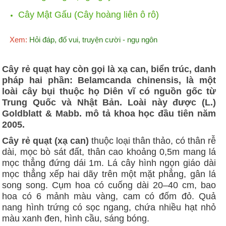
Cây Mật Gấu (Cây hoàng liên ô rô)
Xem:
Hỏi đáp, đố vui, truyện cười - ngụ ngôn
Cây rẻ quạt hay còn gọi là xạ can, biển trúc, danh
pháp hai phần: Belamcanda chinensis, là một
loài cây bụi thuộc họ Diên vĩ có nguồn gốc từ
Trung Quốc và Nhật Bản. Loài này được (L.)
Goldblatt & Mabb. mô tả khoa học đầu tiên năm
2005.
Cây rẻ quạt (xạ can)
thuộc loại thân thảo, có thân rễ
dài, mọc bò sát đất, thân cao khoảng 0,5m mang lá
mọc thẳng đứng dái 1m. Lá cây hình ngọn giáo dài
mọc thẳng xếp hai dãy trên một mặt phẳng, gân lá
song song. Cụm hoa có cuống dài 20–40 cm, bao
hoa có 6 mảnh màu vàng, cam có đốm đỏ. Quả
nang hình trứng có sọc ngang, chứa nhiều hạt nhỏ
màu xanh đen, hình cầu, sáng bóng.