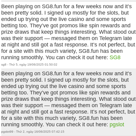
Been playing on SG8.fun for a few weeks now and it’s
been pretty solid. I signed up mostly for the slots, but
ended up trying out the live casino and some sports
betting too. They’ve got promos like spin rewards and
prize draws that keep things interesting. What stood out
was their support — messaged them on Telegram late
at night and still got a fast response. It’s not perfect, but
for a site with this much variety, SG8.fun has been
running smoothly. You can check it out here:
SG8
sg8 - Thứ 5, ngày 19/06/2025 01:50:02
Been playing on SG8.fun for a few weeks now and it’s
been pretty solid. I signed up mostly for the slots, but
ended up trying out the live casino and some sports
betting too. They’ve got promos like spin rewards and
prize draws that keep things interesting. What stood out
was their support — messaged them on Telegram late
at night and still got a fast response. It’s not perfect, but
for a site with this much variety, SG8.fun has been
running smoothly. You can check it out here:
pgslot
pgslot99 - Thứ 2, ngày 16/06/2025 07:42:15