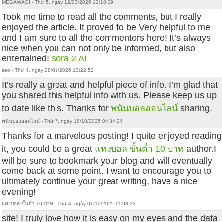
MEGAWAGI - Thứ 5, ngày 12/03/2026 12:18:39
Took me time to read all the comments, but I really
enjoyed the article. It proved to be Very helpful to me
and I am sure to all the commenters here! It’s always
nice when you can not only be informed, but also
entertained!
sora 2 AI
seo - Thứ 4, ngày 28/01/2026 13:22:52
It’s really a great and helpful piece of info. I’m glad that
you shared this helpful info with us. Please keep us up
to date like this. Thanks for
พนันบอลออนไลน์
sharing.
พนันบอลออนไลน์ - Thứ 7, ngày 18/10/2025 04:34:24
Thanks for a marvelous posting! I quite enjoyed reading
it, you could be a great
แทงบอล ขั้นต่ำ 10 บาท
author.I
will be sure to bookmark your blog and will eventually
come back at some point. I want to encourage you to
ultimately continue your great writing, have a nice
evening!
แทงบอล ขั้นต่ำ 10 บาท - Thứ 4, ngày 01/10/2025 11:08:33
site! I truly love how it is easy on my eyes and the data