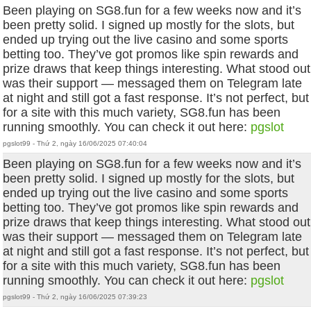
Been playing on SG8.fun for a few weeks now and it’s
been pretty solid. I signed up mostly for the slots, but
ended up trying out the live casino and some sports
betting too. They’ve got promos like spin rewards and
prize draws that keep things interesting. What stood out
was their support — messaged them on Telegram late
at night and still got a fast response. It’s not perfect, but
for a site with this much variety, SG8.fun has been
running smoothly. You can check it out here:
pgslot
pgslot99 - Thứ 2, ngày 16/06/2025 07:40:04
Been playing on SG8.fun for a few weeks now and it’s
been pretty solid. I signed up mostly for the slots, but
ended up trying out the live casino and some sports
betting too. They’ve got promos like spin rewards and
prize draws that keep things interesting. What stood out
was their support — messaged them on Telegram late
at night and still got a fast response. It’s not perfect, but
for a site with this much variety, SG8.fun has been
running smoothly. You can check it out here:
pgslot
pgslot99 - Thứ 2, ngày 16/06/2025 07:39:23