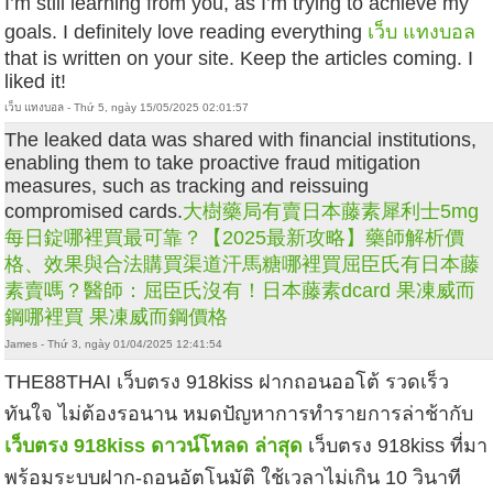
I’m still learning from you, as I’m trying to achieve my
goals. I definitely love reading everything
เว็บ แทงบอล
that is written on your site. Keep the articles coming. I
liked it!
เว็บ แทงบอล - Thứ 5, ngày 15/05/2025 02:01:57
The leaked data was shared with financial institutions,
enabling them to take proactive fraud mitigation
measures, such as tracking and reissuing
compromised cards.
大樹藥局有賣日本藤素
犀利士5mg
每日錠哪裡買最可靠？【2025最新攻略】藥師解析價
格、效果與合法購買渠道
汗馬糖哪裡買
屈臣氏有日本藤
素賣嗎？醫師：屈臣氏沒有！
日本藤素dcard
果凍威而
鋼哪裡買
果凍威而鋼價格
James - Thứ 3, ngày 01/04/2025 12:41:54
THE88THAI เว็บตรง 918kiss ฝากถอนออโต้ รวดเร็ว
ทันใจ ไม่ต้องรอนาน หมดปัญหาการทำรายการล่าช้ากับ
เว็บตรง 918kiss ดาวน์โหลด ล่าสุด
เว็บตรง 918kiss ที่มา
พร้อมระบบฝาก-ถอนอัตโนมัติ ใช้เวลาไม่เกิน 10 วินาที