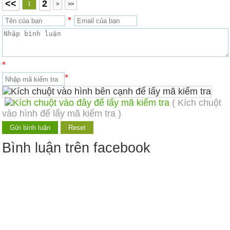
<<
2
1
>
>>
*
*
*
( Kích chuột
vào hình để lấy mã kiểm tra )
Bình luận trên facebook