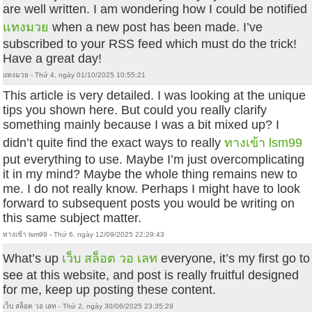
are well written. I am wondering how I could be notified
แทงมวย
when a new post has been made. I’ve
subscribed to your RSS feed which must do the trick!
Have a great day!
แทงมวย - Thứ 4, ngày 01/10/2025 10:55:21
This article is very detailed. I was looking at the unique
tips you shown here. But could you really clarify
something mainly because I was a bit mixed up? I
didn’t quite find the exact ways to really
ทางเข้า lsm99
put everything to use. Maybe I’m just overcomplicating
it in my mind? Maybe the whole thing remains new to
me. I do not really know. Perhaps I might have to look
forward to subsequent posts you would be writing on
this same subject matter.
ทางเข้า lsm99 - Thứ 6, ngày 12/09/2025 22:29:43
What’s up
เว็บ สล็อต วอ เลท
everyone, it’s my first go to
see at this website, and post is really fruitful designed
for me, keep up posting these content.
เว็บ สล็อต วอ เลท - Thứ 2, ngày 30/06/2025 23:35:29