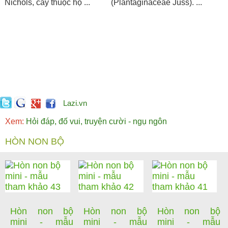
Nichols, cây thuộc họ ...
(Plantaginaceae Juss). ...
Lazi.vn
Xem:
Hỏi đáp, đố vui, truyện cười - ngụ ngôn
HÒN NON BỘ
Hòn non bộ
Hòn non bộ
Hòn non bộ
mini - mẫu
mini - mẫu
mini - mẫu