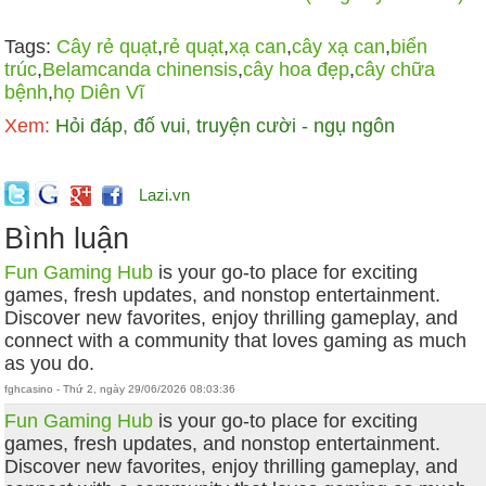
Tags:
Cây rẻ quạt
,
rẻ quạt
,
xạ can
,
cây xạ can
,
biển
trúc
,
Belamcanda chinensis
,
cây hoa đẹp
,
cây chữa
bệnh
,
họ Diên Vĩ
Xem:
Hỏi đáp, đố vui, truyện cười - ngụ ngôn
Lazi.vn
Bình luận
Fun Gaming Hub
is your go-to place for exciting
games, fresh updates, and nonstop entertainment.
Discover new favorites, enjoy thrilling gameplay, and
connect with a community that loves gaming as much
as you do.
fghcasino - Thứ 2, ngày 29/06/2026 08:03:36
Fun Gaming Hub
is your go-to place for exciting
games, fresh updates, and nonstop entertainment.
Discover new favorites, enjoy thrilling gameplay, and