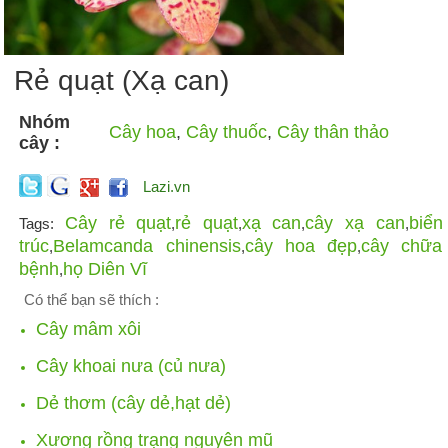
Rẻ quạt (Xạ can)
Nhóm
Cây hoa
,
Cây thuốc
,
Cây thân thảo
cây :
Lazi.vn
Cây rẻ quạt
rẻ quạt
xạ can
cây xạ can
biển
Tags:
,
,
,
,
trúc
Belamcanda chinensis
cây hoa đẹp
cây chữa
,
,
,
bệnh
họ Diên Vĩ
,
Có thể bạn sẽ thích :
Cây mâm xôi
Cây khoai nưa (củ nưa)
Dẻ thơm (cây dẻ,hạt dẻ)
Xương rồng trạng nguyên mũ