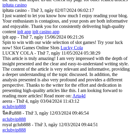
ipltata casino
ipltata casino - Thứ 3, ngày 02/07/2024 06:02:17
I just wanted to let you know how much I enjoy reading your blog.
Your enthusiasm is contagious, and your posts are both informative
and enjoyable. Thank you for consistently delivering high-quality
content
iplt app
iplt casino app
iplt app - Thứ 7, ngày 15/06/2024 06:21:26
Spin to win with our wide selection of slot games! Try your luck
now! Slot Games Online Slots
Lucky Cola
LUCKY COLA - Thứ 7, ngày 11/05/2024 05:38:29
This article is truly amazing! I am very impressed with the depth of
insight presented and the clear and easy-to-understand writing style.
The content of the article is very relevant and informative, providing
a deeper understanding of the topic discussed. In addition, the
analysis presented is also very profound and provides a different
perspective. Thanks to the writer for the effort and dedication in
presenting high-quality articles like this. I am looking forward to
reading more articles! Read more on:
Arta4d
aeera - Thứ 4, ngày 03/04/2024 11:43:12
gclubvip888
จีคลับ888 - Thứ 3, ngày 12/03/2024 09:46:54
gclubvip888
royal gclub888 - Thứ 3, ngày 12/03/2024 09:44:51
gclubvip888