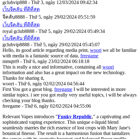
gclubvip888 - Thứ 3, ngày 12/03/2024 09:42:34
เว็บจีคลับ ที่ดีที่สุด
จีคลับ8888 - Thứ 5, ngày 29/02/2024 05:51:59
เว็บจีคลับ ที่ดีที่สุด
royal gclub8888 - Thứ 5, ngày 29/02/2024 05:49:34
เว็บจีคลับ ที่ดีที่สุด
gclubvip8888 - Thứ 5, ngày 29/02/2024 05:45:07
Hello, its good article regarding media print,
woori
we all be familiar
with media is a fantastic source of data.
freegame
mmqtri9 - Thứ 6, ngày 23/02/2024 06:18:18
This is really a nice and informative, containing all
woori
information and also has a great impact on the new technology.
Thanks for sharing it,
woori - Thứ 6, ngày 02/02/2024 04:56:44
First You got a great blog.
freegame
I will be interested in more
similar topics. i see you got really very useful topics, i will be always
checking your blog thanks.
freegame - Thứ 6, ngày 02/02/2024 04:55:06
Relevant Vapes introduces "
Funky Republic
," a captivating and
sophisticated vaping experience. This unique e-liquid blend
seamlessly marries the rich essence of lost crops with Mary Jane's
botanical finesse. The result is a harmonious fusion that tantalizes
the senses with its aromatic bouquet and balanced flavor profile.