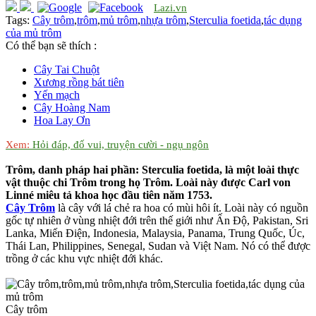
Lazi.vn
Tags:
Cây trôm
,
trôm
,
mủ trôm
,
nhựa trôm
,
Sterculia foetida
,
tác dụng
của mủ trôm
Có thể bạn sẽ thích :
Cây Tai Chuột
Xương rồng bát tiên
Yến mạch
Cây Hoàng Nam
Hoa Lay Ơn
Xem:
Hỏi đáp, đố vui, truyện cười - ngụ ngôn
Trôm, danh pháp hai phần: Sterculia foetida, là một loài thực
vật thuộc chi Trôm trong họ Trôm. Loài này được Carl von
Linné miêu tả khoa học đầu tiên năm 1753.
Cây Trôm
là cây với lá chẻ ra hoa có mùi hôi ít. Loài này có nguồn
gốc tự nhiên ở vùng nhiệt đới trên thế giới như Ấn Độ, Pakistan, Sri
Lanka, Miến Điện, Indonesia, Malaysia, Panama, Trung Quốc, Úc,
Thái Lan, Philippines, Senegal, Sudan và Việt Nam. Nó có thể được
trồng ở các khu vực nhiệt đới khác.
Cây trôm