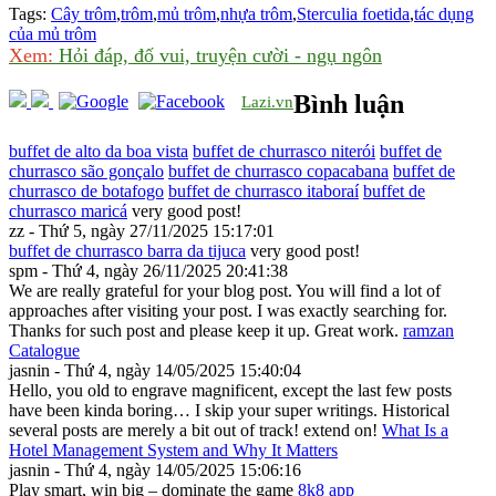
Tags:
Cây trôm
,
trôm
,
mủ trôm
,
nhựa trôm
,
Sterculia foetida
,
tác dụng
của mủ trôm
Xem:
Hỏi đáp, đố vui, truyện cười - ngụ ngôn
Bình luận
Lazi.vn
buffet de alto da boa vista
buffet de churrasco niterói
buffet de
churrasco são gonçalo
buffet de churrasco copacabana
buffet de
churrasco de botafogo
buffet de churrasco itaboraí
buffet de
churrasco maricá
very good post!
zz - Thứ 5, ngày 27/11/2025 15:17:01
buffet de churrasco barra da tijuca
very good post!
spm - Thứ 4, ngày 26/11/2025 20:41:38
We are really grateful for your blog post. You will find a lot of
approaches after visiting your post. I was exactly searching for.
Thanks for such post and please keep it up. Great work.
ramzan
Catalogue
jasnin - Thứ 4, ngày 14/05/2025 15:40:04
Hello, you old to engrave magnificent, except the last few posts
have been kinda boring… I skip your super writings. Historical
several posts are merely a bit out of track! extend on!
What Is a
Hotel Management System and Why It Matters
jasnin - Thứ 4, ngày 14/05/2025 15:06:16
Play smart, win big – dominate the game
8k8 app