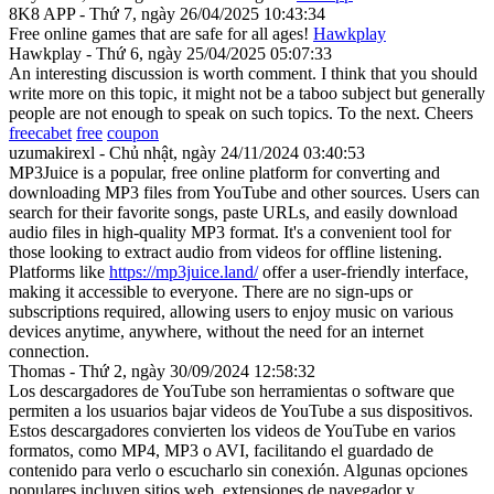
8K8 APP - Thứ 7, ngày 26/04/2025 10:43:34
Free online games that are safe for all ages!
Hawkplay
Hawkplay - Thứ 6, ngày 25/04/2025 05:07:33
An interesting discussion is worth comment. I think that you should
write more on this topic, it might not be a taboo subject but generally
people are not enough to speak on such topics. To the next. Cheers
freecabet
free
coupon
uzumakirexl - Chủ nhật, ngày 24/11/2024 03:40:53
MP3Juice is a popular, free online platform for converting and
downloading MP3 files from YouTube and other sources. Users can
search for their favorite songs, paste URLs, and easily download
audio files in high-quality MP3 format. It's a convenient tool for
those looking to extract audio from videos for offline listening.
Platforms like
https://mp3juice.land/
offer a user-friendly interface,
making it accessible to everyone. There are no sign-ups or
subscriptions required, allowing users to enjoy music on various
devices anytime, anywhere, without the need for an internet
connection.
Thomas - Thứ 2, ngày 30/09/2024 12:58:32
Los descargadores de YouTube son herramientas o software que
permiten a los usuarios bajar videos de YouTube a sus dispositivos.
Estos descargadores convierten los videos de YouTube en varios
formatos, como MP4, MP3 o AVI, facilitando el guardado de
contenido para verlo o escucharlo sin conexión. Algunas opciones
populares incluyen sitios web, extensiones de navegador y