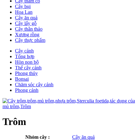
Cây thảm cỏ
Cây bụi
Hoa Lan
Cây ăn quả
Cây lấy gỗ
Cây thân thảo
Xương rồng
Cây thực phẩm
Cây cảnh
Tổng hợp
Hòn non bộ
Thế cây cảnh
Phong thủy
Bonsai
Chăm sóc cây cảnh
Phong cảnh
Trôm
Nhóm cây :
Cây ăn quả