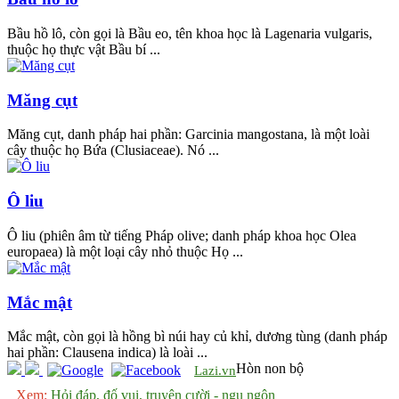
Bầu hồ lô, còn gọi là Bầu eo, tên khoa học là Lagenaria vulgaris,
thuộc họ thực vật Bầu bí ...
Măng cụt
Măng cụt, danh pháp hai phần: Garcinia mangostana, là một loài
cây thuộc họ Bứa (Clusiaceae). Nó ...
Ô liu
Ô liu (phiên âm từ tiếng Pháp olive; danh pháp khoa học Olea
europaea) là một loại cây nhỏ thuộc Họ ...
Mắc mật
Mắc mật, còn gọi là hồng bì núi hay củ khỉ, dương tùng (danh pháp
hai phần: Clausena indica) là loài ...
Hòn non bộ
Lazi.vn
Xem:
Hỏi đáp, đố vui, truyện cười - ngụ ngôn