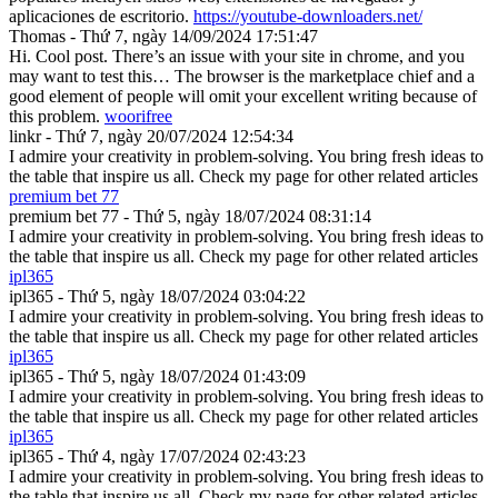
aplicaciones de escritorio.
https://youtube-downloaders.net/
Thomas - Thứ 7, ngày 14/09/2024 17:51:47
Hi. Cool post. There’s an issue with your site in chrome, and you
may want to test this… The browser is the marketplace chief and a
good element of people will omit your excellent writing because of
this problem.
woorifree
linkr - Thứ 7, ngày 20/07/2024 12:54:34
I admire your creativity in problem-solving. You bring fresh ideas to
the table that inspire us all. Check my page for other related articles
premium bet 77
premium bet 77 - Thứ 5, ngày 18/07/2024 08:31:14
I admire your creativity in problem-solving. You bring fresh ideas to
the table that inspire us all. Check my page for other related articles
ipl365
ipl365 - Thứ 5, ngày 18/07/2024 03:04:22
I admire your creativity in problem-solving. You bring fresh ideas to
the table that inspire us all. Check my page for other related articles
ipl365
ipl365 - Thứ 5, ngày 18/07/2024 01:43:09
I admire your creativity in problem-solving. You bring fresh ideas to
the table that inspire us all. Check my page for other related articles
ipl365
ipl365 - Thứ 4, ngày 17/07/2024 02:43:23
I admire your creativity in problem-solving. You bring fresh ideas to
the table that inspire us all. Check my page for other related articles