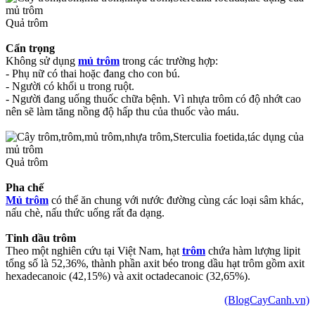
Quả trôm
Cẩn trọng
Không sử dụng
mủ trôm
trong các trường hợp:
- Phụ nữ có thai hoặc đang cho con bú.
- Người có khối u trong ruột.
- Người đang uống thuốc chữa bệnh. Vì nhựa trôm có độ nhớt cao
nên sẽ làm tăng nồng độ hấp thu của thuốc vào máu.
Quả trôm
Pha chế
Mủ trôm
có thể ăn chung với nước đường cùng các loại sâm khác,
nấu chè, nấu thức uống rất đa dạng.
Tinh dầu trôm
Theo một nghiên cứu tại Việt Nam, hạt
trôm
chứa hàm lượng lipit
tổng số là 52,36%, thành phần axit béo trong dầu hạt trôm gồm axit
hexadecanoic (42,15%) và axit octadecanoic (32,65%).
(BlogCayCanh.vn)