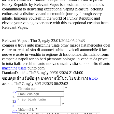
Funky Republic by Relevant Vapes is a testament to the brand's
commitment to delivering exceptional vaping pleasure, offering
enthusiasts a distinctive and memorable journey through every
inhale. Immerse yourself in the world of Funky Republic and
elevate your vaping experience with this exceptional creation from
Relevant Vapes.
Relevant Vapes - Thứ 3, ngày 23/01/2024 05:29:43
compra o trova auto macchine usate bmw mazda fiat mercedes opel
e altre marchi sul sito di annunci subito.it veicoli automobile 0 km
nuove e usate in vendita in regione di lazio lombardia milano roma
campania napoli torino bari piemonte bologna in vendita da privati
in tutta italia cerchi un auto nuova o usata visita subito il sito di auto
macchine usate
punto com
DamianDaniel - Thứ 3, ngày 09/01/2024 21:34:00
ขอบคุณสำหรับข้อมูล บทความนี้มีประโยชน์มาก!
tstoto
aeera - Thứ 7, ngày 30/12/2023 06:22:02
*
<<
<
1
2
*
>
*
>>