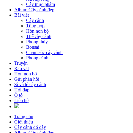
Cây thực phẩm
Album Cây cảnh đẹp
Bài viết
Cây cảnh
Tổng hợp
Hòn non bộ
Thế cây cảnh
Phong thủy
Bonsai
Chăm sóc cây cảnh
Phong cảnh
Truyện
Rao vặt
Hòn non bộ
Gửi phản hồi
Sỉ và lẻ cây cảnh
Hỏi đáp
Ô tô
Liên hệ
Trang chủ
Giới thiệu
Cây cảnh đó đây
Album Cây cảnh đẹp