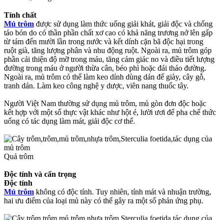
Tính chất
Mủ trôm
được sử dụng làm thức uống giải khát, giải độc và chống
táo bón do có thần phần chất xơ cao có khả năng trương nở lên gấp
từ tám đến mười lần trong nước và kết dính cặn bã độc hại trong
ruột già, tăng lượng phân và nhu động ruột. Ngoài ra, mủ trôm góp
phần cải thiện độ mỡ trong máu, tăng cảm giác no và điều tiết lượng
đường trong máu ở người thừa cân, béo phì hoặc đái tháo đường.
Ngoài ra, mủ trôm có thể làm keo dính dùng dán đế giày, cây gỗ,
tranh dán. Làm keo công nghệ y dược, viên nang thuốc tây.
Người Việt Nam thường sử dụng mủ trôm, mủ gòn đơn độc hoặc
kết hợp với một số thực vật khác như hột é, lười ươi để pha chế thức
uống có tác dụng làm mát, giải độc cơ thể.
Quả trôm
Độc tính và cẩn trọng
Độc tính
Mủ trôm
không có độc tính. Tuy nhiên, tính mát và nhuận trường,
hai ưu điểm của loại mủ này có thể gây ra một số phản ứng phụ.