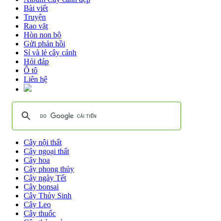
Bài viết
Truyện
Rao vặt
Hòn non bộ
Gửi phản hồi
Sỉ và lẻ cây cảnh
Hỏi đáp
Ô tô
Liên hệ
Cây nội thất
Cây ngoại thất
Cây hoa
Cây phong thủy
Cây ngày Tết
Cây bonsai
Cây Thủy Sinh
Cây Leo
Cây thuốc