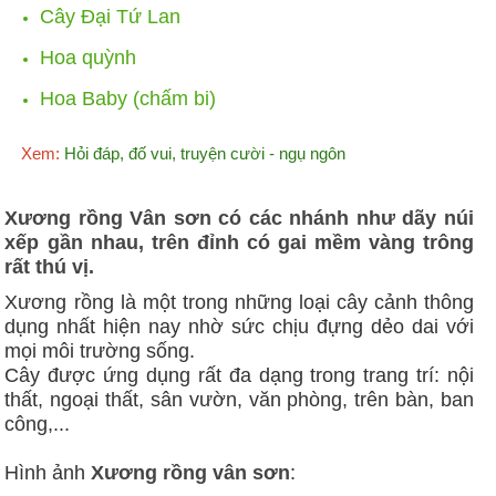
Cây Đại Tứ Lan
Hoa quỳnh
Hoa Baby (chấm bi)
Xem:
Hỏi đáp, đố vui, truyện cười - ngụ ngôn
Xương rồng Vân sơn có các nhánh như dãy núi
xếp gần nhau, trên đỉnh có gai mềm vàng trông
rất thú vị.
Xương rồng là một trong những loại cây cảnh thông
dụng nhất hiện nay nhờ sức chịu đựng dẻo dai với
mọi môi trường sống.
Cây được ứng dụng rất đa dạng trong trang trí: nội
thất, ngoại thất, sân vườn, văn phòng, trên bàn, ban
công,...
Hình ảnh
Xương rồng vân sơn
: