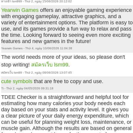
ทางเข้า lsm999 - Thứ 2, ngày 15/06/2026 20:12:02
Yearwin Games
offers an enjoyable gaming experience
with engaging gameplay, attractive graphics, and a
variety of entertainment options. The platform is easy to
use, and its games provide a fun way to relax and pass
the time. Looking forward to seeing even more exciting
features and new games in the future!
Yearwin Games - Thứ 4, ngày 10/06/2026 11:04:38
The world needs more of your ideas, so please don't
stop writing!
สมัครเว็บ lsm99
.
สมัครเว็บ lsm99 - Thứ 2, ngày 08/06/2026 13:07:45
cute symbols
that are free to copy and use.
Ti - Thứ 2, ngày 04/05/2026 09:31:18
TDEE Checker is a straightforward and helpful tool for
estimating how many calories your body needs each
day based on your stats and activity level. It gives you
a clear picture of your daily energy expenditure, which
can be useful for planning weight loss, maintenance, or
muscle gain. Although the results are based on general