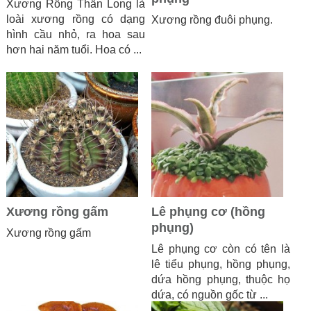
Xương Rồng Thần Long là
loài xương rồng có dạng
Xương rồng đuôi phụng.
hình cầu nhỏ, ra hoa sau
hơn hai năm tuổi. Hoa có ...
Xương rồng gấm
Lê phụng cơ (hồng
phụng)
Xương rồng gấm
Lê phụng cơ còn có tên là
lê tiểu phụng, hồng phụng,
dứa hồng phụng, thuộc họ
dứa, có nguồn gốc từ ...