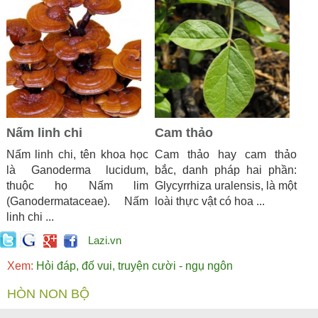
Nấm linh chi
Cam thảo
Nấm linh chi, tên khoa học
Cam thảo hay cam thảo
là Ganoderma lucidum,
bắc, danh pháp hai phần:
thuộc họ Nấm lim
Glycyrrhiza uralensis, là một
(Ganodermataceae). Nấm
loài thực vật có hoa ...
linh chi ...
Lazi.vn
Xem:
Hỏi đáp, đố vui, truyện cười - ngụ ngôn
HÒN NON BỘ