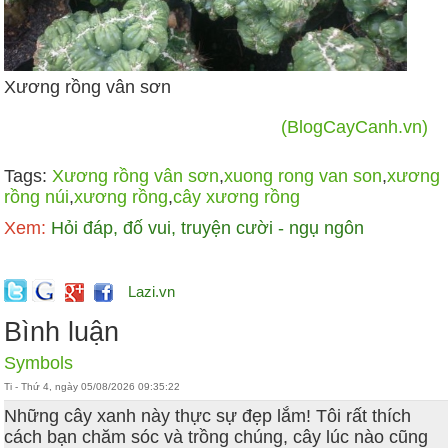
Xương rồng vân sơn
(BlogCayCanh.vn)
Tags:
Xương rồng vân sơn
,
xuong rong van son
,
xương
rồng núi
,
xương rồng
,
cây xương rồng
Xem:
Hỏi đáp, đố vui, truyện cười - ngụ ngôn
Lazi.vn
Bình luận
Symbols
Ti - Thứ 4, ngày 05/08/2026 09:35:22
Những cây xanh này thực sự đẹp lắm! Tôi rất thích
cách bạn chăm sóc và trồng chúng, cây lúc nào cũng