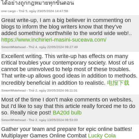
ได้อย่างถูกกฎหมายทุกขั้นตอน
one cargo - Thứ 5, ngày 23/05/2024 14:47:58
Great write-up, I am a big believer in commenting on
blogs to inform the blog writers know that they’ve
added something worthwhile to the world wide web!..
https://www.inchirieri-masini-suceava.com/
SimonWhitehead - Thứ 4, ngày 22/05/2024 09:27:49
Excellent writing. This write-up has effects on many
critical troubles your contemporary society. Most of us
cannot be uninvolved to help most of these troubles.
That write-up allows good ideas in addition to methods.
Incredibly beneficial in addition to realistic.
电报下载
SimonWhitehead - Thứ 2, ngày 20/05/2024 06:11:31
Most of the time I don’t make comments on websites,
but I'd like to say that this article really forced me to do
so. Really nice post!
BA20d bulb
SimonWhitehead - Thứ 2, ngày 13/05/2024 08:53:00
Gather your team and prepare for epic online battles!
Multiplayer Games Online Combat
Lucky Cola