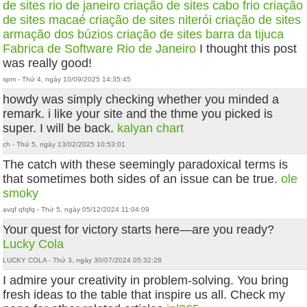
de sites rio de janeiro
criação de sites cabo frio
criação
de sites macaé
criação de sites niterói
criação de sites
armação dos búzios
criação de sites barra da tijuca
Fabrica de Software Rio de Janeiro
I thought this post
was really good!
spm - Thứ 4, ngày 10/09/2025 14:35:45
howdy was simply checking whether you minded a
remark. i like your site and the thme you picked is
super. I will be back.
kalyan chart
ch - Thứ 5, ngày 13/02/2025 10:53:01
The catch with these seemingly paradoxical terms is
that sometimes both sides of an issue can be true.
ole
smoky
avqf qfqfq - Thứ 5, ngày 05/12/2024 11:04:09
Your quest for victory starts here—are you ready?
Lucky Cola
LUCKY COLA - Thứ 3, ngày 30/07/2024 05:32:28
I admire your creativity in problem-solving. You bring
fresh ideas to the table that inspire us all. Check my