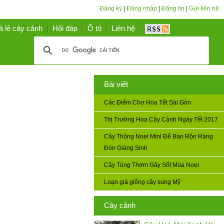
Đăng ký
|
Đăng nhập
|
Đăng tin
|
Gửi liên hệ
à lẻ cây cảnh
Hỏi đáp
Ô tô
Liên hệ
Bài viết
Các Điểm Chợ Hoa Tết Sài Gòn
Thị Trường Hoa Cây Cảnh Ngày Tết 2017
Cây Thông Noel Mini Để Bàn Rộn Ràng
Đón Giáng Sinh
Cây Tùng Thơm Gây Sốt Mùa Noel
Loạn giá giống cây sung Mỹ
Cây cảnh