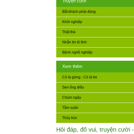
Truyện cười
Bắt khách phải đúng
Khởi nghiệp
Thật thà
Nhắn tin tỏ tình
Bệnh nghề nghiệp
Xem thêm
Cỏ lá gừng - Cỏ lá tre
Sen ống điếu
Chùm ngây
Tầm xuân
Thủy trúc
Hỏi đáp, đố vui, truyện cười -