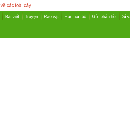
 về các loài cây
Bài viết
Truyện
Rao vặt
Hòn non bộ
Gửi phản hồi
Sỉ v