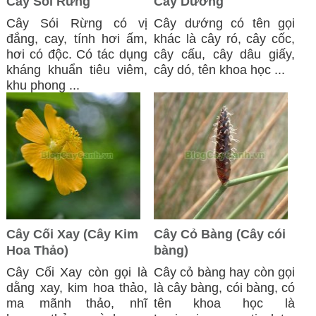
Cây Sói Rừng
Cây Dướng
Cây Sói Rừng có vị
Cây dướng có tên gọi
đắng, cay, tính hơi ấm,
khác là cây ró, cây cốc,
hơi có độc. Có tác dụng
cây cấu, cây dâu giấy,
kháng khuẩn tiêu viêm,
cây dó, tên khoa học ...
khu phong ...
Cây Cối Xay (Cây Kim
Cây Cỏ Bàng (Cây cói
Hoa Thảo)
bàng)
Cây Cối Xay còn gọi là
Cây cỏ bàng hay còn gọi
dằng xay, kim hoa thảo,
là cây bàng, cói bàng, có
ma mãnh thảo, nhĩ
tên khoa học là