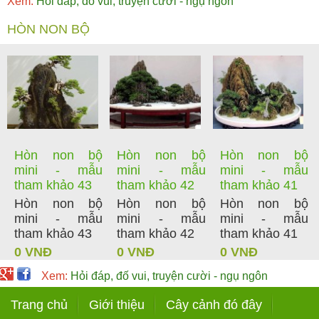
Xem:
Hỏi đáp, đố vui, truyện cười - ngụ ngôn
HÒN NON BỘ
Hòn non bộ
Hòn non bộ
Hòn non bộ
mini - mẫu
mini - mẫu
mini - mẫu
tham khảo 43
tham khảo 42
tham khảo 41
Hòn non bộ
Hòn non bộ
Hòn non bộ
mini - mẫu
mini - mẫu
mini - mẫu
tham khảo 43
tham khảo 42
tham khảo 41
0 VNĐ
0 VNĐ
0 VNĐ
Xem:
Hỏi đáp, đố vui, truyện cười - ngụ ngôn
Trang chủ
Giới thiệu
Cây cảnh đó đây