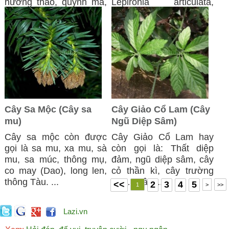
hương thảo, quỳnh ma,
Lepironia articulata,
co to ép ...
thuộc chi ...
Cây Sa Mộc (Cây sa
Cây Giảo Cổ Lam (Cây
mu)
Ngũ Diệp Sâm)
Cây sa mộc còn được
Cây Giảo Cổ Lam hay
gọi là sa mu, xa mu, sà
còn gọi là: Thất diệp
mu, sa múc, thông mụ,
đảm, ngũ diệp sâm, cây
co may (Dao), long len,
cỏ thần kì, cây trường
thông Tàu. ...
thọ… Cây ...
<<
2
3
4
5
1
>
>>
Lazi.vn