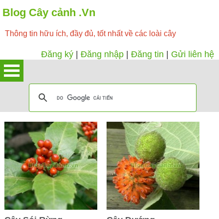
Blog Cây cảnh .Vn
Thông tin hữu ích, đầy đủ, tốt nhất về các loài cây
Đăng ký
|
Đăng nhập
|
Đăng tin
|
Gửi liên hệ