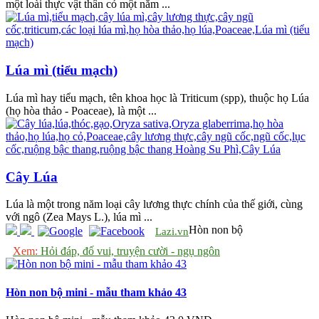
một loài thực vật thân cỏ một năm ...
Lúa mì (tiểu mạch)
Lúa mì hay tiểu mạch, tên khoa học là Triticum (spp), thuộc họ Lúa
(họ hòa thảo - Poaceae), là một ...
Cây Lúa
Lúa là một trong năm loại cây lương thực chính của thế giới, cùng
với ngô (Zea Mays L.), lúa mì ...
Hòn non bộ
Lazi.vn
Xem:
Hỏi đáp, đố vui, truyện cười - ngụ ngôn
Hòn non bộ mini - mẫu tham khảo 43