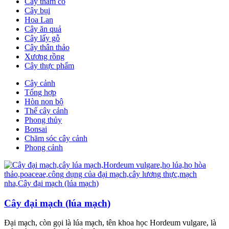
Cây thảm cỏ
Cây bụi
Hoa Lan
Cây ăn quả
Cây lấy gỗ
Cây thân thảo
Xương rồng
Cây thực phẩm
Cây cảnh
Tổng hợp
Hòn non bộ
Thế cây cảnh
Phong thủy
Bonsai
Chăm sóc cây cảnh
Phong cảnh
Cây đại mạch (lúa mạch)
Đại mạch, còn gọi là lúa mạch, tên khoa học Hordeum vulgare, là