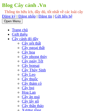
Blog Cây cảnh .Vn
Thông tin hữu ích, đầy đủ, tốt nhất về các loài cây
Đăng ký
|
Đăng nhập
|
Đăng tin
|
Gửi liên hệ
Open Menu
Trang chủ
Giới thiệu
Cây cảnh đó đây
Cây nội thất
Cây ngoại thất
Cây hoa
Cây phong thủy
Cây ngày Tết
Cây bonsai
Cây Thủy Sinh
Cây Leo
Cây thuốc
Cây thảm cỏ
Cây bụi
Hoa Lan
Cây ăn quả
Cây lấy gỗ
Cây thân thảo
Xương rồng