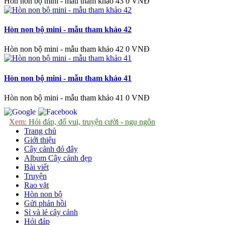
Hòn non bộ mini - mẫu tham khảo 43
0 VNĐ
Hòn non bộ mini - mẫu tham khảo 42
Hòn non bộ mini - mẫu tham khảo 42
0 VNĐ
Hòn non bộ mini - mẫu tham khảo 41
Hòn non bộ mini - mẫu tham khảo 41
0 VNĐ
Xem:
Hỏi đáp, đố vui, truyện cười - ngụ ngôn
Trang chủ
Giới thiệu
Cây cảnh đó đây
Album Cây cảnh đẹp
Bài viết
Truyện
Rao vặt
Hòn non bộ
Gửi phản hồi
Sỉ và lẻ cây cảnh
Hỏi đáp