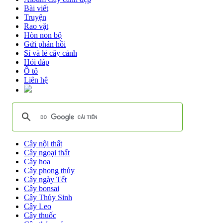
Bài viết
Truyện
Rao vặt
Hòn non bộ
Gửi phản hồi
Sỉ và lẻ cây cảnh
Hỏi đáp
Ô tô
Liên hệ
Cây nội thất
Cây ngoại thất
Cây hoa
Cây phong thủy
Cây ngày Tết
Cây bonsai
Cây Thủy Sinh
Cây Leo
Cây thuốc