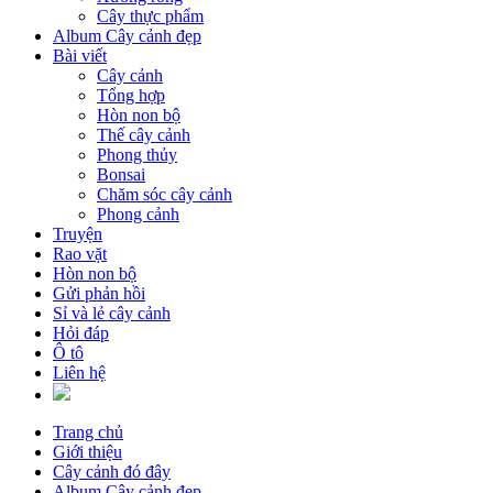
Cây thực phẩm
Album Cây cảnh đẹp
Bài viết
Cây cảnh
Tổng hợp
Hòn non bộ
Thế cây cảnh
Phong thủy
Bonsai
Chăm sóc cây cảnh
Phong cảnh
Truyện
Rao vặt
Hòn non bộ
Gửi phản hồi
Sỉ và lẻ cây cảnh
Hỏi đáp
Ô tô
Liên hệ
Trang chủ
Giới thiệu
Cây cảnh đó đây
Album Cây cảnh đẹp