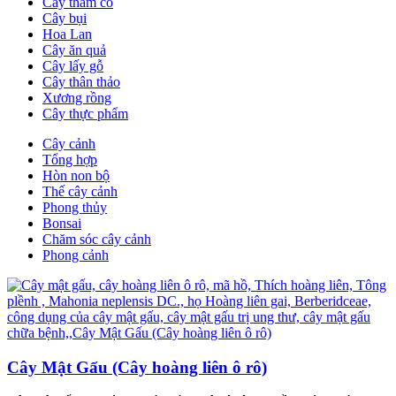
Cây thảm cỏ
Cây bụi
Hoa Lan
Cây ăn quả
Cây lấy gỗ
Cây thân thảo
Xương rồng
Cây thực phẩm
Cây cảnh
Tổng hợp
Hòn non bộ
Thế cây cảnh
Phong thủy
Bonsai
Chăm sóc cây cảnh
Phong cảnh
Cây Mật Gấu (Cây hoàng liên ô rô)