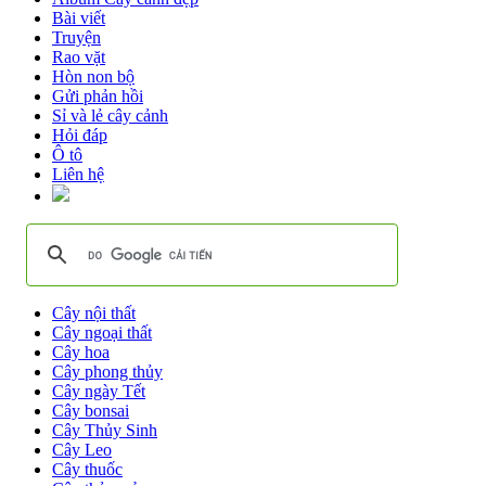
Bài viết
Truyện
Rao vặt
Hòn non bộ
Gửi phản hồi
Sỉ và lẻ cây cảnh
Hỏi đáp
Ô tô
Liên hệ
Cây nội thất
Cây ngoại thất
Cây hoa
Cây phong thủy
Cây ngày Tết
Cây bonsai
Cây Thủy Sinh
Cây Leo
Cây thuốc