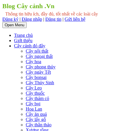
Blog Cây cảnh .Vn
Thông tin hữu ích, đầy đủ, tốt nhất về các loài cây
Đăng ký
|
Đăng nhập
|
Đăng tin
|
Gửi liên hệ
Open Menu
Trang chủ
Giới thiệu
Cây cảnh đó đây
Cây nội thất
Cây ngoại thất
Cây hoa
Cây phong thủy
Cây ngày Tết
Cây bonsai
Cây Thủy Sinh
Cây Leo
Cây thuốc
Cây thảm cỏ
Cây bụi
Hoa Lan
Cây ăn quả
Cây lấy gỗ
Cây thân thảo
Xương rồng