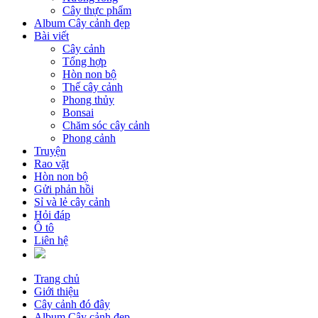
Cây thực phẩm
Album Cây cảnh đẹp
Bài viết
Cây cảnh
Tổng hợp
Hòn non bộ
Thế cây cảnh
Phong thủy
Bonsai
Chăm sóc cây cảnh
Phong cảnh
Truyện
Rao vặt
Hòn non bộ
Gửi phản hồi
Sỉ và lẻ cây cảnh
Hỏi đáp
Ô tô
Liên hệ
Trang chủ
Giới thiệu
Cây cảnh đó đây
Album Cây cảnh đẹp