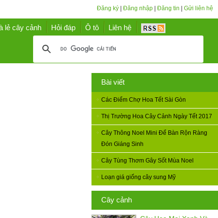
Đăng ký
|
Đăng nhập
|
Đăng tin
|
Gửi liên hệ
à lẻ cây cảnh
Hỏi đáp
Ô tô
Liên hệ
Bài viết
Các Điểm Chợ Hoa Tết Sài Gòn
Thị Trường Hoa Cây Cảnh Ngày Tết 2017
Cây Thông Noel Mini Để Bàn Rộn Ràng
Đón Giáng Sinh
Cây Tùng Thơm Gây Sốt Mùa Noel
Loạn giá giống cây sung Mỹ
Cây cảnh