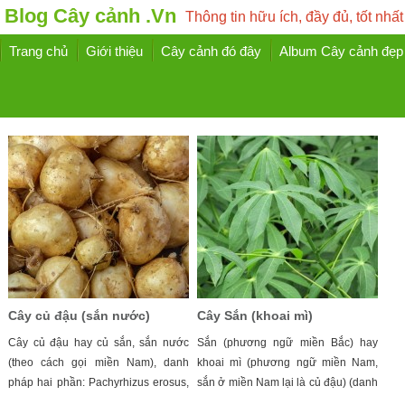
Blog Cây cảnh .Vn
Thông tin hữu ích, đầy đủ, tốt nhất
Trang chủ
Giới thiệu
Cây cảnh đó đây
Album Cây cảnh đẹp
Cây củ đậu (sắn nước)
Cây Sắn (khoai mì)
Cây củ đậu hay củ sắn, sắn nước
Sắn (phương ngữ miền Bắc) hay
(theo cách gọi miền Nam), danh
khoai mì (phương ngữ miền Nam,
pháp hai phần: Pachyrhizus erosus,
sắn ở miền Nam lại là củ đậu) (danh
...
...