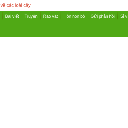
 về các loài cây
Bài viết
Truyện
Rao vặt
Hòn non bộ
Gửi phản hồi
Sỉ v