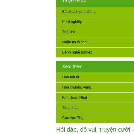
Truyện cười
Bắt khách phải đúng
Khởi nghiệp
Thật thà
Nhắn tin tỏ tình
Bệnh nghề nghiệp
Xem thêm
Hoa bất tử
Hoa chuông vàng
Kim Ngân Nhật
Tùng tháp
Cúc Vạn Thọ
Hỏi đáp, đố vui, truyện cười -