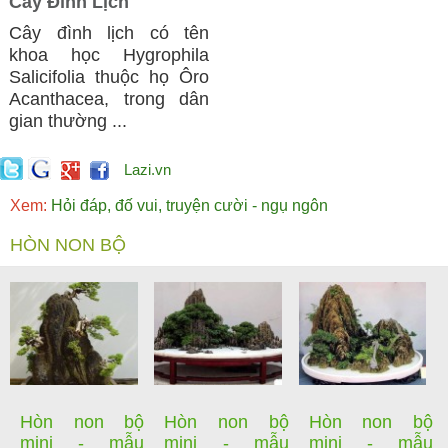
Cây Đình Lịch
Cây đình lịch có tên
khoa học Hygrophila
Salicifolia thuộc họ Ôro
Acanthacea, trong dân
gian thường ...
Lazi.vn
Xem:
Hỏi đáp, đố vui, truyện cười - ngụ ngôn
HÒN NON BỘ
Hòn non bộ
Hòn non bộ
Hòn non bộ
mini - mẫu
mini - mẫu
mini - mẫu