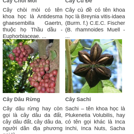
Cây Chòi Moi
Cây Cù Đề
​Cây chòi mòi có tên
Cây cù đề có tên khoa
khoa học là Antidesma
học là Breynia vitis-idaea
ghaesembilla Gaertn,
(Burm. f.) C.E.C. Fischer
thuộc họ Thầu dầu -
(B. rhamnoides Muell -
Euphorbiaceae. ...
...
Cây Dâu Rừng
Cây Sachi
Cây dâu rừng hay còn
Sachi – tên khoa học là
gọi là cây dâu da đất,
Plukenetia Volubilis, hay
cây dâu đất, cây dâu da,
có tên gọi khác là Inca
người dân địa phương
Inchi, Inca Nuts, Sacha