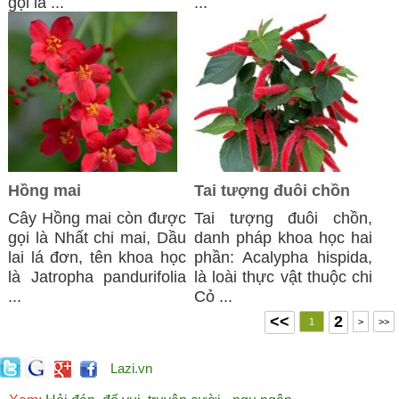
gọi là ...
...
Hồng mai
Tai tượng đuôi chồn
Cây Hồng mai còn được
Tai tượng đuôi chồn,
gọi là Nhất chi mai, Dầu
danh pháp khoa học hai
lai lá đơn, tên khoa học
phần: Acalypha hispida,
là Jatropha pandurifolia
là loài thực vật thuộc chi
...
Cỏ ...
<<
2
1
>
>>
Lazi.vn