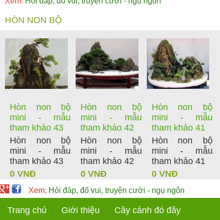
Xem:
Hỏi đáp, đố vui, truyện cười - ngụ ngôn
HÒN NON BỘ
Hòn non bộ
Hòn non bộ
Hòn non bộ
mini - mẫu
mini - mẫu
mini - mẫu
tham khảo 43
tham khảo 42
tham khảo 41
Hòn non bộ
Hòn non bộ
Hòn non bộ
mini - mẫu
mini - mẫu
mini - mẫu
tham khảo 43
tham khảo 42
tham khảo 41
0 VNĐ
0 VNĐ
0 VNĐ
Xem:
Hỏi đáp, đố vui, truyện cười - ngụ ngôn
Trang chủ
Giới thiệu
Cây cảnh đó đây