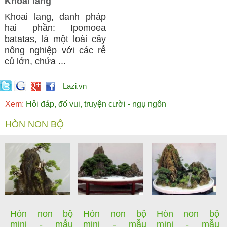
Khoai lang
Khoai lang, danh pháp
hai phần: Ipomoea
batatas, là một loài cây
nông nghiệp với các rễ
củ lớn, chứa ...
Lazi.vn
Xem:
Hỏi đáp, đố vui, truyện cười - ngụ ngôn
HÒN NON BỘ
Hòn non bộ
Hòn non bộ
Hòn non bộ
mini - mẫu
mini - mẫu
mini - mẫu