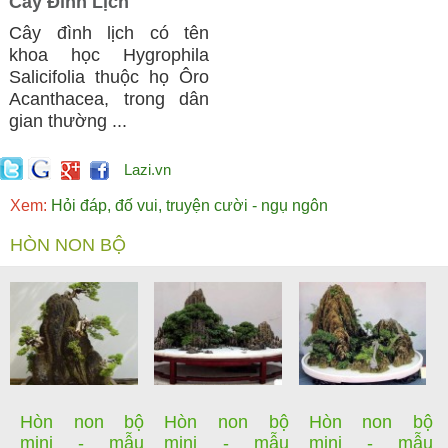
Cây Đình Lịch
Cây đình lịch có tên
khoa học Hygrophila
Salicifolia thuộc họ Ôro
Acanthacea, trong dân
gian thường ...
Lazi.vn
Xem:
Hỏi đáp, đố vui, truyện cười - ngụ ngôn
HÒN NON BỘ
Hòn non bộ
Hòn non bộ
Hòn non bộ
mini - mẫu
mini - mẫu
mini - mẫu