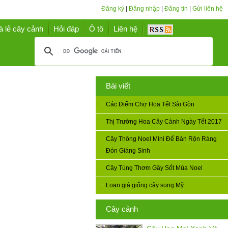
Đăng ký
|
Đăng nhập
|
Đăng tin
|
Gửi liên hệ
à lẻ cây cảnh
Hỏi đáp
Ô tô
Liên hệ
Bài viết
Các Điểm Chợ Hoa Tết Sài Gòn
Thị Trường Hoa Cây Cảnh Ngày Tết 2017
Cây Thông Noel Mini Để Bàn Rộn Ràng
Đón Giáng Sinh
Cây Tùng Thơm Gây Sốt Mùa Noel
Loạn giá giống cây sung Mỹ
Cây cảnh