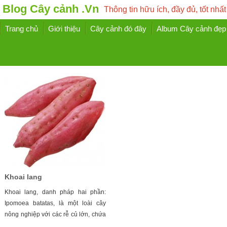
Blog Cây cảnh .Vn
Thông tin hữu ích, đầy đủ, tốt nhất
Trang chủ
Giới thiệu
Cây cảnh đó đây
Album Cây cảnh đẹp
Khoai lang
Khoai lang, danh pháp hai phần:
Ipomoea batatas, là một loài cây
nông nghiệp với các rễ củ lớn, chứa
...