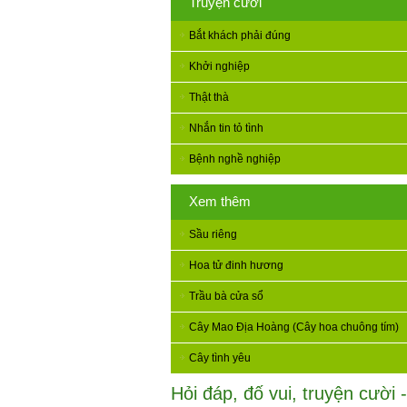
Truyện cười
Bắt khách phải đúng
Khởi nghiệp
Thật thà
Nhắn tin tỏ tình
Bệnh nghề nghiệp
Xem thêm
Sầu riêng
Hoa tử đinh hương
Trầu bà cửa sổ
Cây Mao Địa Hoàng (Cây hoa chuông tím)
Cây tình yêu
Hỏi đáp, đố vui, truyện cười -