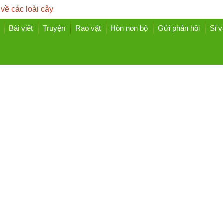
 về các loài cây
Bài viết
Truyện
Rao vặt
Hòn non bộ
Gửi phản hồi
Sỉ v