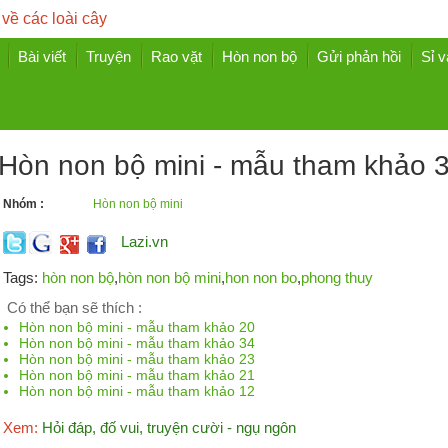
 về các loài cây
Bài viết
Truyện
Rao vặt
Hòn non bộ
Gửi phản hồi
Sỉ v
Hòn non bộ mini - mẫu tham khảo 
Nhóm :
Hòn non bộ mini
Lazi.vn
Tags:
hòn non bộ
,
hòn non bộ mini
,
hon non bo
,
phong thuy
Có thể bạn sẽ thích :
Hòn non bộ mini - mẫu tham khảo 20
Hòn non bộ mini - mẫu tham khảo 34
Hòn non bộ mini - mẫu tham khảo 23
Hòn non bộ mini - mẫu tham khảo 21
Hòn non bộ mini - mẫu tham khảo 12
Xem:
Hỏi đáp, đố vui, truyện cười - ngụ ngôn