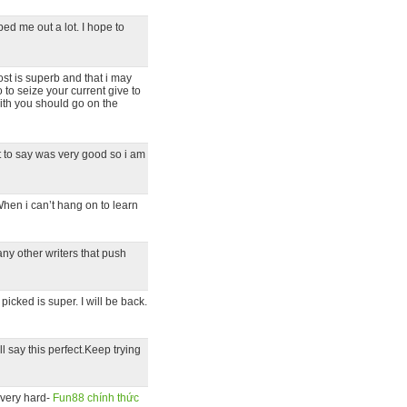
elped me out a lot. I hope to
ost is superb and that i may
 to seize your current give to
ith you should go on the
ant to say was very good so i am
hen i can’t hang on to learn
ny other writers that push
icked is super. I will be back.
l say this perfect.Keep trying
 very hard-
Fun88 chính thức