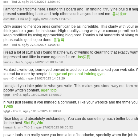
soe - Thứ 2, ngày 03/03/2025 12:04:49
i am for the first time here. I found this board and I in finding It truly helpful & it h
present something back and help others such as you helped me.
홍대호빠
dsfdsfds - Chủ nhật, ngày 02/03/2025 11:37:23
Only aspire to mention ones content can be as incredible. This clarity with your p
think you’re a guru for this issue. High-quality along with your concur permit me to
keep modified by using approaching blog post. Thanks a lot hundreds of along w
pleasurable get the job done.
롤경작
soe - Thứ 5, ngày 27/02/2025 14:45:48
i read a lot of stuff and i found that the way of writing to clearifing that exactly w
impressed and ilike to come again in future..
Ins买赞
fariha - Thứ 5, ngày 27/02/2025 09:42:28
Fantastic write-up, journeyed onward in addition to book-marked your web site. W
to read far more by people.
Longwood personal training gym
soe - Chủ nhật, ngày 23/02/2025 14:53:29
I am glad you take pride in what you write. This makes you stand way out from ma
poorly written content.
agen toto
fgfgf - Thứ 3, ngày 18/02/2025 13:05:10
hi was just seeing if you minded a comment. i like your website and the thme you p
TW88
fgfgf - Thứ 3, ngày 18/02/2025 13:00:41
Nice blog and absolutely outstanding. You can do something much better but i stil
for the best.
Slot BigWin
hunain khan - Thứ 2, ngày 17/02/2025 08:05:52
power tools can really save you from a lot of headache, specially when the job is