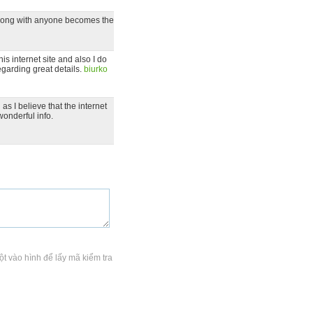
 along with anyone becomes the
is internet site and also I do
egarding great details.
biurko
as I believe that the internet
wonderful info.
ột vào hình để lấy mã kiểm tra