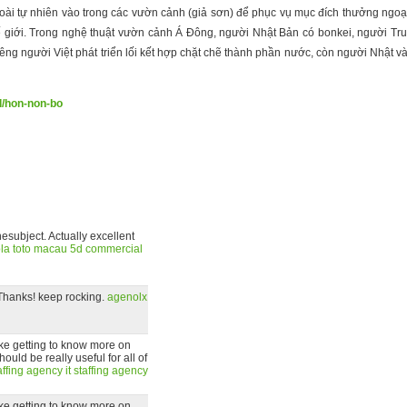
goài tự nhiên vào trong các vườn cảnh (giả sơn) để phục vụ mục đích thưởng ngoạ
hế giới. Trong nghệ thuật vườn cảnh Á Đông, người Nhật Bản có bonkei, người Tru
 người Việt phát triển lối kết hợp chặt chẽ thành phần nước, còn người Nhật và 
/d/hon-non-bo
subject. Actually excellent
la
toto macau 5d
commercial
e. Thanks! keep rocking.
agenolx
like getting to know more on
ould be really useful for all of
taffing agency
it staffing agency
like getting to know more on