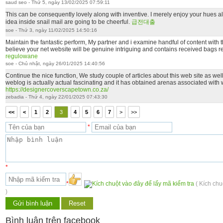
saud seo - Thứ 5, ngày 13/02/2025 07:59:11
This can be consequently lovely along with inventive. I merely enjoy your hues
idea inside snail mail are going to be cheerful.
급전대출
soe - Thứ 3, ngày 11/02/2025 14:50:16
Maintain the fantastic perform, My partner and i examine handful of content with th
believe your net website will be genuine intriguing and contains received bags r
regulowane
soe - Chủ nhật, ngày 26/01/2025 14:40:56
Continue the nice function, We study couple of articles about this web site as well 
weblog is actually actual fascinating and it has obtained arenas associated with 
https://designercoverscapetown.co.za/
zebadia - Thứ 4, ngày 22/01/2025 07:43:30
<<
<
1
2
3
4
5
6
7
>
>>
*
*
*
( Kích chu
)
Bình luận trên facebook