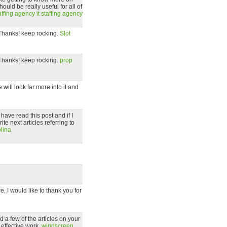
ould be really useful for all of
taffing agency
it staffing agency
e. Thanks! keep rocking.
Slot
e. Thanks! keep rocking.
prop
e will look far more into it and
 have read this post and if I
te next articles referring to
lina
e, I would like to thank you for
 a few of the articles on your
 effective work.
windscreen