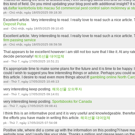
this kind of field. Do you mind updating your blog post with additional insight? It sh
us.
daftar kantorbola
toto macau 5d
commercial pest control
salon mckinney
ai s
pk - Chủ nhật, ngày 18/05/2025 09:18:30
Excellent article. Very interesting to read. I really love to read such a nice articl
Deposit Pulsa
asd - Chủ nhật, ngày 18/05/2025 09:10:45
Excellent article. Very interesting to read. I really love to read such a nice articl
firm passing service
pk - Chủ nhật, ngày 18/05/2025 08:59:58
That appears to be excellent however i am still not too sure that I like it. At any rat
decide personally!
해외선물 대여업체
asd - Thứ 7, ngày 17/05/2025 10:51:21
It’s appropriate time to make some plans for the future and it is time to be happy. I
could I wish to suggest you few interesting things or advice. Perhaps you could wri
this article. I desire to read even more things about it!
gambling online North Caro
asd - Thứ 7, ngày 17/05/2025 10:46:13
very interesting keep posting.
해외선물 모의투자
asd - Thứ 7, ngày 17/05/2025 09:14:01
very interesting keep posting.
Sportsbooks for Canada
as - Thứ 7, ngày 17/05/2025 09:08:41
I think this is an informative post and it is very useful and knowledgeable. therefor
the efforts you have made in writing this article.
해외선물 대여업체
pk - Thứ 7, ngày 17/05/2025 07:54:08
Positive site, where did u come up with the information on this posting?I have read
website now, and I really like your style. Thanks a million and please keep up the