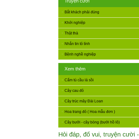
Truyện cười
Bắt khách phải đúng
Khởi nghiệp
Thật thà
Nhắn tin tỏ tình
Bệnh nghề nghiệp
Xem thêm
Cẩm tú cầu lá sồi
Cây cau đỏ
Cây trúc mây Đài Loan
Hoa trang đỏ ( Hoa mẫu đơn )
Cây bưởi - cây bòng (bưởi hồ lô)
Hỏi đáp, đố vui, truyện cười -