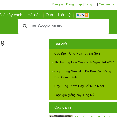
Đăng ký
|
Đăng nhập
|
Đăng tin
|
Gửi liên hệ
à lẻ cây cảnh
Hỏi đáp
Ô tô
Liên hệ
39
Bài viết
Các Điểm Chợ Hoa Tết Sài Gòn
Thị Trường Hoa Cây Cảnh Ngày Tết 2017
Cây Thông Noel Mini Để Bàn Rộn Ràng
Đón Giáng Sinh
Cây Tùng Thơm Gây Sốt Mùa Noel
Loạn giá giống cây sung Mỹ
Cây cảnh