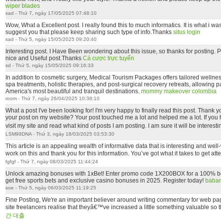
wiper blades
sad - Thứ 7, ngày 17/05/2025 07:48:10
Wow, What a Excellent post. I really found this to much informatics. It is what i was
suggest you that please keep sharing such type of info.Thanks
situs login
sad - Thứ 5, ngày 15/05/2025 09:20:40
Interesting post. I Have Been wondering about this issue, so thanks for posting. Pret
nice and Useful post.Thanks
Cá cược trực tuyến
sd - Thứ 5, ngày 15/05/2025 09:16:33
In addition to cosmetic surgery, Medical Tourism Packages offers tailored wellne
spa treatments, holistic therapies, and post-surgical recovery retreats, allowing p
America's most beautiful and tranquil destinations.
mommy makeover colombia
room - Thứ 7, ngày 26/04/2025 10:38:10
What a post I've been looking for! I'm very happy to finally read this post. Thank y
your post on my website? Your post touched me a lot and helped me a lot. If you
visit my site and read what kind of posts I am posting. I am sure it will be interestin
LSM99DNA - Thứ 3, ngày 18/03/2025 03:53:30
This article is an appealing wealth of informative data that is interesting and wel
work on this and thank you for this information. You’ve got what it takes to get att
fgfgf - Thứ 7, ngày 08/03/2025 11:44:24
Unlock amazing bonuses with 1xBet! Enter promo code 1X200BOX for a 100% b
get free sports bets and exclusive casino bonuses in 2025. Register today!
babar
soe - Thứ 5, ngày 06/03/2025 11:19:25
Fine Posting, We're an important believer around writing commentary for web pag
site freelancers realise that theyâ€™ve increased a little something valuable so 
간 대출