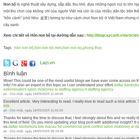
Non bộ
là nghệ thuật xây dựng, sắp đặt, thu nhỏ, đưa những ngọn núi to lớn n
một thú chơi của không chỉ của người Việt mà còn là của nhiều dân tộc trên t
"bồn cảnh" (chữ Nho: 盆景) tương tự như cách chơi Non bộ ở Việt Nam nhưng riêng
cây xanh.
Xem chi tiết về Hòn non bộ tại đường dẫn sau :
http://blogcaycanh.vn/article
Tags :
hòn non bộ
,
hòn non bộ mini
,
hon non bo
,
phong thuy
Lazi.vn
Bình luận
Wow! This could be one of the most useful blogs we have ever come across on the
info! I’m also an expert in this topic so I can understand your effort.
daftar kantorbo
exterminators
salon mckinney
ai staffing agency
it staffing agency
pk - Chủ nhật, ngày 18/05/2025 11:08:00
Excellent article. Very interesting to read. I really love to read such a nice articl
link
pk - Chủ nhật, ngày 18/05/2025 11:02:00
Thanks for taking the time to discuss that, I feel strongly about this and so really 
this kind of field. Do you mind updating your blog post with additional insight? It sh
us.
daftar kantorbola
toto macau 5d
commercial pest control
salon mckinney
ai s
pk - Chủ nhật, ngày 18/05/2025 09:19:08
Thanks for taking the time to discuss that, I feel strongly about this and so really 