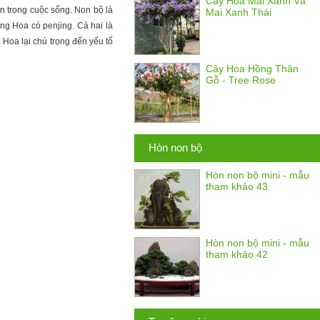
Cây Hoa Mai Xanh Và
n trong cuộc sống. Non bộ là
Mai Xanh Thái
ng Hoa có penjing. Cả hai là
Hoa lại chú trọng đến yếu tố
Cây Hoa Hồng Thân
Gỗ - Tree Rose
Hòn non bộ
Hòn non bộ mini - mẫu
tham khảo 43
Hòn non bộ mini - mẫu
tham khảo 42