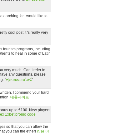
 searching for.I would like to
ty cool post.It 's really very
ss tourism programs, including
atients to heal in some of Latin
ou very much. Can I refer to
 have any questions, please
g. "
ฟุตบอลออนไลน์
"
l-written. I commend your hard
ention.
대출사이트
onus up to €100. New players
ex 1xbet promo code
es so that you can allow the
that you can the ether!
창원 야