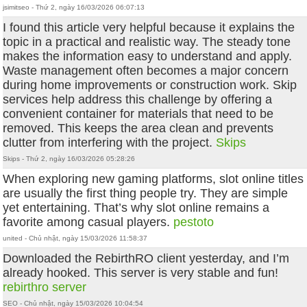
jsimitseo - Thứ 2, ngày 16/03/2026 06:07:13
I found this article very helpful because it explains the
topic in a practical and realistic way. The steady tone
makes the information easy to understand and apply.
Waste management often becomes a major concern
during home improvements or construction work. Skip
services help address this challenge by offering a
convenient container for materials that need to be
removed. This keeps the area clean and prevents
clutter from interfering with the project.
Skips
Skips - Thứ 2, ngày 16/03/2026 05:28:26
When exploring new gaming platforms, slot online titles
are usually the first thing people try. They are simple
yet entertaining. That’s why slot online remains a
favorite among casual players.
pestoto
united - Chủ nhật, ngày 15/03/2026 11:58:37
Downloaded the RebirthRO client yesterday, and I’m
already hooked. This server is very stable and fun!
rebirthro server
SEO - Chủ nhật, ngày 15/03/2026 10:04:54