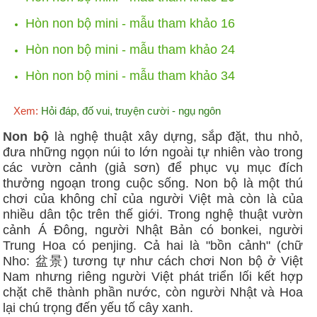
Hòn non bộ mini - mẫu tham khảo 16
Hòn non bộ mini - mẫu tham khảo 24
Hòn non bộ mini - mẫu tham khảo 34
Xem:
Hỏi đáp, đố vui, truyện cười - ngụ ngôn
Non bộ
là nghệ thuật xây dựng, sắp đặt, thu nhỏ,
đưa những ngọn núi to lớn ngoài tự nhiên vào trong
các vườn cảnh (giả sơn) để phục vụ mục đích
thưởng ngoạn trong cuộc sống. Non bộ là một thú
chơi của không chỉ của người Việt mà còn là của
nhiều dân tộc trên thế giới. Trong nghệ thuật vườn
cảnh Á Đông, người Nhật Bản có bonkei, người
Trung Hoa có penjing. Cả hai là "bồn cảnh" (chữ
Nho: 盆景) tương tự như cách chơi Non bộ ở Việt
Nam nhưng riêng người Việt phát triển lối kết hợp
chặt chẽ thành phần nước, còn người Nhật và Hoa
lại chú trọng đến yếu tố cây xanh.