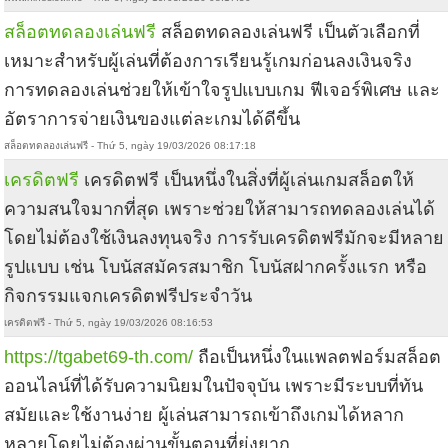
สล็อตทดลองเล่นฟรี
สล็อตทดลองเล่นฟรี เป็นตัวเลือกที่
เหมาะสำหรับผู้เล่นที่ต้องการเรียนรู้เกมก่อนลงเงินจริง
การทดลองเล่นช่วยให้เข้าใจรูปแบบเกม ฟีเจอร์พิเศษ และ
อัตราการจ่ายเงินของแต่ละเกมได้ดีขึ้น
สล็อตทดลองเล่นฟรี - Thứ 5, ngày 19/03/2026 08:17:18
เครดิตฟรี
เครดิตฟรี เป็นหนึ่งในสิ่งที่ผู้เล่นเกมสล็อตให้
ความสนใจมากที่สุด เพราะช่วยให้สามารถทดลองเล่นได้
โดยไม่ต้องใช้เงินลงทุนจริง การรับเครดิตฟรีมักจะมีหลาย
รูปแบบ เช่น โบนัสสมัครสมาชิก โบนัสฝากครั้งแรก หรือ
กิจกรรมแจกเครดิตฟรีประจำวัน
เครดิตฟรี - Thứ 5, ngày 19/03/2026 08:16:53
https://tgabet69-th.com/
ถือเป็นหนึ่งในแพลตฟอร์มสล็อต
ออนไลน์ที่ได้รับความนิยมในปัจจุบัน เพราะมีระบบที่ทัน
สมัยและใช้งานง่าย ผู้เล่นสามารถเข้าถึงเกมได้หลาก
หลายโดยไม่ต้องผ่านขั้นตอนที่ยุ่งยาก