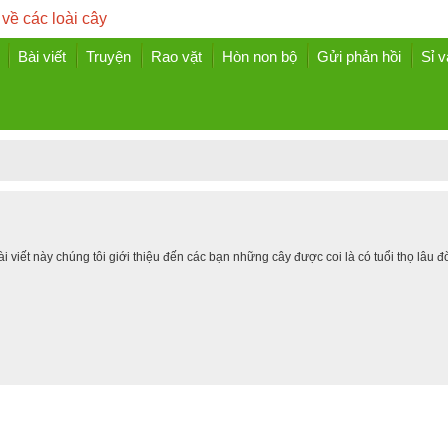
 về các loài cây
Bài viết
Truyện
Rao vặt
Hòn non bộ
Gửi phản hồi
Sỉ v
ài viết này chúng tôi giới thiệu đến các bạn những cây được coi là có tuổi thọ lâu đờ