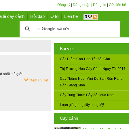
Đăng ký
|
Đăng nhập
|
Đăng tin
|
Gửi liên hệ
à lẻ cây cảnh
Hỏi đáp
Ô tô
Liên hệ
Bài viết
Các Điểm Chợ Hoa Tết Sài Gòn
Thị Trường Hoa Cây Cảnh Ngày Tết 2017
i nhất thế giới.
Cây Thông Noel Mini Để Bàn Rộn Ràng
Xem chi tiết
Đón Giáng Sinh
Cây Tùng Thơm Gây Sốt Mùa Noel
Loạn giá giống cây sung Mỹ
Cây cảnh