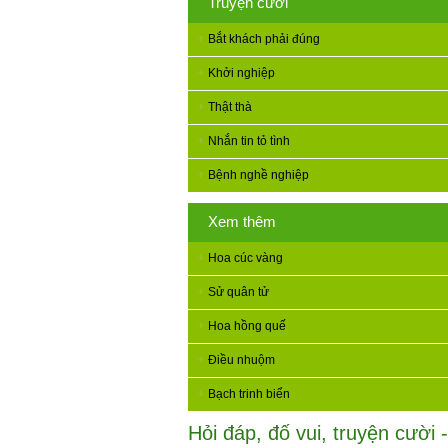
Truyện cười
Bắt khách phải đúng
Khởi nghiệp
Thật thà
Nhắn tin tỏ tình
Bệnh nghề nghiệp
Xem thêm
Hoa cúc vàng
Sử quân tử
Hoa hồng quế
Điều nhuộm
Bạch trinh biển
Hỏi đáp, đố vui, truyện cười -