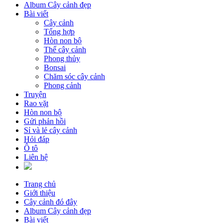
Album Cây cảnh đẹp
Bài viết
Cây cảnh
Tổng hợp
Hòn non bộ
Thế cây cảnh
Phong thủy
Bonsai
Chăm sóc cây cảnh
Phong cảnh
Truyện
Rao vặt
Hòn non bộ
Gửi phản hồi
Sỉ và lẻ cây cảnh
Hỏi đáp
Ô tô
Liên hệ
Trang chủ
Giới thiệu
Cây cảnh đó đây
Album Cây cảnh đẹp
Bài viết