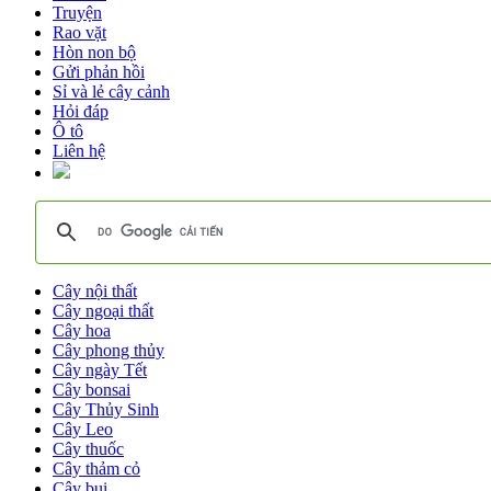
Truyện
Rao vặt
Hòn non bộ
Gửi phản hồi
Sỉ và lẻ cây cảnh
Hỏi đáp
Ô tô
Liên hệ
Cây nội thất
Cây ngoại thất
Cây hoa
Cây phong thủy
Cây ngày Tết
Cây bonsai
Cây Thủy Sinh
Cây Leo
Cây thuốc
Cây thảm cỏ
Cây bụi