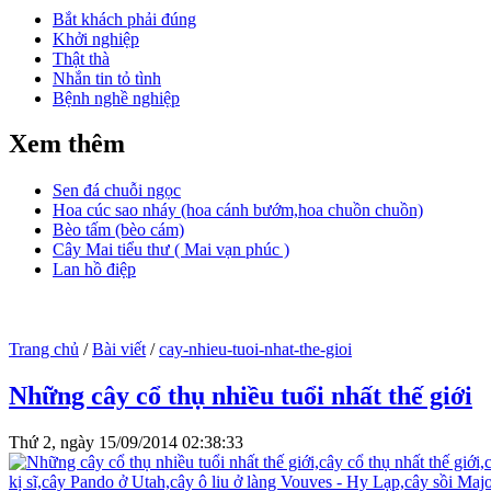
Bắt khách phải đúng
Khởi nghiệp
Thật thà
Nhắn tin tỏ tình
Bệnh nghề nghiệp
Xem thêm
Sen đá chuỗi ngọc
Hoa cúc sao nháy (hoa cánh bướm,hoa chuồn chuồn)
Bèo tấm (bèo cám)
Cây Mai tiểu thư ( Mai vạn phúc )
Lan hồ điệp
Trang chủ
/
Bài viết
/
cay-nhieu-tuoi-nhat-the-gioi
Những cây cổ thụ nhiều tuổi nhất thế giới
Thứ 2, ngày 15/09/2014 02:38:33