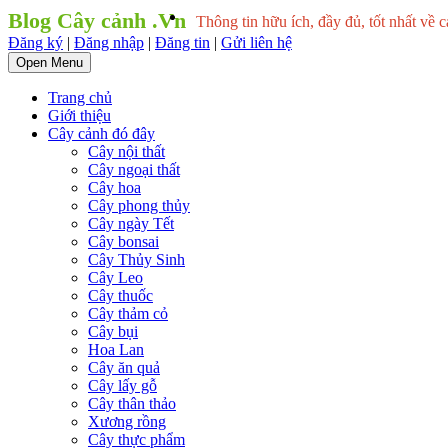
Blog Cây cảnh .Vn
Thông tin hữu ích, đầy đủ, tốt nhất về c
Đăng ký
|
Đăng nhập
|
Đăng tin
|
Gửi liên hệ
Open Menu
Trang chủ
Giới thiệu
Cây cảnh đó đây
Cây nội thất
Cây ngoại thất
Cây hoa
Cây phong thủy
Cây ngày Tết
Cây bonsai
Cây Thủy Sinh
Cây Leo
Cây thuốc
Cây thảm cỏ
Cây bụi
Hoa Lan
Cây ăn quả
Cây lấy gỗ
Cây thân thảo
Xương rồng
Cây thực phẩm