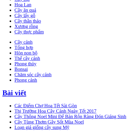
Hoa Lan
Cây ăn quả
Cây lấy gỗ
Cây thân thảo
Xương rồng
Cây thực phẩm
Cây cảnh
Tổng hợp
Hòn non bộ
Thế cây cảnh
Phong thủy
Bonsai
Chăm sóc cây cảnh
Phong cảnh
Bài viết
Các Điểm Chợ Hoa Tết Sài Gòn
Thị Trường Hoa Cây Cảnh Ngày Tết 2017
Cây Thông Noel Mini Để Bàn Rộn Ràng Đón Giáng Sinh
Cây Tùng Thơm Gây Sốt Mùa Noel
Loạn giá giống cây sung Mỹ