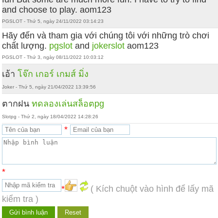
and choose to play. aom123
PGSLOT - Thứ 5, ngày 24/11/2022 03:14:23
Hãy đến và tham gia với chúng tôi với những trò chơi
chất lượng.
pgslot
and
jokerslot
aom123
PGSLOT - Thứ 3, ngày 08/11/2022 10:03:12
เอ้า
โจ๊ก เกอร์ เกมส์ มิ่ง
Joker - Thứ 5, ngày 21/04/2022 13:39:56
ตากฝน
ทดลองเล่นสล็อตpg
Slotpg - Thứ 2, ngày 18/04/2022 14:28:26
*
*
*
( Kích chuột vào hình để lấy mã
kiểm tra )