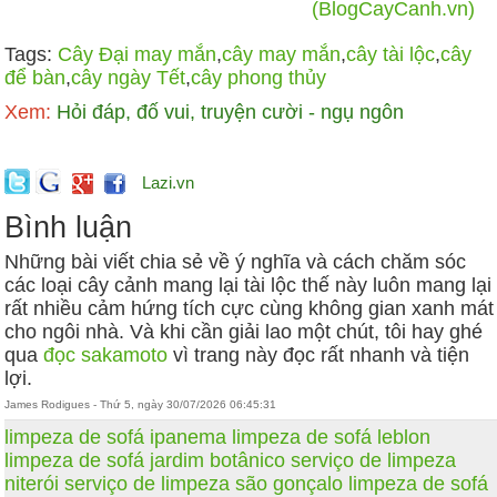
(BlogCayCanh.vn)
Tags:
Cây Đại may mắn
,
cây may mắn
,
cây tài lộc
,
cây
để bàn
,
cây ngày Tết
,
cây phong thủy
Xem:
Hỏi đáp, đố vui, truyện cười - ngụ ngôn
Lazi.vn
Bình luận
Những bài viết chia sẻ về ý nghĩa và cách chăm sóc
các loại cây cảnh mang lại tài lộc thế này luôn mang lại
rất nhiều cảm hứng tích cực cùng không gian xanh mát
cho ngôi nhà. Và khi cần giải lao một chút, tôi hay ghé
qua
đọc sakamoto
vì trang này đọc rất nhanh và tiện
lợi.
James Rodigues - Thứ 5, ngày 30/07/2026 06:45:31
limpeza de sofá ipanema
limpeza de sofá leblon
limpeza de sofá jardim botânico
serviço de limpeza
niterói
serviço de limpeza são gonçalo
limpeza de sofá