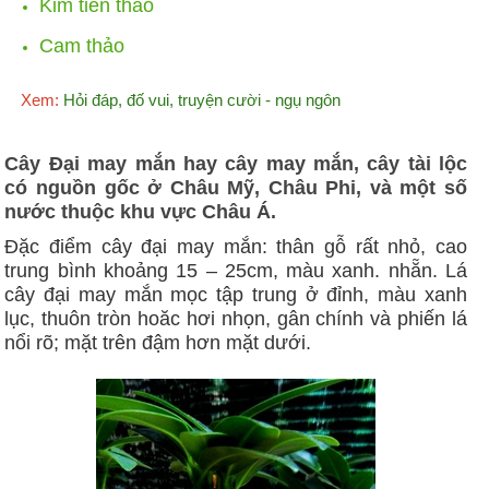
Kim tiền thảo
Cam thảo
Xem:
Hỏi đáp, đố vui, truyện cười - ngụ ngôn
Cây Đại may mắn hay cây may mắn, cây tài lộc
có nguồn gốc ở Châu Mỹ, Châu Phi, và một số
nước thuộc khu vực Châu Á.
Đặc điểm cây đại may mắn: thân gỗ rất nhỏ, cao
trung bình khoảng 15 – 25cm, màu xanh. nhẵn. Lá
cây đại may mắn mọc tập trung ở đỉnh, màu xanh
lục, thuôn tròn hoăc hơi nhọn, gân chính và phiến lá
nổi rõ; mặt trên đậm hơn mặt dưới.