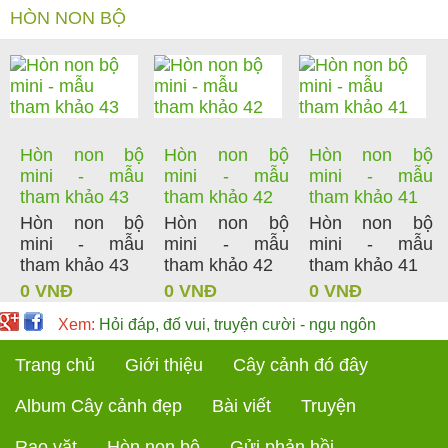
HÒN NON BỘ
Hòn non bộ
Hòn non bộ
Hòn non bộ
mini - mẫu
mini - mẫu
mini - mẫu
tham khảo 43
tham khảo 42
tham khảo 41
Hòn non bộ
Hòn non bộ
Hòn non bộ
mini - mẫu
mini - mẫu
mini - mẫu
tham khảo 43
tham khảo 42
tham khảo 41
0 VNĐ
0 VNĐ
0 VNĐ
Xem:
Hỏi đáp, đố vui, truyện cười - ngụ ngôn
Trang chủ
Giới thiệu
Cây cảnh đó đây
Album Cây cảnh đẹp
Bài viết
Truyện
Rao vặt
Hòn non bộ
Gửi phản hồi