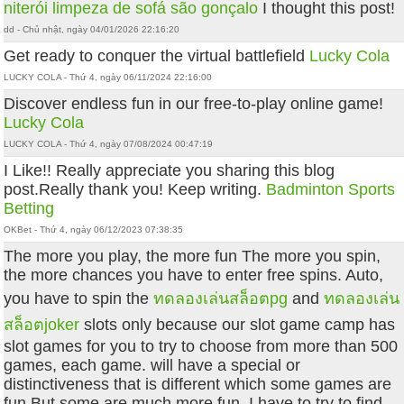
niterói
limpeza de sofá são gonçalo
I thought this post!
dd - Chủ nhật, ngày 04/01/2026 22:16:20
Get ready to conquer the virtual battlefield
Lucky Cola
LUCKY COLA - Thứ 4, ngày 06/11/2024 22:16:00
Discover endless fun in our free-to-play online game!
Lucky Cola
LUCKY COLA - Thứ 4, ngày 07/08/2024 00:47:19
I Like!! Really appreciate you sharing this blog
post.Really thank you! Keep writing.
Badminton Sports
Betting
OKBet - Thứ 4, ngày 06/12/2023 07:38:35
The more you play, the more fun The more you spin,
the more chances you have to enter free spins. Auto,
you have to spin the
ทดลองเล่นสล็อตpg
and
ทดลองเล่น
สล็อตjoker
slots only because our slot game camp has
slot games for you to try to choose from more than 500
games, each game. will have a special or
distinctiveness that is different which some games are
fun But some are much more fun. I have to try to find