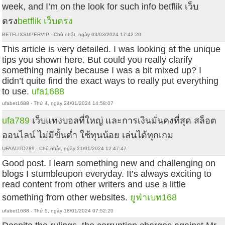
week, and I’m on the look for such info betflik เว็บ
ตรง
betflik เว็บตรง
BETFLIXSUPERVIP - Chủ nhật, ngày 03/03/2024 17:42:20
This article is very detailed. I was looking at the unique
tips you shown here. But could you really clarify
something mainly because I was a bit mixed up? I
didn’t quite find the exact ways to really put everything
to use.
ufa1688
ufabet1688 - Thứ 4, ngày 24/01/2024 14:58:07
ufa789
เว็บแทงบอลที่ใหญ่ และการเงินมั่นคงที่สุด สล็อต
ออนไลน์ ไม่มีขั้นต่ำ ใช้ทุนน้อย เล่นได้ทุกเกม
UFAAUTO789 - Chủ nhật, ngày 21/01/2024 12:47:47
Good post. I learn something new and challenging on
blogs I stumbleupon everyday. It’s always exciting to
read content from other writers and use a little
something from other websites.
ยูฟ่าเบท168
ufabet1688 - Thứ 5, ngày 18/01/2024 07:52:20