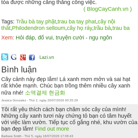
tỏa được những căng thẳng công việc.
( BlogCayCanh.vn )
Tags:
Trầu bà tay phật
,
trau ba tay phat
,
cây nội
thất
,
Philodendron selloum
,
cây họ ráy
,
trầu bà
,
trau ba
Xem:
Hỏi đáp, đố vui, truyện cười - ngụ ngôn
Lazi.vn
Bình luận
Cây cảnh này đẹp lắm! Lá xanh mơn mởn và sai hạt
rất khỏe mạnh. Chúc bạn trồng thêm nhiều cây xanh
nữa nhé!
소액결제 현금화
Jessica Gonzalez - Thứ 2, ngày 20/07/2026 00:35:29
Tôi rất yêu thích cách bạn chăm sóc cây của mình!
Những cây xanh tươi này chứng tỏ bạn có tâm huyết
với việc làm vườn. Tiếp tục cố gắng nhé, khu vườn của
bạn đẹp lắm!
Find out more
Barbara Smith - Thứ 5, ngày 16/07/2026 17:06:43