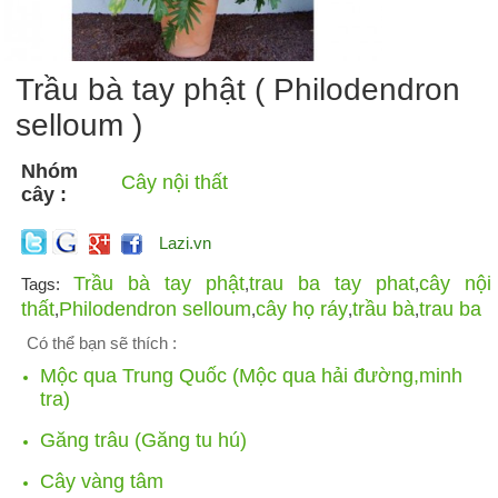
Trầu bà tay phật ( Philodendron
selloum )
Nhóm
Cây nội thất
cây :
Lazi.vn
Trầu bà tay phật
trau ba tay phat
cây nội
Tags:
,
,
thất
Philodendron selloum
cây họ ráy
trầu bà
trau ba
,
,
,
,
Có thể bạn sẽ thích :
Mộc qua Trung Quốc (Mộc qua hải đường,minh
tra)
Găng trâu (Găng tu hú)
Cây vàng tâm