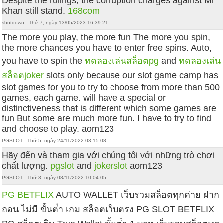
Despite the rulings, the corruption charges against Mr
Khan still stand.
168com
shutdown - Thứ 7, ngày 13/05/2023 16:39:21
The more you play, the more fun The more you spin,
the more chances you have to enter free spins. Auto,
you have to spin the
ทดลองเล่นสล็อตpg
and
ทดลองเล่น
สล็อตjoker
slots only because our slot game camp has
slot games for you to try to choose from more than 500
games, each game. will have a special or
distinctiveness that is different which some games are
fun But some are much more fun. I have to try to find
and choose to play. aom123
PGSLOT - Thứ 5, ngày 24/11/2022 03:15:08
Hãy đến và tham gia với chúng tôi với những trò chơi
chất lượng.
pgslot
and
jokerslot
aom123
PGSLOT - Thứ 3, ngày 08/11/2022 10:04:05
PG BETFLIX
AUTO WALLET เว็บรวมสล็อตทุกค่าย ฝาก
ถอน ไม่มี ขั้นต่ํา เกม สล็อตเว็บตรง PG SLOT BETFLIX