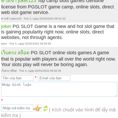
ทางเข้า joker123
Top camp slots games Genuine
license from PGSLOT game camp, online slots, direct
web slot game service.
ทางเข้า joker123 - Thứ 4, ngày 02/02/2022 06:51:33
joker
PG SLOT Game is a new and hot slot game that
is gaining popularity right now, online slots, direct
websites, not through agents.
joker - Thứ 4, ngày 02/02/2022 06:50:56
เว็บตรง สล็อต
PG SLOT online slots games A game
that is popular with players all over the world right now.
Your slots play will never be boring again.
เว็บตรง สล็อต - Thứ 4, ngày 02/02/2022 06:50:35
*
*
*
( Kích chuột vào hình để lấy mã
kiểm tra )