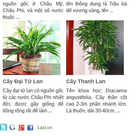
nguồn gốc ở Châu Mỹ,
tên thông dụng là Trầu bà
Châu Phi, và một số nước
đế vương vàng, tên ...
thuộc ...
Cây Đại Tứ Lan
Cây Thanh Lan
Cây đại tứ lan có nguồn gốc
Tên khoa học: Dracaena
từ các nước Châu Phi nhiệt
angustifolia. Cây thân cột
đới, được gây giống để
cao 2-3m phân nhánh lớn.
trồng rộng rãi để làm ...
Lá thuôn, dài 30-40cm, ...
Lazi.vn