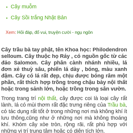
Cây muỗm
Cây Sồi trắng Nhật Bản
Xem:
Hỏi đáp, đố vui, truyện cười - ngụ ngôn
Cây trầu bà tay phật, tên Khoa học: Philodendron
selloum. Cây thuộc họ Ráy , có nguồn gốc từ các
đảo Salomon. Cây phân cành nhánh nhiều, lá
đơn xẻ thuỳ sâu, phiến lá dày , bóng, màu xanh
đậm. Cây có lá rất đẹp, chịu được bóng râm một
phần, rất thích hợp trồng trong chậu bày nội thất
hoặc trong sảnh lớn, hoặc trồng trong sân vườn.
Trong trang trí
nội thất
, cây được coi là loại cây rất
lành, lá có mùi thơm rất đặc trưng riêng của
Trầu bà
,
có tác dụng rất tốt ở trong những nơi mà không khí ít
lưu thông,cũng như ở những nơi mà không thoáng
khí. Khóm cây xòe tròn, rộng rãi, rất phù hợp với
những vị trí trung tâm hoặc có diện tích lớn.