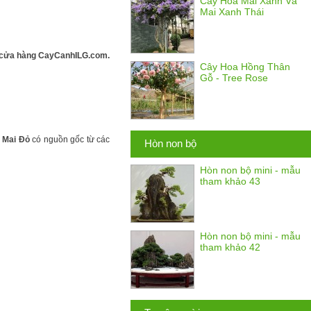
Cây Hoa Mai Xanh Và
Mai Xanh Thái
ại cửa hàng CayCanhILG.com.
Cây Hoa Hồng Thân
Gỗ - Tree Rose
y
Mai Đỏ
có nguồn gốc từ các
Hòn non bộ
Hòn non bộ mini - mẫu
tham khảo 43
Hòn non bộ mini - mẫu
tham khảo 42