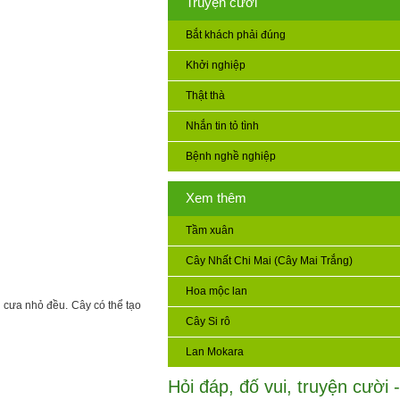
Truyện cười
Bắt khách phải đúng
Khởi nghiệp
Thật thà
Nhắn tin tỏ tình
Bệnh nghề nghiệp
Xem thêm
Tầm xuân
Cây Nhất Chi Mai (Cây Mai Trắng)
Hoa mộc lan
 cưa nhỏ đều. Cây có thể tạo
Cây Si rô
Lan Mokara
Hỏi đáp, đố vui, truyện cười -