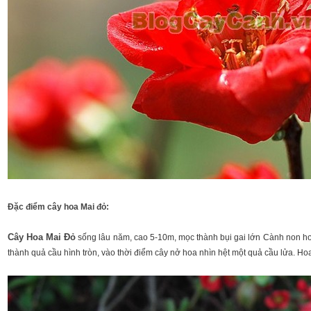
Đặc điểm cây hoa Mai đỏ:
Cây Hoa Mai Đỏ
sống lâu năm, cao 5-10m, mọc thành bụi gai lớn Cành non hơi
thành quả cầu hình tròn, vào thời điểm cây nở hoa nhìn hệt một quả cầu lửa. H