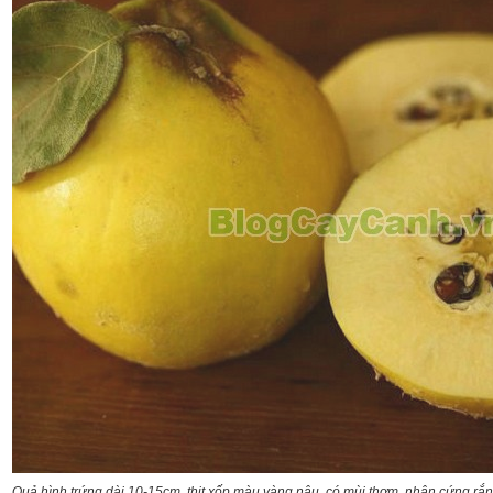
Quả hình trứng dài 10-15cm, thịt xốp màu vàng nâu, có mùi thơm, nhân cứng rắn