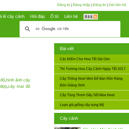
Đăng ký
|
Đăng nhập
|
Đăng tin
|
Gửi liên hệ
à lẻ cây cảnh
Hỏi đáp
Ô tô
Liên hệ
Bài viết
Các Điểm Chợ Hoa Tết Sài Gòn
Thị Trường Hoa Cây Cảnh Ngày Tết 2017
Cây Thông Noel Mini Để Bàn Rộn Ràng
 đỏ
,
hình ảnh cây
Đón Giáng Sinh
 đẹp
,
cây mai đỏ
Cây Tùng Thơm Gây Sốt Mùa Noel
Loạn giá giống cây sung Mỹ
Cây cảnh