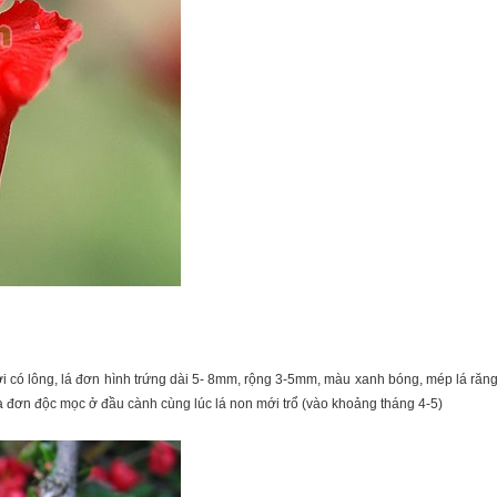
 có lông, lá đơn hình trứng dài 5- 8mm, rộng 3-5mm, màu xanh bóng, mép lá răng
oa đơn độc mọc ở đầu cành cùng lúc lá non mới trổ (vào khoảng tháng 4-5)