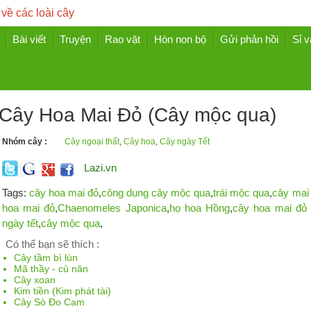
 về các loài cây
Bài viết
Truyện
Rao vặt
Hòn non bộ
Gửi phản hồi
Sỉ v
Cây Hoa Mai Đỏ (Cây mộc qua)
Nhóm cây :
Cây ngoại thất
,
Cây hoa
,
Cây ngày Tết
Lazi.vn
Tags:
cây hoa mai đỏ
,
công dụng cây mộc qua
,
trái mộc qua
,
cây mai
hoa mai đỏ
,
Chaenomeles Japonica
,
họ hoa Hồng
,
cây hoa mai đỏ
ngày tết
,
cây mộc qua
,
Có thể bạn sẽ thích :
Cây tầm bì lùn
Mã thầy - củ năn
Cây xoan
Kim tiền (Kim phát tài)
Cây Sò Đo Cam