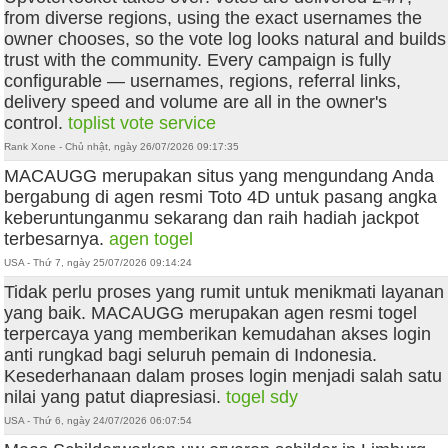
from diverse regions, using the exact usernames the
owner chooses, so the vote log looks natural and builds
trust with the community. Every campaign is fully
configurable — usernames, regions, referral links,
delivery speed and volume are all in the owner's
control.
toplist vote service
Rank Xone - Chủ nhật, ngày 26/07/2026 09:17:35
MACAUGG merupakan situs yang mengundang Anda
bergabung di agen resmi Toto 4D untuk pasang angka
keberuntunganmu sekarang dan raih hadiah jackpot
terbesarnya.
agen togel
USA - Thứ 7, ngày 25/07/2026 09:14:24
Tidak perlu proses yang rumit untuk menikmati layanan
yang baik. MACAUGG merupakan agen resmi togel
terpercaya yang memberikan kemudahan akses login
anti rungkad bagi seluruh pemain di Indonesia.
Kesederhanaan dalam proses login menjadi salah satu
nilai yang patut diapresiasi.
togel sdy
USA - Thứ 6, ngày 24/07/2026 06:07:54