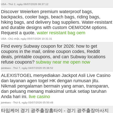
USA - Thứ 2, ngày 06/07/2026 08:37:12
Discover Weierken premium waterproof bags,
backpacks, cooler bags, beach bags, riding bags,
hiking bags, and delivery bag suppliers. Water-resistant
and durable designs with custom OEM/ODM options.
Request a quote.
water resistant bag oem
USA - Chủ nhật, ngày 05/07/2026 10:31:31
Find every Subway coupon for 2026: how to get
coupons in the mail, online coupon codes, Reddit
deals, printable coupons, and can Subway locations
refuse coupons?
subway near me open now
jsimitseo - Thứ 7, ngày 04/07/2026 05:38:52
ALEXISTOGEL menyediakan Jackpot Asli Live Casino
dan layanan agen togel HK dengan rumusan jitu.
Nikmati pengalaman bermain yang aman, transparan,
dan peluang menang maksimal untuk setiap taruhan
Anda hari ini.
live casino
jsimitseo - Thứ 6, ngày 03/07/2026 05:50:49
타임케어 경기 광주출장홈타이 - 경기 광주출장마사지