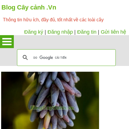
Blog Cây cảnh .Vn
Thông tin hữu ích, đầy đủ, tốt nhất về các loài cây
Đăng ký
|
Đăng nhập
|
Đăng tin
|
Gửi liên hệ