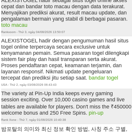
ALEXISTOGEL hadir sebagai situs togel online akses
cepat dan bandar toto macau dengan data terakurat.
Menyajikan prediksi akurat, result macau update, dan
pengalaman bermain yang stabil di berbagai pasaran.
toto macau
Rankxoom - Thứ 3, ngày 04/08/2026 13:50:07
ALEXISTOGEL hadir dengan pengumuman hasil situs
togel online terpercaya secara exclusive untuk
kenyamanan pemain. Semua pasaran togel dilengkapi
sistem fair play dan hasil transparan serta akurat.
Proses pendaftaran cepat, keamanan terjamin, dan
layanan responsif. Nikmati update pengeluaran
tercepat dan prediksi jitu setiap saat.
bandar togel
USA - Thứ 2, ngày 03/08/2026 06:43:43
The variety at Pin-Up India keeps every gaming
session exciting. Over 10,000 casino games and live
tables are available for players. Don't miss the ₹450000
welcome bonus and 250 Free Spins.
pin-up
Rank Xone - Thứ 7, ngày 01/08/2026 10:40:38
밤포탈의 의미와 최신 정보 확인 방법, 사칭 주소 구별,