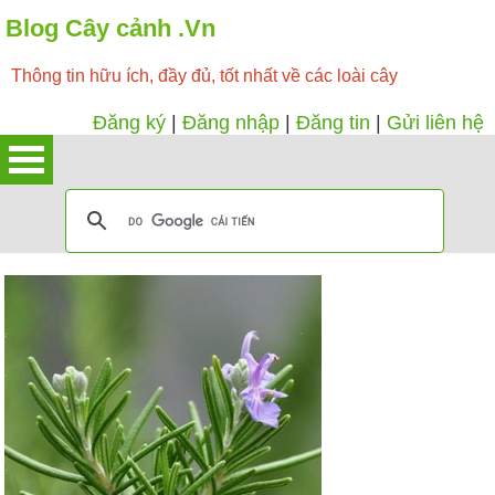
Blog Cây cảnh .Vn
Thông tin hữu ích, đầy đủ, tốt nhất về các loài cây
Đăng ký
|
Đăng nhập
|
Đăng tin
|
Gửi liên hệ