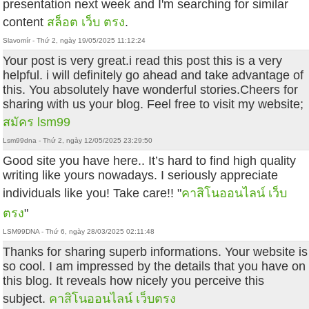
presentation next week and I'm searching for similar
content
สล็อต เว็บ ตรง
.
Slavomír - Thứ 2, ngày 19/05/2025 11:12:24
Your post is very great.i read this post this is a very
helpful. i will definitely go ahead and take advantage of
this. You absolutely have wonderful stories.Cheers for
sharing with us your blog. Feel free to visit my website;
สมัคร lsm99
Lsm99dna - Thứ 2, ngày 12/05/2025 23:29:50
Good site you have here.. It’s hard to find high quality
writing like yours nowadays. I seriously appreciate
individuals like you! Take care!! "
คาสิโนออนไลน์ เว็บ
ตรง
"
LSM99DNA - Thứ 6, ngày 28/03/2025 02:11:48
Thanks for sharing superb informations. Your website is
so cool. I am impressed by the details that you have on
this blog. It reveals how nicely you perceive this
subject.
คาสิโนออนไลน์ เว็บตรง