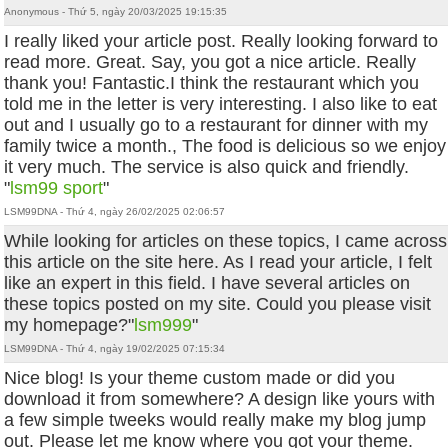
Anonymous - Thứ 5, ngày 20/03/2025 19:15:35
I really liked your article post. Really looking forward to
read more. Great. Say, you got a nice article. Really
thank you! Fantastic.I think the restaurant which you
told me in the letter is very interesting. I also like to eat
out and I usually go to a restaurant for dinner with my
family twice a month., The food is delicious so we enjoy
it very much. The service is also quick and friendly.
"
lsm99 sport
"
LSM99DNA - Thứ 4, ngày 26/02/2025 02:06:57
While looking for articles on these topics, I came across
this article on the site here. As I read your article, I felt
like an expert in this field. I have several articles on
these topics posted on my site. Could you please visit
my homepage?"
lsm999
"
LSM99DNA - Thứ 4, ngày 19/02/2025 07:15:34
Nice blog! Is your theme custom made or did you
download it from somewhere? A design like yours with
a few simple tweeks would really make my blog jump
out. Please let me know where you got your theme.