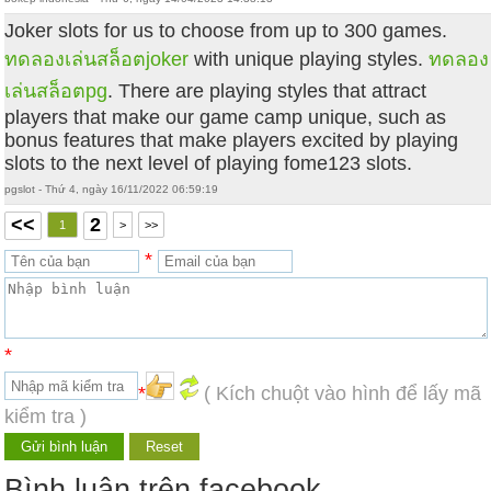
Joker slots for us to choose from up to 300 games.
ทดลองเล่นสล็อตjoker
with unique playing styles.
ทดลอง
เล่นสล็อตpg
. There are playing styles that attract
players that make our game camp unique, such as
bonus features that make players excited by playing
slots to the next level of playing fome123 slots.
pgslot - Thứ 4, ngày 16/11/2022 06:59:19
<<
2
1
>
>>
*
*
*
( Kích chuột vào hình để lấy mã
kiểm tra )
Bình luận trên facebook