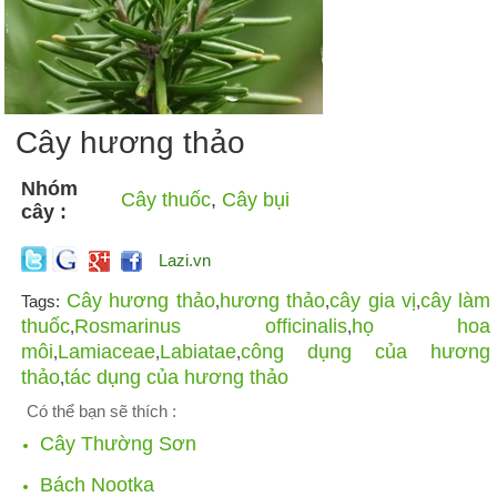
Cây hương thảo
Nhóm
Cây thuốc
,
Cây bụi
cây :
Lazi.vn
Cây hương thảo
hương thảo
cây gia vị
cây làm
Tags:
,
,
,
thuốc
Rosmarinus officinalis
họ hoa
,
,
môi
Lamiaceae
Labiatae
công dụng của hương
,
,
,
thảo
tác dụng của hương thảo
,
Có thể bạn sẽ thích :
Cây Thường Sơn
Bách Nootka