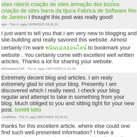
sites niterói
criação de sites armação dos búzios
criação de sites barra da tijuca
Fabrica de Software Rio
de Janeiro
I thought this post was really good!
spm - Thứ 4, ngày 10/09/2025 16:31:31
I just want to tell you that I am very new to blogging and
site-building and really savored this website. Almost
certainly I’m want
พนันบอลออนไลน์
to bookmark your
website . You certainly come with excellent well written
articles. Thanks a lot for sharing your website.
พนันบอลออนไลน์ - Thứ 4, ngày 23/07/2025 21:41:58
Extremely decent blog and articles. I am realy
extremely glad to visit your blog. Presently I am
discovered which I really need. I check your blog
regular and attempt to take in something from your
blog. Much obliged to you and sitting tight for your new
post.
lsm99 lotto
Lsm99dna - Thứ 4, ngày 09/07/2025 16:10:31
thanks for this excellent article. where else could one
find such well-presented information? I have a