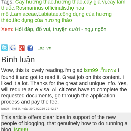
Tags:
Cây hương thảo
,
hương thảo
,
cây gia vị
,
cây làm
thuốc
,
Rosmarinus officinalis
,
họ hoa
môi
,
Lamiaceae
,
Labiatae
,
công dụng của hương
thảo
,
tác dụng của hương thảo
Xem:
Hỏi đáp, đố vui, truyện cười - ngụ ngôn
Lazi.vn
Bình luận
Wow, this is lovely reading.I'm glad
lsm99 เว็บตรง
I
found it and got to read it. Great job on this content. I
liked it a lot. Thanks for the great and unique info. Yes,
will require an e-visa. All citizens have to complete the
requested documents, go through the application
process and pay the fee.
lsm99 - Thứ 5, ngày 30/04/2026 22:42:57
This article offers clear idea in support of the new
people of blogging, that genuinely how to do running a
blog.
lsm99