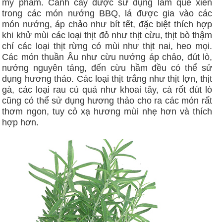
mỹ phẩm. Cành cây được sử dụng làm que xiên
trong các món nướng BBQ, lá được gia vào các
món nướng, áp chảo như bít tết, đặc biệt thích hợp
khi khử mùi các loại thịt đỏ như thịt cừu, thịt bò thậm
chí các loại thịt rừng có mùi như thịt nai, heo mọi.
Các món thuần Âu như cừu nướng áp chảo, đút lò,
nướng nguyên tảng, đến cừu hầm đều có thể sử
dụng hương thảo. Các loại thịt trắng như thịt lợn, thịt
gà, các loại rau củ quả như khoai tây, cà rốt đút lò
cũng có thể sử dụng hương thảo cho ra các món rất
thơm ngon, tuy cỏ xạ hương mùi nhẹ hơn và thích
hợp hơn.