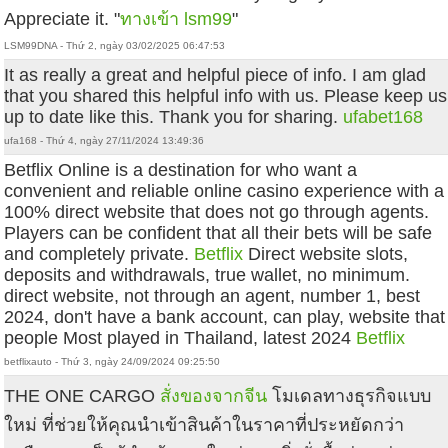
Appreciate it. "
ทางเข้า lsm99
"
LSM99DNA - Thứ 2, ngày 03/02/2025 06:47:53
It as really a great and helpful piece of info. I am glad
that you shared this helpful info with us. Please keep us
up to date like this. Thank you for sharing.
ufabet168
ufa168 - Thứ 4, ngày 27/11/2024 13:49:36
Betflix Online is a destination for who want a
convenient and reliable online casino experience with a
100% direct website that does not go through agents.
Players can be confident that all their bets will be safe
and completely private.
Betflix
Direct website slots,
deposits and withdrawals, true wallet, no minimum.
direct website, not through an agent, number 1, best
2024, don't have a bank account, can play, website that
people Most played in Thailand, latest 2024
Betflix
betflixauto - Thứ 3, ngày 24/09/2024 09:25:50
THE ONE CARGO
สั่งของจากจีน
โมเดลทางธุรกิจแบบ
ใหม่ ที่ช่วยให้คุณนำเข้าสินค้าในราคาที่ประหยัดกว่า