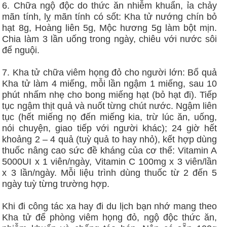
6. Chữa ngộ độc do thức ăn nhiễm khuẩn, ỉa chảy
mãn tính, lỵ mãn tính có sốt: Kha tử nướng chín bỏ
hạt 8g, Hoàng liên 5g, Mộc hương 5g làm bột mịn.
Chia làm 3 lần uống trong ngày, chiêu với nước sôi
để nguội.
7. Kha tử chữa viêm họng đỏ cho người lớn: Bổ quả
Kha tử làm 4 miếng, mỗi lần ngậm 1 miếng, sau 10
phút nhấm nhẹ cho bong miếng hạt (bỏ hạt đi). Tiếp
tục ngậm thịt quả và nuốt từng chút nước. Ngậm liên
tục (hết miếng nọ đến miếng kia, trừ lúc ăn, uống,
nói chuyện, giao tiếp với người khác); 24 giờ hết
khoảng 2 – 4 quả (tuỳ quả to hay nhỏ), kết hợp dùng
thuốc nâng cao sức đề kháng của cơ thể: Vitamin A
5000UI x 1 viên/ngày, Vitamin C 100mg x 3 viên/lần
x 3 lần/ngày. Mỗi liệu trình dùng thuốc từ 2 đến 5
ngày tuỳ từng trường hợp.
Khi đi công tác xa hay đi du lịch bạn nhớ mang theo
Kha tử để phòng viêm họng đỏ, ngộ độc thức ăn,