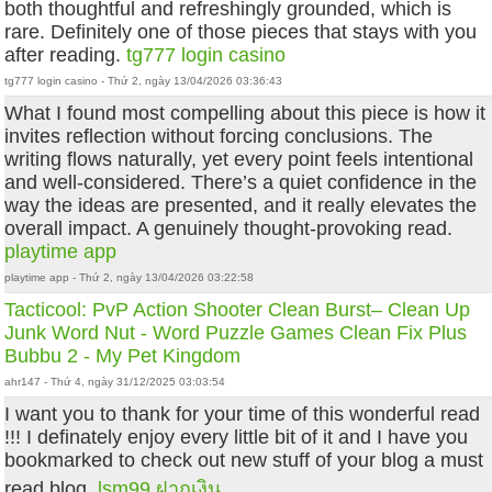
both thoughtful and refreshingly grounded, which is
rare. Definitely one of those pieces that stays with you
after reading.
tg777 login casino
tg777 login casino - Thứ 2, ngày 13/04/2026 03:36:43
What I found most compelling about this piece is how it
invites reflection without forcing conclusions. The
writing flows naturally, yet every point feels intentional
and well-considered. There’s a quiet confidence in the
way the ideas are presented, and it really elevates the
overall impact. A genuinely thought-provoking read.
playtime app
playtime app - Thứ 2, ngày 13/04/2026 03:22:58
Tacticool: PvP Action Shooter
Clean Burst– Clean Up
Junk
Word Nut - Word Puzzle Games
Clean Fix Plus
Bubbu 2 - My Pet Kingdom
ahr147 - Thứ 4, ngày 31/12/2025 03:03:54
I want you to thank for your time of this wonderful read
!!! I definately enjoy every little bit of it and I have you
bookmarked to check out new stuff of your blog a must
read blog.
lsm99 ฝากเงิน