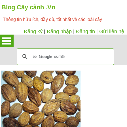
Blog Cây cảnh .Vn
Thông tin hữu ích, đầy đủ, tốt nhất về các loài cây
Đăng ký
|
Đăng nhập
|
Đăng tin
|
Gửi liên hệ