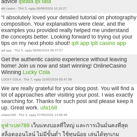
advice
ipltata
ipl tata
iplt casino - Thứ 5, ngày 06/06/2024 10:10:27
"I absolutely loved your detailed tutorial on photography
composition. Your explanations were clear, and the
examples you provided really helped me understand
the concepts better. Looking forward to trying out your
tips on my next photo shoot!
iplt app
iplt casino app
iplt app - Thứ 5, ngày 06/06/2024 08:37:07
Get the authentic casino experience without leaving
home! Join us now and start winning! OnlineCasino
Winning
Lucky Cola
LUCKY COLA - Thứ 7, ngày 11/05/2024 05:47:58
We are really grateful for your blog post. You will find a
lot of approaches after visiting your post. I was exactly
searching for. Thanks for such post and please keep it
up. Great work.
ufa168
ufabet168 - Thứ 3, ngày 07/05/2024 13:46:46
ยูฟ่าเบท789
เว็บแทงบอลที่ใหญ่ และการเงินมั่นคงที่สุด
สล็อตออนไลน์ ไม่มีขั้นต่ำ ใช้ทุนน้อย เล่นได้ทุกเกม