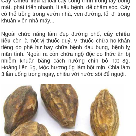
Cây Chiêu liêu
là loại cây công trình trồng lấy bóng
mát, phát triển nhanh, ít sâu bệnh, dễ chăm sóc. Cây
có thể trồng trong vườn nhà, ven đường, lối đi trong
khuân viên nhà máy...
Ngoài chức năng làm đẹp đường phố,
cây chiêu
liêu
còn là một vị thuốc quý. Vị thuốc chữa ho khản
tiếng do phế hư hay chữa bệnh đau bụng, bệnh lỵ
mãn tính. Ngoài ra còn chữa ngộ độc do thức ăn bị
nhiễm khuẩn bằng cách nướng chín bỏ hạt 8g,
Hoàng liên 5g, Mộc hương 5g làm bột mịn. Chia làm
3 lần uống trong ngày, chiêu với nước sôi để nguội.