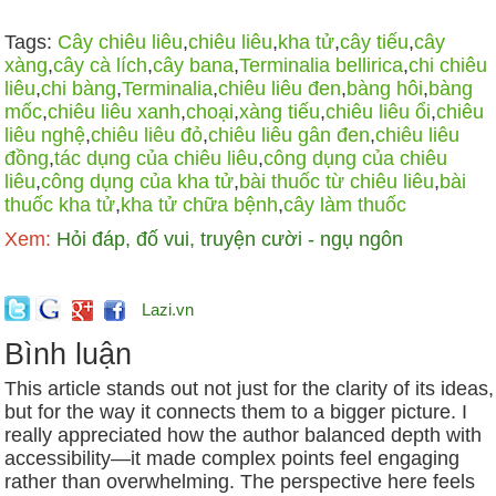
Tags:
Cây chiêu liêu
,
chiêu liêu
,
kha tử
,
cây tiếu
,
cây
xàng
,
cây cà lích
,
cây bana
,
Terminalia bellirica
,
chi chiêu
liêu
,
chi bàng
,
Terminalia
,
chiêu liêu đen
,
bàng hôi
,
bàng
mốc
,
chiêu liêu xanh
,
choại
,
xàng tiếu
,
chiêu liêu ổi
,
chiêu
liêu nghệ
,
chiêu liêu đỏ
,
chiêu liêu gân đen
,
chiêu liêu
đồng
,
tác dụng của chiêu liêu
,
công dụng của chiêu
liêu
,
công dụng của kha tử
,
bài thuốc từ chiêu liêu
,
bài
thuốc kha tử
,
kha tử chữa bệnh
,
cây làm thuốc
Xem:
Hỏi đáp, đố vui, truyện cười - ngụ ngôn
Lazi.vn
Bình luận
This article stands out not just for the clarity of its ideas,
but for the way it connects them to a bigger picture. I
really appreciated how the author balanced depth with
accessibility—it made complex points feel engaging
rather than overwhelming. The perspective here feels