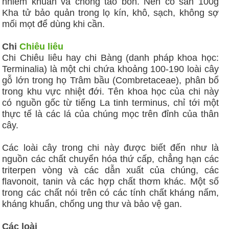
nhiễm khuẩn và chống táo bón. Nên có sẵn 100g
Kha tử bảo quản trong lọ kín, khô, sạch, không sợ
mối mọt để dùng khi cần.
Chi
Chiêu liêu
Chi Chiêu liêu hay chi Bàng (danh pháp khoa học:
Terminalia) là một chi chứa khoảng 100-190 loài cây
gỗ lớn trong họ Trâm bầu (Combretaceae), phân bổ
trong khu vực nhiệt đới. Tên khoa học của chi này
có nguồn gốc từ tiếng La tinh terminus, chỉ tới một
thực tế là các lá của chúng mọc trên đỉnh của thân
cây.
Các loài cây trong chi này được biết đến như là
nguồn các chất chuyển hóa thứ cấp, chẳng hạn các
triterpen vòng và các dẫn xuất của chúng, các
flavonoit, tanin và các hợp chất thơm khác. Một số
trong các chất nói trên có các tính chất kháng nấm,
kháng khuẩn, chống ung thư và bảo vệ gan.
Các loài