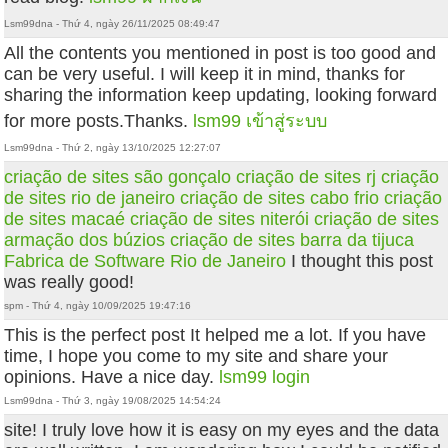
Lsm99dna - Thứ 4, ngày 26/11/2025 08:49:47
All the contents you mentioned in post is too good and
can be very useful. I will keep it in mind, thanks for
sharing the information keep updating, looking forward
for more posts.Thanks.
lsm99 เข้าสู่ระบบ
Lsm99dna - Thứ 2, ngày 13/10/2025 12:27:07
criação de sites são gonçalo
criação de sites rj
criação
de sites rio de janeiro
criação de sites cabo frio
criação
de sites macaé
criação de sites niterói
criação de sites
armação dos búzios
criação de sites barra da tijuca
Fabrica de Software Rio de Janeiro
I thought this post
was really good!
spm - Thứ 4, ngày 10/09/2025 19:47:16
This is the perfect post It helped me a lot. If you have
time, I hope you come to my site and share your
opinions. Have a nice day.
lsm99 login
Lsm99dna - Thứ 3, ngày 19/08/2025 14:54:24
site! I truly love how it is easy on my eyes and the data