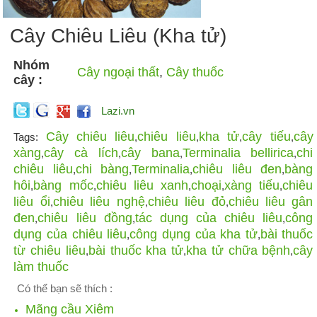
Cây Chiêu Liêu (Kha tử)
Nhóm
Cây ngoại thất
,
Cây thuốc
cây :
Lazi.vn
Cây chiêu liêu
chiêu liêu
kha tử
cây tiếu
cây
Tags:
,
,
,
,
xàng
cây cà lích
cây bana
Terminalia bellirica
chi
,
,
,
,
chiêu liêu
chi bàng
Terminalia
chiêu liêu đen
bàng
,
,
,
,
hôi
bàng mốc
chiêu liêu xanh
choại
xàng tiếu
chiêu
,
,
,
,
,
liêu ổi
chiêu liêu nghệ
chiêu liêu đỏ
chiêu liêu gân
,
,
,
đen
chiêu liêu đồng
tác dụng của chiêu liêu
công
,
,
,
dụng của chiêu liêu
công dụng của kha tử
bài thuốc
,
,
từ chiêu liêu
bài thuốc kha tử
kha tử chữa bệnh
cây
,
,
,
làm thuốc
Có thể bạn sẽ thích :
Mãng cầu Xiêm