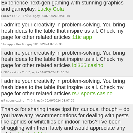
Experience next-gen gaming with stunning graphics
and gameplay.
Lucky Cola
LUCKY COLA - Thứ 3, ngày 30/07/2024 05:39:16
I admire your creativity in problem-solving. You bring
fresh ideas to the table that inspire us all. Check my
page for other related articles
11ic app
11ic app - Thứ 6, ngày 19/07/2024 07:25:33
I admire your creativity in problem-solving. You bring
fresh ideas to the table that inspire us all. Check my
page for other related articles
ipl365 casino
ipl365 casino - Thứ 5, ngày 04/07/2024 11:06:24
I admire your creativity in problem-solving. You bring
fresh ideas to the table that inspire us all. Check my
page for other related articles
rs7 sports casino
rs7 sports casino - Thứ 4, ngày 26/06/2024 03:07:05
Thanks for sharing these tips! I'm curious, though – do
you have any recommendations for dealing with pests
like aphids or whiteflies on indoor herbs? I've been
struggling with them lately and would appreciate any