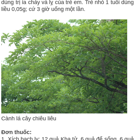
dùng trị ỉa chảy và lỵ của trẻ em. Trẻ nhỏ 1 tuổi dùng
liều 0,05g; cứ 3 giờ uống một lần.
Cành lá cây chiêu liêu
Đơn thuốc:
1. Xích bạch lỵ: 12 quả Kha tử, 6 quả để sống, 6 quả