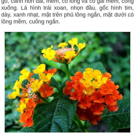
gỗ, cành non dài, mềm, có lông và có gai mềm, cong
xuống. Lá hình trái xoan, nhọn đầu, gốc hình tim,
dày, xanh nhạt, mặt trên phủ lông ngắn, mặt dưới có
lông mềm, cuống ngắn.