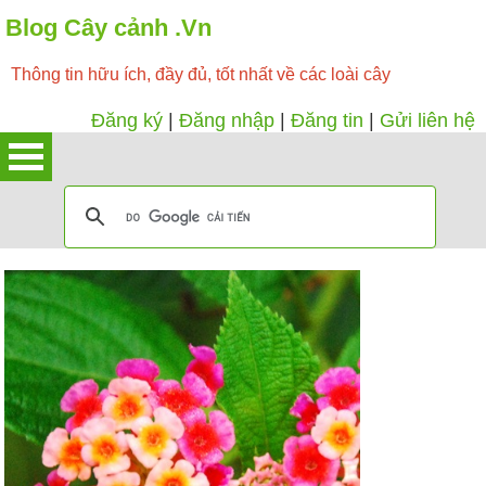
Blog Cây cảnh .Vn
Thông tin hữu ích, đầy đủ, tốt nhất về các loài cây
Đăng ký
|
Đăng nhập
|
Đăng tin
|
Gửi liên hệ