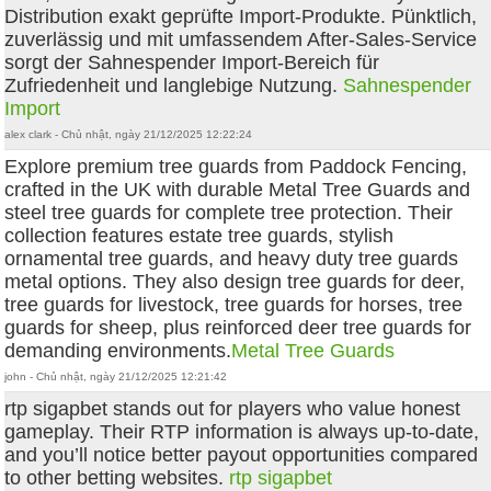
Distribution exakt geprüfte Import-Produkte. Pünktlich,
zuverlässig und mit umfassendem After-Sales-Service
sorgt der Sahnespender Import-Bereich für
Zufriedenheit und langlebige Nutzung.
Sahnespender
Import
alex clark - Chủ nhật, ngày 21/12/2025 12:22:24
Explore premium tree guards from Paddock Fencing,
crafted in the UK with durable Metal Tree Guards and
steel tree guards for complete tree protection. Their
collection features estate tree guards, stylish
ornamental tree guards, and heavy duty tree guards
metal options. They also design tree guards for deer,
tree guards for livestock, tree guards for horses, tree
guards for sheep, plus reinforced deer tree guards for
demanding environments.
Metal Tree Guards
john - Chủ nhật, ngày 21/12/2025 12:21:42
rtp sigapbet stands out for players who value honest
gameplay. Their RTP information is always up-to-date,
and you’ll notice better payout opportunities compared
to other betting websites.
rtp sigapbet