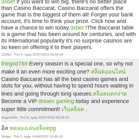
3xbet
If you want to win big, there's no better place
than Casino Baccarat. Casino Baccarat offers the
game that is the biggest of them all! Forget your bank
account, it's time to think your prize. Click now and
have a chance to win today.
3xbet
!The Baccarat table
is a game that has been around for centuries, and with
its international popularity it's no surprise casinos are
so keen on offering it to their players.
123faz - Thứ 6, ngày 22/07/2022 06:09:48
thegod789
Every season is a special one, so why not
make it an even more exciting one?
สล็อตออนไลน์
Casino Baccarat has all the best casino games and
slots for you, without having to spend hours waiting in
lines and going through long queues.
สล็อตแตกง่าย
Become a VIP
dream gaming
today and experience
super little commitment!
เว็บสล็อต
.
thegod789 - Thứ 6, ngày 22/07/2022 06:08:55
อิส
ทดลองเล่นสล็อตpg
Slotpg - Thứ 5, ngày 14/04/2022 14:46:10