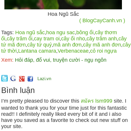
Hoa Ngũ Sắc
( BlogCayCanh.vn )
Tags:
Hoa ngũ sắc
,
hoa ngu sac
,
bông ổi
,
cây thơm
ổi
,
cây trâm ổi
,
cay tram oi
,
cây ổi nho
,
cây trâm anh
,
cây
tứ mã đơn
,
cây tứ quý
,
mã anh đơn
,
cây mã anh đơn
,
cây
tứ thời
,
Lantana camara
,
Verbenaceae
,
cỏ roi ngựa
Xem:
Hỏi đáp, đố vui, truyện cười - ngụ ngôn
Lazi.vn
Bình luận
I’m pretty pleased to discover this
สมัคร lsm999
site. I
wanted to thank you for your time just for this fantastic
read!! I definitely really liked every bit of it and i also
have you saved as a favorite to check out new stuff on
your site.