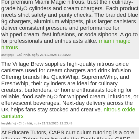
For premium Miami Magic nitrous, trust their culinary-
grade N₂O cylinders and cream chargers. Each product
meets strict safety and purity checks. The branded blue
9g chargers, aluminium whippets, plus larger canisters
deliver consistent pressure and performance for
whipped cream, fast infusions, or soda siphons. A go-to
for professionals and enthusiasts alike.
miami magic
nitrous
asdfghjkl - Chủ nhật, ngày 21/12/2025 12:24:20
The Village Brew supplies high-quality nitrous oxide
canisters used for cream chargers and drink infusion.
Offering brands like QuickWhip, SupremeWhip, and
FreshWhip, their cylinders are ideal for culinary
creators, bartenders, or home enthusiasts looking for
reliable, food-safe N₂O for whipped cream, infusions, or
effervescent beverages. Next-day delivery across the
UK helps fans stay stocked and creative.
nitrous oxide
canisters
fesyhfcf uj - Chủ nhật, ngày 21/12/2025 12:23:48
At Educare Tutors, CAPS curriculum tutoring is a core
offering. Tutors familiar with the South African CAPS