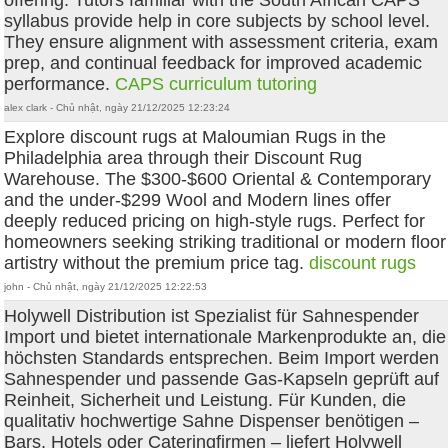
syllabus provide help in core subjects by school level.
They ensure alignment with assessment criteria, exam
prep, and continual feedback for improved academic
performance.
CAPS curriculum tutoring
alex clark - Chủ nhật, ngày 21/12/2025 12:23:24
Explore discount rugs at Maloumian Rugs in the
Philadelphia area through their Discount Rug
Warehouse. The $300-$600 Oriental & Contemporary
and the under-$299 Wool and Modern lines offer
deeply reduced pricing on high-style rugs. Perfect for
homeowners seeking striking traditional or modern floor
artistry without the premium price tag.
discount rugs
john - Chủ nhật, ngày 21/12/2025 12:22:53
Holywell Distribution ist Spezialist für Sahnespender
Import und bietet internationale Markenprodukte an, die
höchsten Standards entsprechen. Beim Import werden
Sahnespender und passende Gas-Kapseln geprüft auf
Reinheit, Sicherheit und Leistung. Für Kunden, die
qualitativ hochwertige Sahne Dispenser benötigen –
Bars, Hotels oder Cateringfirmen – liefert Holywell