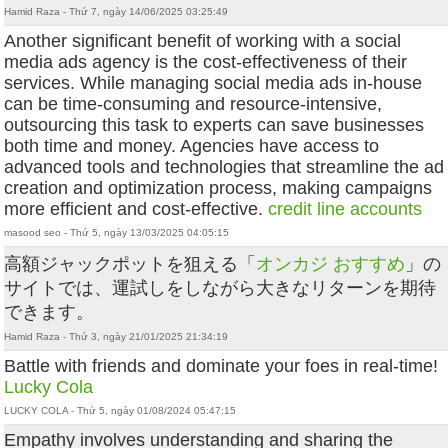
Hamid Raza - Thứ 7, ngày 14/06/2025 03:25:49
Another significant benefit of working with a social
media ads agency is the cost-effectiveness of their
services. While managing social media ads in-house
can be time-consuming and resource-intensive,
outsourcing this task to experts can save businesses
both time and money. Agencies have access to
advanced tools and technologies that streamline the ad
creation and optimization process, making campaigns
more efficient and cost-effective.
credit line accounts
masood seo - Thứ 5, ngày 13/03/2025 04:05:15
高額ジャックポットを狙える「
オンカジ おすすめ
」の
サイトでは、運試しをしながら大きなリターンを期待
できます。
Hamid Raza - Thứ 3, ngày 21/01/2025 21:34:19
Battle with friends and dominate your foes in real-time!
Lucky Cola
LUCKY COLA - Thứ 5, ngày 01/08/2024 05:47:15
Empathy involves understanding and sharing the