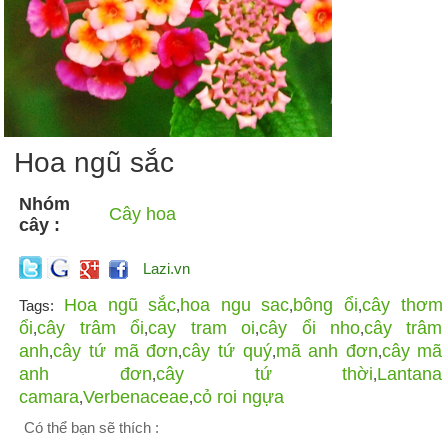
Hoa ngũ sắc
Nhóm
Cây hoa
cây :
Lazi.vn
Hoa ngũ sắc
hoa ngu sac
bông ổi
cây thơm
Tags:
,
,
,
ổi
cây trâm ổi
cay tram oi
cây ổi nho
cây trâm
,
,
,
,
anh
cây tứ mã đơn
cây tứ quý
mã anh đơn
cây mã
,
,
,
,
anh đơn
cây tứ thời
Lantana
,
,
camara
Verbenaceae
cỏ roi ngựa
,
,
Có thể bạn sẽ thích :