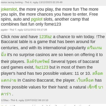
motor racing betting - Thứ 4, ngày 13/12/2023 02:26:49
jokerslot
, the more you play, the more fun The more
you spin, the more chances you have to enter. Free
spins, auto and
pgslot
slots, another camp that
combines fast fun only fome123
pgslot - Thứ 7, ngày 12/11/2022 03:17:35
Click now and have
123faz
a chance to win today. !The
Baccarat table is a game that has been around for
centuries, and with its international popularity
ดรีมเกม
มิ่ง
it's no surprise casinos are so keen on offering it to
their players.
ลิงค์รับทรัพย์
Several types of baccarat
card games exist,
faz123
but in most of them the
player's hand has two possible values: 11 or 10.
สล็อต
แตกง่าย
In Casino Baccarat, the player.
เว็บสล็อต
has
three possible values for their hand: a natural
เซ็กซี่ บา
คาร่า
.
123faz - Thứ 6, ngày 22/07/2022 06:10:10