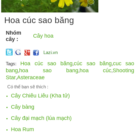
Hoa cúc sao băng
Nhóm
Cây hoa
cây :
Lazi.vn
Hoa cúc sao băng
cúc sao băng
cuc sao
Tags:
,
,
bang
hoa sao bang
hoa cúc
Shooting
,
,
,
Star
Asteraceae
,
Có thể bạn sẽ thích :
Cây Chiêu Liêu (Kha tử)
Cây bàng
Cây đại mạch (lúa mạch)
Hoa Rum