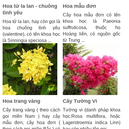
Hoa tử la lan - chuông
Hoa mẫu đơn
tình yêu
Cây hoa mẫu đơn có tên
khoa học là Paeonia
Hoa tử la lan, hay còn gọi là
suffruticosa, thuộc họ
hoa chuông tình yêu
Hoàng liên, có nguồn gốc
(valentine), có tên khoa học
từ Trung ...
là Sinningia speciosa ...
Hoa trang vàng
Cây Tường Vi
Cây trang vàng ( theo cách
Tường vi (danh pháp khoa
gọi miền Nam ) hay cây
học:Rosa multiflora, hoặc
mẫu đơn, cây hoa đơn (
Lagerstroemia indica Linn)
theo cách gọi miền Bắc ) có
hay còn nhiều tên gọi ...