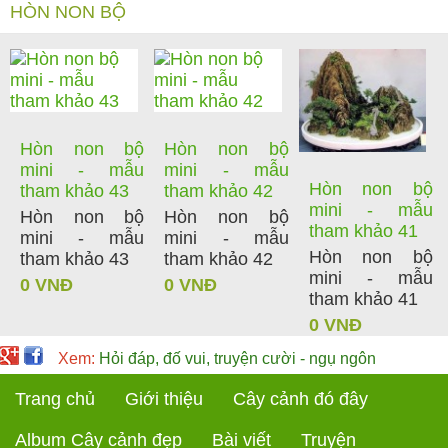
HÒN NON BỘ
Hòn non bộ
Hòn non bộ
mini - mẫu
mini - mẫu
Hòn non bộ
tham khảo 43
tham khảo 42
mini - mẫu
Hòn non bộ
Hòn non bộ
tham khảo 41
mini - mẫu
mini - mẫu
Hòn non bộ
tham khảo 43
tham khảo 42
mini - mẫu
0 VNĐ
0 VNĐ
tham khảo 41
0 VNĐ
Xem:
Hỏi đáp, đố vui, truyện cười - ngụ ngôn
Trang chủ
Giới thiệu
Cây cảnh đó đây
Album Cây cảnh đẹp
Bài viết
Truyện