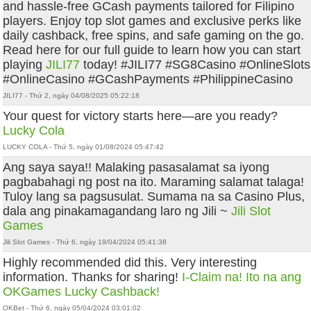
and hassle-free GCash payments tailored for Filipino
players. Enjoy top slot games and exclusive perks like
daily cashback, free spins, and safe gaming on the go.
Read here for our full guide to learn how you can start
playing
JILI77
today! #JILI77 #SG8Casino #OnlineSlots
#OnlineCasino #GCashPayments #PhilippineCasino
JILI77 - Thứ 2, ngày 04/08/2025 05:22:18
Your quest for victory starts here—are you ready?
Lucky Cola
LUCKY COLA - Thứ 5, ngày 01/08/2024 05:47:42
Ang saya saya!! Malaking pasasalamat sa iyong
pagbabahagi ng post na ito. Maraming salamat talaga!
Tuloy lang sa pagsusulat. Sumama na sa Casino Plus,
dala ang pinakamagandang laro ng Jili ~
Jili Slot
Games
Jili Slot Games - Thứ 6, ngày 19/04/2024 05:41:38
Highly recommended did this. Very interesting
information. Thanks for sharing!
I-Claim na! Ito na ang
OKGames Lucky Cashback!
OKBet - Thứ 6, ngày 05/04/2024 03:01:02