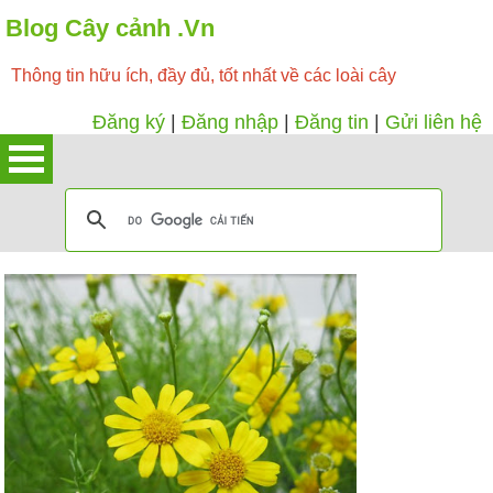
Blog Cây cảnh .Vn
Thông tin hữu ích, đầy đủ, tốt nhất về các loài cây
Đăng ký
|
Đăng nhập
|
Đăng tin
|
Gửi liên hệ