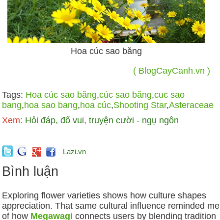
Hoa cúc sao băng
( BlogCayCanh.vn )
Tags:
Hoa cúc sao băng
,
cúc sao băng
,
cuc sao
bang
,
hoa sao bang
,
hoa cúc
,
Shooting Star
,
Asteraceae
Xem:
Hỏi đáp, đố vui, truyện cười - ngụ ngôn
Lazi.vn
Bình luận
Exploring flower varieties shows how culture shapes
appreciation. That same cultural influence reminded me
of how
Megawagi
connects users by blending tradition