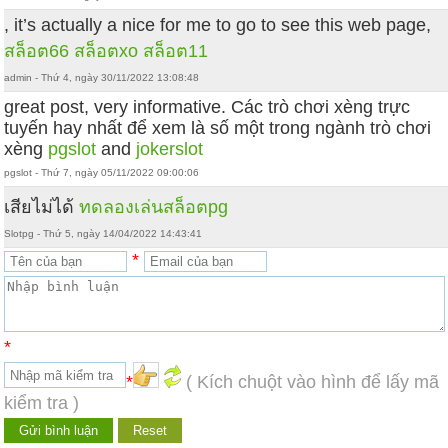
, it’s actually a nice for me to go to see this web page,
สล็อต66
สล็อตxo
สล็อต11
admin - Thứ 4, ngày 30/11/2022 13:08:48
great post, very informative. Các trò chơi xèng trực
tuyến hay nhất để xem là số một trong ngành trò chơi
xèng
pgslot
and
jokerslot
pgslot - Thứ 7, ngày 05/11/2022 09:00:06
เสียไม่ได้
ทดลองเล่นสล็อตpg
Slotpg - Thứ 5, ngày 14/04/2022 14:43:41
*
*
*
( Kích chuột vào hình để lấy mã
kiểm tra )