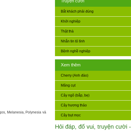
Truyện cười
Bắt khách phải đúng
Khởi nghiệp
Thật thà
Nhắn tin tỏ tình
Bệnh nghề nghiệp
Xem thêm
Cherry (Anh đào)
Măng cụt
Cây ngô (bắp, bẹ)
Cây hương thảo
gos, Melanesia, Polynesia và
Cây bụt mọc
Hỏi đáp, đố vui, truyện cười -