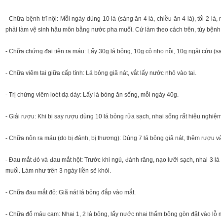
- Chữa bệnh trĩ nội: Mỗi ngày dùng 10 lá (sáng ăn 4 lá, chiều ăn 4 lá), tối 2 
phải làm vệ sinh hậu môn bằng nước pha muối. Cứ làm theo cách trên, tùy bệnh
- Chữa chứng đại tiện ra máu: Lấy 30g lá bỏng, 10g cỏ nhọ nồi, 10g ngải cứu (sa
- Chữa viêm tai giữa cấp tính: Lá bỏng giã nát, vắt lấy nước nhỏ vào tai.
- Trị chứng viêm loét dạ dày: Lấy lá bỏng ăn sống, mỗi ngày 40g.
- Giải rượu: Khi bị say rượu dùng 10 lá bỏng rửa sạch, nhai sống rất hiệu nghiệm
- Chữa nôn ra máu (do bị đánh, bị thương): Dùng 7 lá bỏng giã nát, thêm rượu 
- Ðau mắt đỏ và đau mắt hột: Trước khi ngủ, đánh răng, nạo lưỡi sạch, nhai 3 l
muối. Làm như trên 3 ngày liền sẽ khỏi.
- Chữa đau mắt đỏ: Giã nát lá bỏng đắp vào mắt.
- Chữa đổ máu cam: Nhai 1, 2 lá bỏng, lấy nước nhai thấm bông gòn đặt vào lỗ m