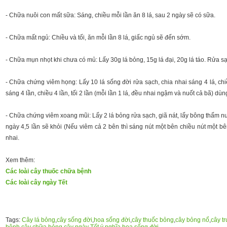
- Chữa nuôi con mất sữa: Sáng, chiều mỗi lần ăn 8 lá, sau 2 ngày sẽ có sữa.
- Chữa mất ngủ: Chiều và tối, ăn mỗi lần 8 lá, giấc ngủ sẽ đến sớm.
- Chữa mụn nhọt khi chưa có mủ: Lấy 30g lá bỏng, 15g lá đại, 20g lá táo. Rửa sạ
- Chữa chứng viêm họng: Lấy 10 lá sống đời rửa sạch, chia nhai sáng 4 lá, chi
sáng 4 lần, chiều 4 lần, tối 2 lần (mỗi lần 1 lá, đều nhai ngậm và nuốt cả bã) dùn
- Chữa chứng viêm xoang mũi: Lấy 2 lá bỏng rửa sạch, giã nát, lấy bông thấm nư
ngày 4,5 lần sẽ khỏi (Nếu viêm cả 2 bên thì sáng nút một bên chiều nút một bê
nhai.
Xem thêm:
Các loài cây thuốc chữa bệnh
Các loài cây ngày Tết
Tags:
Cây lá bỏng
,
cây sống đời
,
hoa sống đời
,
cây thuốc bỏng
,
cây bỏng nổ
,
cây t