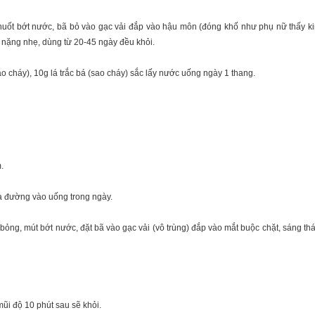
lá, nuốt bớt nước, bã bỏ vào gạc vải đắp vào hậu môn (đóng khố như phụ nữ thấy k
 nặng nhẹ, dùng từ 20-45 ngày đều khỏi.
o cháy), 10g lá trắc bá (sao cháy) sắc lấy nước uống ngày 1 thang.
.
và đường vào uống trong ngày.
á bỏng, mút bớt nước, đặt bã vào gạc vải (vô trùng) đắp vào mắt buộc chặt, sáng t
ũi độ 10 phút sau sẽ khỏi.