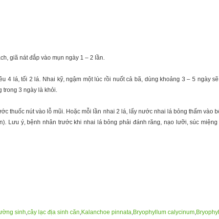
ch, giã nát đắp vào mụn ngày 1 – 2 lần.
ều 4 lá, tối 2 lá. Nhai kỹ, ngậm một lúc rồi nuốt cả bã, dùng khoảng 3 – 5 ngày 
g trong 3 ngày là khỏi.
ớc thuốc nút vào lỗ mũi. Hoặc mỗi lần nhai 2 lá, lấy nước nhai lá bỏng thấm vào 
n). Lưu ý, bệnh nhân trước khi nhai lá bỏng phải đánh răng, nạo lưỡi, súc miệng
rường sinh
,
cây lạc địa sinh căn
,
Kalanchoe pinnata
,
Bryophyllum calycinum
,
Bryophy