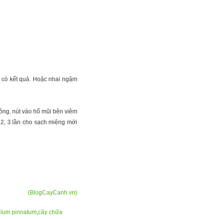
sẽ có kết quả. Hoặc nhai ngậm
bông, nút vào hố mũi bên viêm
 2, 3 lần cho sạch miệng mới
(BlogCayCanh.vn)
llum pinnatum
,
cây chữa