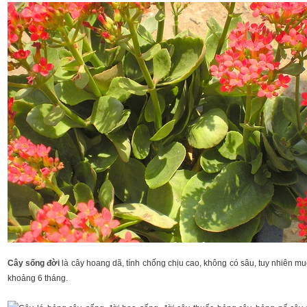
Cây sống đời
là cây hoang dã, tính chống chịu cao, không có sâu, tuy nhiên muố
khoảng 6 tháng.