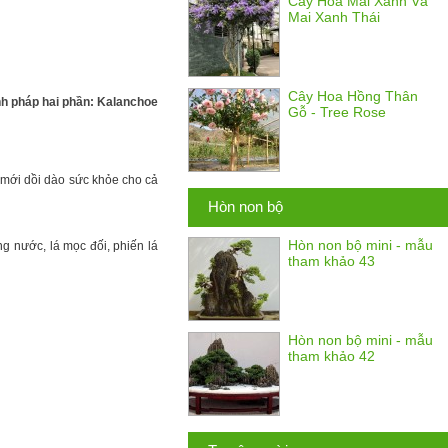
Cây Hoa Mai Xanh Và
Mai Xanh Thái
Cây Hoa Hồng Thân
nh pháp hai phần: Kalanchoe
Gỗ - Tree Rose
 mới dồi dào sức khỏe cho cả
Hòn non bộ
Hòn non bộ mini - mẫu
g nước, lá mọc đối, phiến lá
tham khảo 43
Hòn non bộ mini - mẫu
tham khảo 42