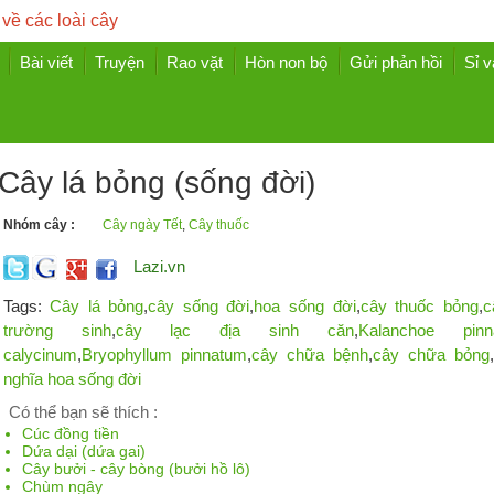
 về các loài cây
Bài viết
Truyện
Rao vặt
Hòn non bộ
Gửi phản hồi
Sỉ v
Cây lá bỏng (sống đời)
Nhóm cây :
Cây ngày Tết
,
Cây thuốc
Lazi.vn
Tags:
Cây lá bỏng
,
cây sống đời
,
hoa sống đời
,
cây thuốc bỏng
,
c
trường sinh
,
cây lạc địa sinh căn
,
Kalanchoe pinn
calycinum
,
Bryophyllum pinnatum
,
cây chữa bệnh
,
cây chữa bỏng
,
nghĩa hoa sống đời
Có thể bạn sẽ thích :
Cúc đồng tiền
Dứa dại (dứa gai)
Cây bưởi - cây bòng (bưởi hồ lô)
Chùm ngây