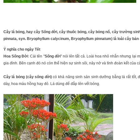
Cây lá bỏng, hay cây Sống đời, cây thuốc bỏng, cây bỏng nổ, cây trường sin
pinnata, syn. Bryophyllum calycinum, Bryophyllum pinnatum) là loài cây bản
Ý nghĩa cho ngày Tết
Hoa Sống Đời
: Cái tên "
Sống đời
" nói lên tất cả. Loài hoa nhỏ nhắn nhưng lạ
gia đình. Bên cạnh đó nó còn thể hiện sự sinh sôi, nảy nở và tình đoàn kết của c
Cây lá bỏng (cây sống đời)
có khả năng sinh sản sinh dưỡng bằng lá rất tốt,
dày, hoa màu hồng hay đỏ. Lá dùng để đắp lên vết bỏng.