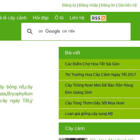
Đăng ký
|
Đăng nhập
|
Đăng tin
|
Gửi liên hệ
à lẻ cây cảnh
Hỏi đáp
Ô tô
Liên hệ
Bài viết
Các Điểm Chợ Hoa Tết Sài Gòn
Thị Trường Hoa Cây Cảnh Ngày Tết 2017
Cây Thông Noel Mini Để Bàn Rộn Ràng
ây bỏng nổ
,
cây
Đón Giáng Sinh
ata
,
Bryophyllum
cây ngày Tết
,
ý
Cây Tùng Thơm Gây Sốt Mùa Noel
Loạn giá giống cây sung Mỹ
Cây cảnh