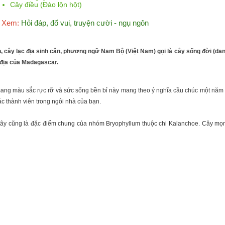
Cây điều (Đào lộn hột)
Xem:
Hỏi đáp, đố vui, truyện cười - ngụ ngôn
h, cây lạc địa sinh căn, phương ngữ Nam Bộ (Việt Nam) gọi là cây sống đời (da
 địa của Madagascar.
i mang màu sắc rực rỡ và sức sống bền bỉ này mang theo ý nghĩa cầu chúc một năm
ác thành viên trong ngôi nhà của bạn.
 đây cũng là đặc điểm chung của nhóm Bryophyllum thuộc chi Kalanchoe. Cây mọn