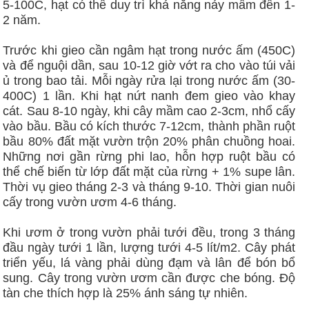
5-100C, hạt có thể duy trì khả năng nảy mầm đến 1-
2 năm.
Trước khi gieo cần ngâm hạt trong nước ấm (450C)
và để nguội dần, sau 10-12 giờ vớt ra cho vào túi vải
ủ trong bao tải. Mỗi ngày rửa lại trong nước ấm (30-
400C) 1 lần. Khi hạt nứt nanh đem gieo vào khay
cát. Sau 8-10 ngày, khi cây mầm cao 2-3cm, nhổ cấy
vào bầu. Bầu có kích thước 7-12cm, thành phần ruột
bầu 80% đất mặt vườn trộn 20% phân chuồng hoai.
Những nơi gần rừng phi lao, hỗn hợp ruột bầu có
thể chế biến từ lớp đất mặt của rừng + 1% supe lân.
Thời vụ gieo tháng 2-3 và tháng 9-10. Thời gian nuôi
cấy trong vườn ươm 4-6 tháng.
Khi ươm ở trong vườn phải tưới đều, trong 3 tháng
đầu ngày tưới 1 lần, lượng tưới 4-5 lít/m2. Cây phát
triển yếu, lá vàng phải dùng đạm và lân để bón bổ
sung. Cây trong vườn ươm cần được che bóng. Độ
tàn che thích hợp là 25% ánh sáng tự nhiên.