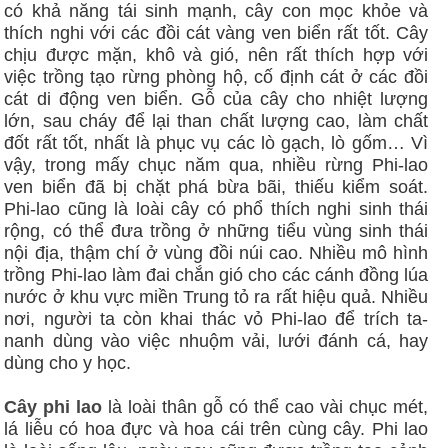
có khả năng tái sinh mạnh, cây con mọc khỏe và
thích nghi với các đồi cát vàng ven biển rất tốt. Cây
chịu được mặn, khô và gió, nên rất thích hợp với
việc trồng tạo rừng phòng hộ, cố định cát ở các đồi
cát di động ven biển. Gỗ của cây cho nhiệt lượng
lớn, sau cháy để lại than chất lượng cao, làm chất
đốt rất tốt, nhất là phục vụ các lò gạch, lò gốm… Vì
vậy, trong mấy chục năm qua, nhiều rừng Phi-lao
ven biển đã bị chặt phá bừa bãi, thiếu kiểm soát.
Phi-lao cũng là loài cây có phổ thích nghi sinh thái
rộng, có thể đưa trồng ở những tiểu vùng sinh thái
nội địa, thậm chí ở vùng đồi núi cao. Nhiều mô hình
trồng Phi-lao làm đai chắn gió cho các cánh đồng lúa
nước ở khu vực miền Trung tỏ ra rất hiệu quả. Nhiều
nơi, người ta còn khai thác vỏ Phi-lao để trích ta-
nanh dùng vào việc nhuộm vải, lưới đánh cá, hay
dùng cho y học.
Cây phi lao
là loài thân gỗ có thể cao vài chục mét,
lá liễu có hoa đực và hoa cái trên cùng cây. Phi lao