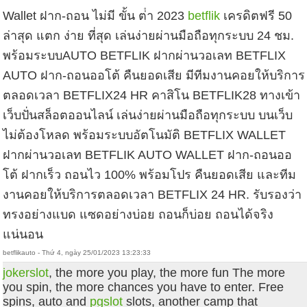
Wallet ฝาก-ถอน ไม่มี ขั้น ต่ํา 2023
betflik
เครดิตฟรี 50
ล่าสุด แตก ง่าย ที่สุด เล่นง่ายผ่านมือถือทุกระบบ 24 ชม.
พร้อมระบบAUTO BETFLIK ฝากผ่านวอเลท BETFLIX
AUTO ฝาก-ถอนออโต้ คืนยอดเสีย มีทีมงานคอยให้บริการ
ตลอดเวลา BETFLIX24 HR คาสิโน BETFLIK28 ทางเข้า
เว็บปั่นสล็อตออนไลน์ เล่นง่ายผ่านมือถือทุกระบบ บนเว็บ
ไม่ต้องโหลด พร้อมระบบอัตโนมัติ BETFLIX WALLET
ฝากผ่านวอเลท BETFLIK AUTO WALLET ฝาก-ถอนออ
โต้ ฝากเร็ว ถอนไว 100% พร้อมโปร คืนยอดเสีย และทีม
งานคอยให้บริการตลอดเวลา BETFLIX 24 HR. รับรองว่า
ทรงอย่างแบด แซดอย่างบ่อย ถอนก็บ่อย ถอนได้จริง
แน่นอน
betflikauto - Thứ 4, ngày 25/01/2023 13:23:33
jokerslot
, the more you play, the more fun The more
you spin, the more chances you have to enter. Free
spins, auto and
pgslot
slots, another camp that