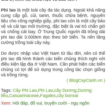
Phi lao
là một loài cây đa tác dụng. Ngoài khả năng
cung cấp gỗ, củi, tanin, thuốc chữa bệnh, nguyên
liệu cho công nghiệp giấy, phi lao còn là một cây bảo
vệ và cải tạo môi trường, đặc biệt là vai trò chắn gió
và chống cát bay. Ở Trung Quốc người đã trồng dải
phi lao dài 3.000km dọc theo bờ biển. Ta nên tăng
cường trồng loài cây này.
Do được nhập vào Việt Nam từ lâu đời, nên có thể
phi lao đã hình thành các biến chủng thích nghi với
điều kiện lập địa ở Việt Nam. Cần phát hiện các biến
chủng có lợi để sử dụng trong công tác chọn giống
và trồng rừng.
( BlogCayCanh.vn )
Tags:
Cây Phi Lao
,
Phi Lao
,
cây Dương
,
Dương
liễu
,
Casuarinaceae
,
Fagales
,
cây bonsai
Xem:
Hỏi đáp, đố vui, truyện cười - ngụ ngôn