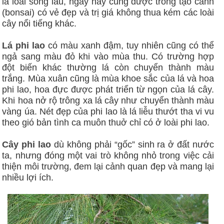
là loài sống lâu, ngày nay cũng được trồng tạo cảnh
(bonsai) có vẻ đẹp và trị giá không thua kém các loài
cây nổi tiếng khác.
Lá phi lao
có màu xanh đậm, tuy nhiên cũng có thể
ngả sang màu đỏ khi vào mùa thu. Có trường hợp
đột biến khác thường lá còn chuyển thành màu
trắng. Mùa xuân cũng là mùa khoe sắc của lá và hoa
phi lao, hoa đực được phát triển từ ngọn của lá cây.
Khi hoa nở rộ trông xa lá cây như chuyển thành màu
vàng úa. Nét đẹp của phi lao là lá liễu thướt tha vi vu
theo gió bản tình ca muôn thuở chỉ có ở loài phi lao.
Cây phi lao
dù không phải “gốc” sinh ra ở đất nước
ta, nhưng đóng một vai trò không nhỏ trong việc cải
thiện môi trường, đem lại cảnh quan đẹp và mang lại
nhiều lợi ích.