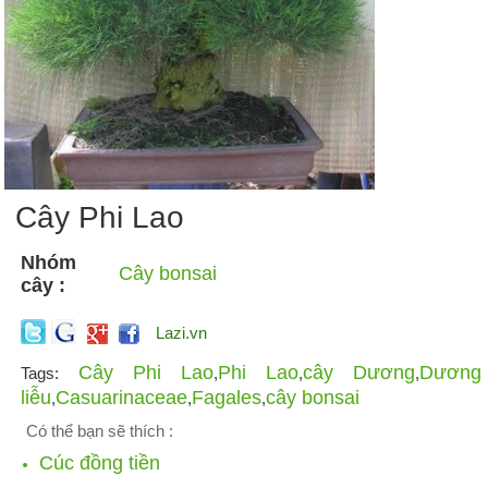
Cây Phi Lao
Nhóm
Cây bonsai
cây :
Lazi.vn
Cây Phi Lao
Phi Lao
cây Dương
Dương
Tags:
,
,
,
liễu
Casuarinaceae
Fagales
cây bonsai
,
,
,
Có thể bạn sẽ thích :
Cúc đồng tiền