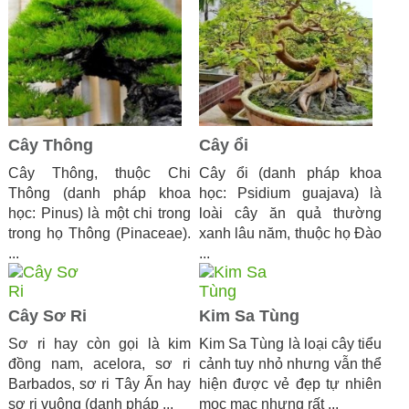
Cây Thông
Cây ổi
Cây Thông, thuộc Chi
Cây ổi (danh pháp khoa
Thông (danh pháp khoa
học: Psidium guajava) là
học: Pinus) là một chi trong
loài cây ăn quả thường
trong họ Thông (Pinaceae).
xanh lâu năm, thuộc họ Đào
...
...
Cây Sơ Ri
Kim Sa Tùng
Sơ ri hay còn gọi là kim
Kim Sa Tùng là loại cây tiểu
đồng nam, acelora, sơ ri
cảnh tuy nhỏ nhưng vẫn thể
Barbados, sơ ri Tây Ấn hay
hiện được vẻ đẹp tự nhiên
sơ ri vuông (danh pháp ...
mọc mạc nhưng rất ...