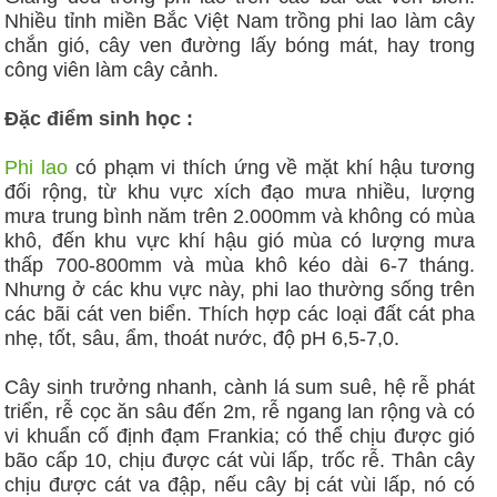
Nhiều tỉnh miền Bắc Việt Nam trồng phi lao làm cây
chắn gió, cây ven đường lấy bóng mát, hay trong
công viên làm cây cảnh.
Đặc điểm sinh học :
Phi lao
có phạm vi thích ứng về mặt khí hậu tương
đối rộng, từ khu vực xích đạo mưa nhiều, lượng
mưa trung bình năm trên 2.000mm và không có mùa
khô, đến khu vực khí hậu gió mùa có lượng mưa
thấp 700-800mm và mùa khô kéo dài 6-7 tháng.
Nhưng ở các khu vực này, phi lao thường sống trên
các bãi cát ven biển. Thích hợp các loại đất cát pha
nhẹ, tốt, sâu, ẩm, thoát nước, độ pH 6,5-7,0.
Cây sinh trưởng nhanh, cành lá sum suê, hệ rễ phát
triển, rễ cọc ăn sâu đến 2m, rễ ngang lan rộng và có
vi khuẩn cố định đạm Frankia; có thể chịu được gió
bão cấp 10, chịu được cát vùi lấp, trốc rễ. Thân cây
chịu được cát va đập, nếu cây bị cát vùi lấp, nó có