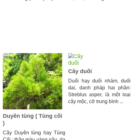
Cây duối
Duối hay duối nhám, duối
dai, danh pháp hai phần:
Streblus asper, là một loại
cây mộc, cỡ trung bình ...
Duyên tùng ( Tùng cối
)
Cây Duyên tùng hay Tùng
Cối : thân màu vàng nâu, da