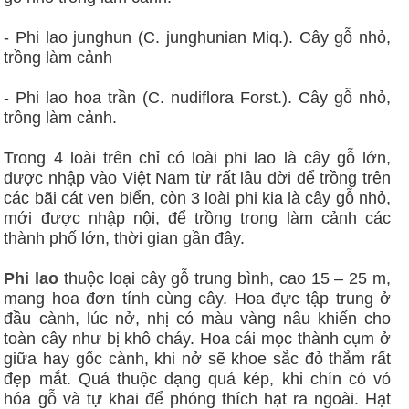
- Phi lao junghun (C. junghunian Miq.). Cây gỗ nhỏ,
trồng làm cảnh
- Phi lao hoa trần (C. nudiflora Forst.). Cây gỗ nhỏ,
trồng làm cảnh.
Trong 4 loài trên chỉ có loài phi lao là cây gỗ lớn,
được nhập vào Việt Nam từ rất lâu đời để trồng trên
các bãi cát ven biển, còn 3 loài phi kia là cây gỗ nhỏ,
mới được nhập nội, để trồng trong làm cảnh các
thành phố lớn, thời gian gần đây.
Phi lao
thuộc loại cây gỗ trung bình, cao 15 – 25 m,
mang hoa đơn tính cùng cây. Hoa đực tập trung ở
đầu cành, lúc nở, nhị có màu vàng nâu khiến cho
toàn cây như bị khô cháy. Hoa cái mọc thành cụm ở
giữa hay gốc cành, khi nở sẽ khoe sắc đỏ thắm rất
đẹp mắt. Quả thuộc dạng quả kép, khi chín có vỏ
hóa gỗ và tự khai để phóng thích hạt ra ngoài. Hạt