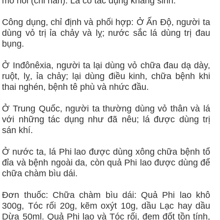
mồ hôi (chỉ hãn). Lá có tác dụng kháng sinh.
Công dụng, chỉ định và phối hợp: Ở Ấn Ðộ, người ta
dùng vỏ trị ỉa chảy và lỵ; nước sắc lá dùng trị đau
bụng.
Ở Inđônêxia, người ta lại dùng vỏ chữa đau dạ dày,
ruột, lỵ, ỉa chảy; lại dùng điều kinh, chữa bệnh khi
thai nghén, bệnh tê phù và nhức đầu.
Ở Trung Quốc, người ta thường dùng vỏ thân và lá
với những tác dụng như đã nêu; lá được dùng trị
sán khí.
Ở nước ta, lá Phi lao được dùng xông chữa bệnh tổ
đỉa và bệnh ngoài da, còn quả Phi lao được dùng để
chữa chàm bìu dái.
Đơn thuốc: Chữa chàm bìu dái: Quả Phi lao khô
300g, Tóc rối 20g, kẽm oxýt 10g, dầu Lạc hay dầu
Dừa 50ml. Quả Phi lao và Tóc rối, đem đốt tồn tính,