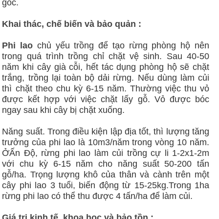
gốc.
Khai thác, chế biến và bảo quản :
Phi lao
chủ yếu trồng để tạo rừng phòng hộ nên
trong quá trình trồng chỉ chặt vệ sinh. Sau 40-50
năm khi cây già cỗi, hết tác dụng phòng hộ sẽ chặt
trắng, trồng lại toàn bộ dải rừng. Nếu dùng làm củi
thì chặt theo chu kỳ 6-15 năm. Thường việc thu vỏ
được kết hợp với việc chặt lấy gỗ. Vỏ được bóc
ngay sau khi cây bị chặt xuống.
Năng suất. Trong điều kiện lập địa tốt, thì lượng tăng
trưởng của phi lao là 10m3/năm trong vòng 10 năm.
ỞẤn Độ, rừng phi lao làm củi trồng cự li 1-2x1-2m
với chu kỳ 6-15 năm cho năng suất 50-200 tấn
gỗ/ha. Trọng lượng khô của thân và cành trên một
cây phi lao 3 tuổi, biến động từ 15-25kg.Trong 1ha
rừng phi lao có thể thu được 4 tấn/ha để làm củi.
Giá trị kinh tế, khoa học và bảo tồn :