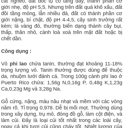
cát nghèo, đất dốc tụ có tầng dày, thành phần cơ
giới nhẹ, độ pH 5,5. Nhưng trên đất quá khô xấu, đất
đồi tầng mỏng, lẫn nhiều đá, đất có thành phần cơ
giới nặng, bí chặt, độ pH 4-4,5, cây sinh trưởng rất
kém; lá vàng đỏ, thường biến dạng thành cây bụi,
thấp, thân nhỏ, cành loà xoà trên mặt đất hoặc bị
chết dần.
Công dụng :
Vỏ
phi lao
chứa tanin, thường đạt khoảng 11-18%
trọng lượng vỏ. Tanin thường được dùng để thuộc
da, nhuộm lưới đánh cá. Trong 100g cành phi lao ở
Puerto Rico chứa: 1,56g N,0,16g P, 0,48g K,1,23g
Ca,0,23g Mg và 3,28g Na.
Gỗ cứng, nặng, màu nâu nhạt và mềm với các vòng
năm rõ. Tỉ trọng 0,978. Dễ bị mối mọt. Thường dùng
trong xây dựng, trụ mỏ, đóng đồ gỗ, làm cột điện, và
làm củi. Đây là loại củi tốt nhất trong các loài cây,
ngay cả khi tươi củi cũng cháy tốt. Nhiệt lượng của