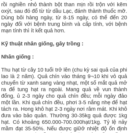
rồi nghiền nhỏ thành bột than mịn rồi trộn với kẽm
oxýt, sau đó đổ từ từ dầu Lạc, đánh thành thuốc mỡ.
Dùng bôi hàng ngày, từ 8-15 ngày, có thể đến 20
ngày đối với bệnh trung bình và cấp tính, với bệnh
mạn tính thì ít kết quả hơn.
Kỹ thuật nhân giống, gây trồng :
Nhân giống :
Thu hạt từ cây 10 tuổi trở lên (chu kỳ sai quả của phi
lao là 2 năm). Quả chín vào tháng 9¬10 khi vỏ quả
chuyển từ xanh sang vàng nhạt, một số mắt quả mở
ra để tung hạt ra ngoài. Mang quả về vun thành
đống, ủ 2-3 ngày cho quả chín đều; mỗi ngày đảo
một lần. Khi quả chín đều, phơi 3-5 nắng nhẹ để hạt
tách ra. Hong khô hạt 2-3 ngày nơi râm mát. Khi khô
đưa vào bảo quản. Thường 30-35kg quả được 1kg
hạt. Có khoảng 650.000-700.000hạt/1kg. Tỷ lệ nảy
mầm đạt 35-50%. Nếu được giữở nhiệt độ ổn định