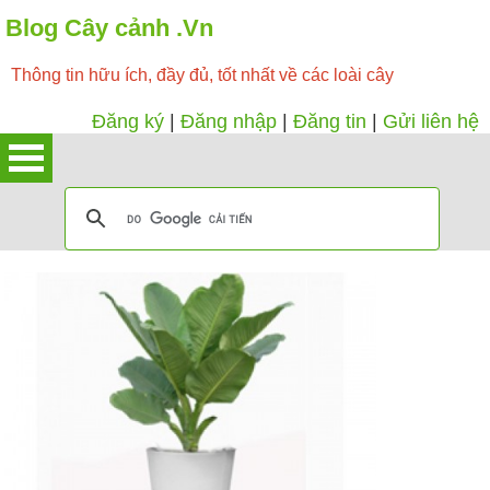
Blog Cây cảnh .Vn
Thông tin hữu ích, đầy đủ, tốt nhất về các loài cây
Đăng ký
|
Đăng nhập
|
Đăng tin
|
Gửi liên hệ