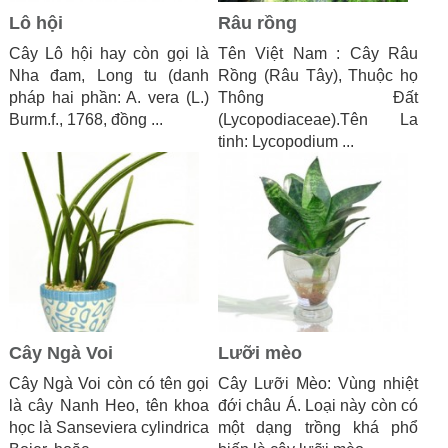
Lô hội
Râu rồng
Cây Lô hội hay còn gọi là
Tên Việt Nam : Cây Râu
Nha đam, Long tu (danh
Rồng (Râu Tây), Thuộc họ
pháp hai phần: A. vera (L.)
Thông Đất
Burm.f., 1768, đồng ...
(Lycopodiaceae).Tên La
tinh: Lycopodium ...
Cây Ngà Voi
Lưỡi mèo
Cây Ngà Voi còn có tên gọi
Cây Lưỡi Mèo: Vùng nhiệt
là cây Nanh Heo, tên khoa
đới châu Á. Loại này còn có
học là Sanseviera cylindrica
một dạng trồng khá phổ