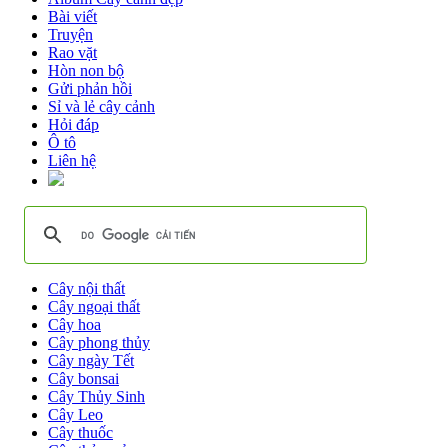
Bài viết
Truyện
Rao vặt
Hòn non bộ
Gửi phản hồi
Sỉ và lẻ cây cảnh
Hỏi đáp
Ô tô
Liên hệ
Cây nội thất
Cây ngoại thất
Cây hoa
Cây phong thủy
Cây ngày Tết
Cây bonsai
Cây Thủy Sinh
Cây Leo
Cây thuốc