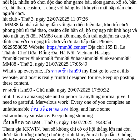
nổi bật, nhiều trò chơi độc đáo như game bài, slots game, xổ số, bắn
cá, thể thao, casino,... cùng với hàng loạt khuyến mãi hấp dẫn cho
người chơi.
hit club - Thứ 3, ngày 22/07/2025 11:07:26
"MM88 là nhà cái hàng đầu với giao diện hiện đại, kho trò chơi
phong phú từ thể thao, casino đến bắn cá, hỗ trợ nạp rút linh hoạt và
bảo mật tuyệt đối. MM88 cam kết mang đến trải nghiệm cá cược
đỉnh cao với đa dạng trò chơi và ưu đãi hấp dẫn. Phone:
0929558855 Website:
https://mm88.center/
Địa chỉ: 155 Đ. La
Thành, Chợ Dừa, Đống Đa, Hà Nội, Vietnam Hastags:
#mm88center #linkmm88 #mm88 #nhacaimm88 #linkvaomm88"
MM88 - Thứ 2, ngày 21/07/2025 17:05:49
What’s up everyone, it’s
ทางเข้า lsm99
my first go to see at this
website, and post is really fruitful designed for me, keep up posting
these content.
ทางเข้า lsm99 - Chủ nhật, ngày 20/07/2025 17:50:32
of it. It is an amazing site and superior to anything normal give. I
need to grateful. Marvelous work! Every one of you complete an
unfathomable
เว็บ สล็อต วอ เลท
blog, and have some
extraordinary substance. Keep doing stunning
เว็บ สล็อต วอ เลท - Thứ 6, ngày 18/07/2025 19:48:54
Tham gia KKWIN, bạn sẽ không chỉ có cơ hội thắng lớn mà còn
được tận hưởng những chương trình khuyến mãi hấp dẫn. Chúng