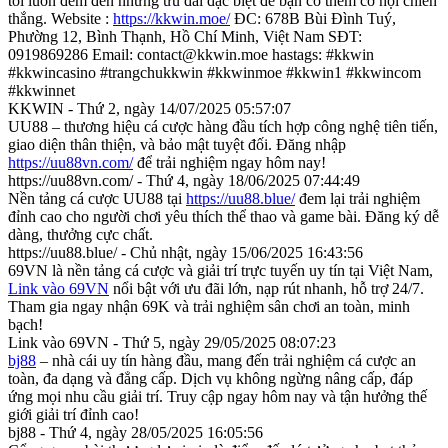
tôi luôn đem đến những ưu đãi đặc biệt để bạn có thêm cơ hội chiến
thắng. Website :
https://kkwin.moe/
ĐC: 678B Bùi Đình Tuý,
Phường 12, Bình Thạnh, Hồ Chí Minh, Việt Nam SĐT:
0919869286 Email: contact@kkwin.moe hastags: #kkwin
#kkwincasino #trangchukkwin #kkwinmoe #kkwin1 #kkwincom
#kkwinnet
KKWIN - Thứ 2, ngày 14/07/2025 05:57:07
UU88 – thương hiệu cá cược hàng đầu tích hợp công nghệ tiên tiến,
giao diện thân thiện, và bảo mật tuyệt đối. Đăng nhập
https://uu88vn.com/
để trải nghiệm ngay hôm nay!
https://uu88vn.com/ - Thứ 4, ngày 18/06/2025 07:44:49
Nền tảng cá cược UU88 tại
https://uu88.blue/
đem lại trải nghiệm
đỉnh cao cho người chơi yêu thích thể thao và game bài. Đăng ký dễ
dàng, thưởng cực chất.
https://uu88.blue/ - Chủ nhật, ngày 15/06/2025 16:43:56
69VN là nền tảng cá cược và giải trí trực tuyến uy tín tại Việt Nam,
Link vào 69VN
nổi bật với ưu đãi lớn, nạp rút nhanh, hỗ trợ 24/7.
Tham gia ngay nhận 69K và trải nghiệm sân chơi an toàn, minh
bạch!
Link vào 69VN - Thứ 5, ngày 29/05/2025 08:07:23
bj88
– nhà cái uy tín hàng đầu, mang đến trải nghiệm cá cược an
toàn, đa dạng và đẳng cấp. Dịch vụ không ngừng nâng cấp, đáp
ứng mọi nhu cầu giải trí. Truy cập ngay hôm nay và tận hưởng thế
giới giải trí đỉnh cao!
bj88 - Thứ 4, ngày 28/05/2025 16:05:56