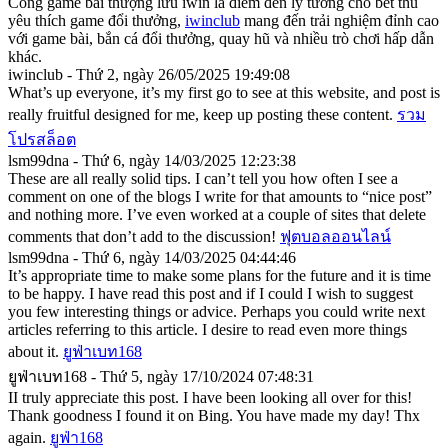
Cổng game bài thượng lưu iwin là điểm đến lý tưởng cho bet thủ
yêu thích game đổi thưởng,
iwinclub
mang đến trải nghiệm đỉnh cao
với game bài, bắn cá đổi thưởng, quay hũ và nhiều trò chơi hấp dẫn
khác.
iwinclub - Thứ 2, ngày 26/05/2025 19:49:08
What’s up everyone, it’s my first go to see at this website, and post is
really fruitful designed for me, keep up posting these content.
รวม
โปรสล็อต
lsm99dna - Thứ 6, ngày 14/03/2025 12:23:38
These are all really solid tips. I can’t tell you how often I see a
comment on one of the blogs I write for that amounts to “nice post”
and nothing more. I’ve even worked at a couple of sites that delete
comments that don’t add to the discussion!
ฟุตบอลออนไลน์
lsm99dna - Thứ 6, ngày 14/03/2025 04:44:46
It’s appropriate time to make some plans for the future and it is time
to be happy. I have read this post and if I could I wish to suggest
you few interesting things or advice. Perhaps you could write next
articles referring to this article. I desire to read even more things
about it.
ยูฟ่าเบท168
ยูฟ่าเบท168 - Thứ 5, ngày 17/10/2024 07:48:31
II truly appreciate this post. I have been looking all over for this!
Thank goodness I found it on Bing. You have made my day! Thx
again.
ยูฟ่า168