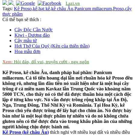
Lazi.vn
Tags:
Kê Proso
,
kê
,
hạt kê
,
kê châu Âu
,
Panicum miliaceum
,
Proso
,
cây
thực phẩm
Có thể bạn sẽ thích :
Cây Độc Cần Nước
Kiwi - Dương đào
Cây mẫu tử
Hơi Thở Của Quỷ (Kèn của thiên thần)
Hoa mẫu đơn
Xem:
Hỏi đáp, đố vui, truyện cười - ngụ ngôn
Kê Proso, kê châu Âu, danh pháp hai phần: Panicum
miliaceum. Cả tổ tiên hoang dại lẫn nơi rhuần hóa kê Proso đều
không rõ, nhưng lần đầu tiên nó xuất hiện như là một loại cây
trồng ở cả miền nam Kavkaz lẫn Trung Quốc vào khoảng năm
5000 TCN, cho thấy nó có thể đã được thuần hóa một cách độc
lập ở từng khu vực. Nó vẫn được trồng rộng khắp tại Ấn Độ,
Nga, Trung Đông, Thổ Nhĩ Kỳ và România. Tại Hoa Kỳ, kê
Proso chủ yếu được trồng để lấy hạt cho chim ăn. Nó được bày
bán như là một loại thực phẩm tự nhiên và do nó không chứa
gluten nên có thể được đưa vào trong khẩu phần ăn của những
người không chịu được bánh mì.
Kê Proso (kê châu Âu)
thích nghi với nhiều loại đất và nhiều điều