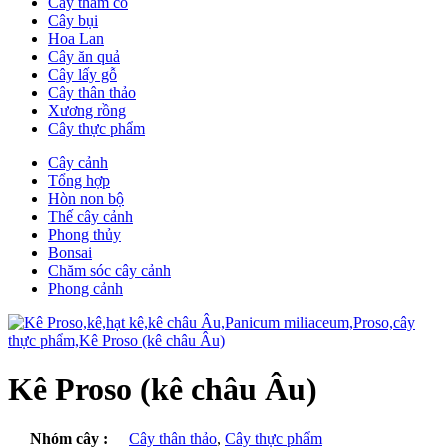
Cây thảm cỏ
Cây bụi
Hoa Lan
Cây ăn quả
Cây lấy gỗ
Cây thân thảo
Xương rồng
Cây thực phẩm
Cây cảnh
Tổng hợp
Hòn non bộ
Thế cây cảnh
Phong thủy
Bonsai
Chăm sóc cây cảnh
Phong cảnh
Kê Proso (kê châu Âu)
Nhóm cây :
Cây thân thảo
,
Cây thực phẩm