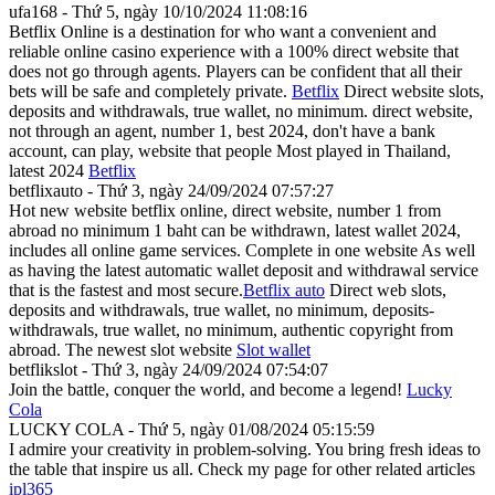
ufa168 - Thứ 5, ngày 10/10/2024 11:08:16
Betflix Online is a destination for who want a convenient and
reliable online casino experience with a 100% direct website that
does not go through agents. Players can be confident that all their
bets will be safe and completely private.
Betflix
Direct website slots,
deposits and withdrawals, true wallet, no minimum. direct website,
not through an agent, number 1, best 2024, don't have a bank
account, can play, website that people Most played in Thailand,
latest 2024
Betflix
betflixauto - Thứ 3, ngày 24/09/2024 07:57:27
Hot new website betflix online, direct website, number 1 from
abroad no minimum 1 baht can be withdrawn, latest wallet 2024,
includes all online game services. Complete in one website As well
as having the latest automatic wallet deposit and withdrawal service
that is the fastest and most secure.
Betflix auto
Direct web slots,
deposits and withdrawals, true wallet, no minimum, deposits-
withdrawals, true wallet, no minimum, authentic copyright from
abroad. The newest slot website
Slot wallet
betflikslot - Thứ 3, ngày 24/09/2024 07:54:07
Join the battle, conquer the world, and become a legend!
Lucky
Cola
LUCKY COLA - Thứ 5, ngày 01/08/2024 05:15:59
I admire your creativity in problem-solving. You bring fresh ideas to
the table that inspire us all. Check my page for other related articles
ipl365