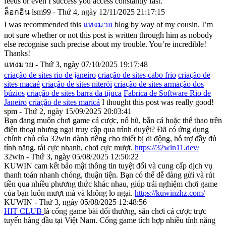
feeds or even I success you access constantly fast.
ล็อกอิน lsm99 - Thứ 4, ngày 12/11/2025 21:17:15
I was recommended this
แทงมวย
blog by way of my cousin. I’m
not sure whether or not this post is written through him as nobody
else recognise such precise about my trouble. You’re incredible!
Thanks!
แทงมวย - Thứ 3, ngày 07/10/2025 19:17:48
criação de sites rio de janeiro
criação de sites cabo frio
criação de
sites macaé
criação de sites niterói
criação de sites armação dos
búzios
criação de sites barra da tijuca
Fabrica de Software Rio de
Janeiro
criação de sites maricá
I thought this post was really good!
spm - Thứ 2, ngày 15/09/2025 20:03:41
Bạn đang muốn chơi game cá cược, nổ hũ, bắn cá hoặc thể thao trên
điện thoại nhưng ngại truy cập qua trình duyệt? Đã có ứng dụng
chính chủ của 32win dành riêng cho thiết bị di động, hỗ trợ đầy đủ
tính năng, tải cực nhanh, chơi cực mượt.
https://32win11.dev/
32win - Thứ 3, ngày 05/08/2025 12:50:22
KUWIN cam kết bảo mật thông tin tuyệt đối và cung cấp dịch vụ
thanh toán nhanh chóng, thuận tiện. Bạn có thể dễ dàng gửi và rút
tiền qua nhiều phương thức khác nhau, giúp trải nghiệm chơi game
của bạn luôn mượt mà và không lo ngại.
https://kuwinzhz.com/
KUWIN - Thứ 3, ngày 05/08/2025 12:48:56
HIT CLUB
là cổng game bài đổi thưởng, sân chơi cá cược trực
tuyến hàng đầu tại Việt Nam. Cổng game tích hợp nhiều tính năng