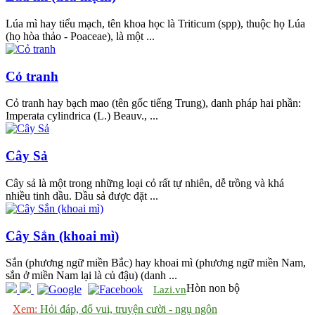
Lúa mì hay tiểu mạch, tên khoa học là Triticum (spp), thuộc họ Lúa
(họ hòa thảo - Poaceae), là một ...
Cỏ tranh
Cỏ tranh hay bạch mao (tên gốc tiếng Trung), danh pháp hai phần:
Imperata cylindrica (L.) Beauv., ...
Cây Sả
Cây sả là một trong những loại cỏ rất tự nhiên, dễ trồng và khá
nhiều tinh dầu. Dầu sả được đặt ...
Cây Sắn (khoai mì)
Sắn (phương ngữ miền Bắc) hay khoai mì (phương ngữ miền Nam,
sắn ở miền Nam lại là củ đậu) (danh ...
Hòn non bộ
Lazi.vn
Xem:
Hỏi đáp, đố vui, truyện cười - ngụ ngôn