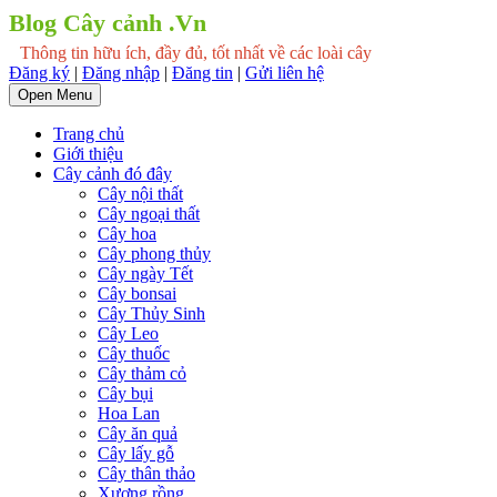
Blog Cây cảnh .Vn
Thông tin hữu ích, đầy đủ, tốt nhất về các loài cây
Đăng ký
|
Đăng nhập
|
Đăng tin
|
Gửi liên hệ
Open Menu
Trang chủ
Giới thiệu
Cây cảnh đó đây
Cây nội thất
Cây ngoại thất
Cây hoa
Cây phong thủy
Cây ngày Tết
Cây bonsai
Cây Thủy Sinh
Cây Leo
Cây thuốc
Cây thảm cỏ
Cây bụi
Hoa Lan
Cây ăn quả
Cây lấy gỗ
Cây thân thảo
Xương rồng