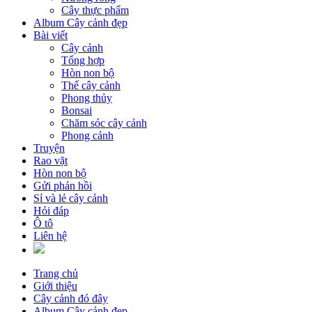
Cây thực phẩm
Album Cây cảnh đẹp
Bài viết
Cây cảnh
Tổng hợp
Hòn non bộ
Thế cây cảnh
Phong thủy
Bonsai
Chăm sóc cây cảnh
Phong cảnh
Truyện
Rao vặt
Hòn non bộ
Gửi phản hồi
Sỉ và lẻ cây cảnh
Hỏi đáp
Ô tô
Liên hệ
Trang chủ
Giới thiệu
Cây cảnh đó đây
Album Cây cảnh đẹp