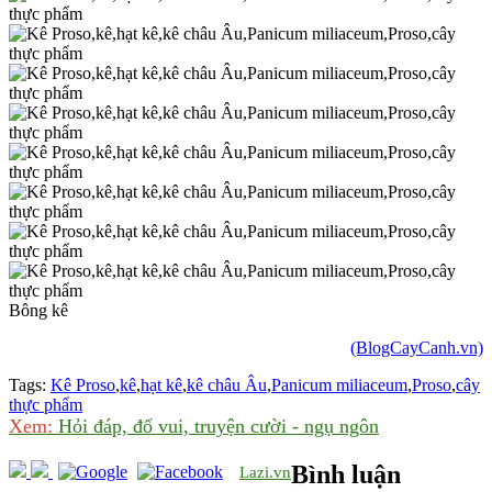
Bông kê
(BlogCayCanh.vn)
Tags:
Kê Proso
,
kê
,
hạt kê
,
kê châu Âu
,
Panicum miliaceum
,
Proso
,
cây
thực phẩm
Xem:
Hỏi đáp, đố vui, truyện cười - ngụ ngôn
Bình luận
Lazi.vn