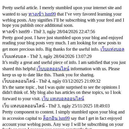
Pretty useful article. I merely stumbled upon your internet site and
wanted to say
ทางเข้า lsm99
that I’ve very favored learning your
weblog posts. Any signifies I’ll be subscribing with your feed and I
hope you publish once additional soon.
ทางเข้า lsm99 - Thứ 3, ngày 28/04/2026 22:47:56
Pretty good post. I have just stumbled upon your blog and enjoyed
reading your blog posts very much. I am looking for new posts to
get more precious info. Big thanks for the useful info.
เว็บแท่งบอล
เว็บแท่งบอล - Thứ 3, ngày 28/04/2026 13:07:29
It’s really a great and useful piece of info. I am satisfied that you just
shared this helpful
เว็บบอลออนไลน์
information with us. Please
keep us up to date like this. Thank you for sharing.
เว็บบอลออนไลน์ - Thứ 4, ngày 03/12/2025 21:09:32
It's the same topic , but I was quite surprised to see the opinions I
didn't think of. My blog also has articles on these topics, so I look
forward to your visit.
เว็บ แทงบอลออนไลน์
เว็บ แทงบอลออนไลน์ - Thứ 3, ngày 25/11/2025 18:49:03
Pretty component to content. I simply stumbled upon your blog and
in accession capital to
ล็อกอิน lsm99
say that I get in fact enjoyed
account your weblog posts. Any way I will be subscribing on your