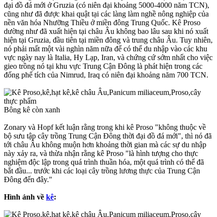
đại đồ đá mới ở Gruzia (có niên đại khoảng 5000-4000 năm TCN),
cũng như đã được khai quật tại các làng làm nghề nông nghiệp của
nền văn hóa Nhưỡng Thiều ở miền đông Trung Quốc. Kê Proso
dường như đã xuất hiện tại châu Âu không bao lâu sau khi nó xuất
hiện tại Gruzia, đầu tiên tại miền đông và trung châu Âu. Tuy nhiên,
nó phải mất một vài nghìn năm nữa để có thể du nhập vào các khu
vực ngày nay là Italia, Hy Lạp, Iran, và chứng cứ sớm nhất cho việc
gieo trồng nó tại khu vực Trung Cận Đông là phát hiện trong các
đống phế tích của Nimrud, Iraq có niên đại khoảng năm 700 TCN.
Bông kê còn xanh
Zonary và Hopf kết luận rằng trong khi kê Proso "không thuộc về
bộ sưu tập cây trồng Trung Cận Đông thời đại đồ đá mới", thì nó đã
tới châu Âu không muộn hơn khoảng thời gian mà các sự du nhập
này xảy ra, và thừa nhận rằng kê Proso "là hình tượng cho thực
nghiệm độc lập trong quá trình thuần hóa, một quá trình có thể đã
bắt đầu... trước khi các loại cây trồng lương thực của Trung Cận
Đông đến đây."
Hình ảnh về
kê
: