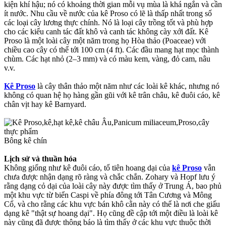
kiện khí hậu; nó có khoảng thời gian mỗi vụ mùa là khá ngắn và cần
ít nước. Nhu cầu về nước của kê Proso có lẽ là thấp nhất trong số
các loại cây lương thực chính. Nó là loại cây trồng tốt và phù hợp
cho các kiểu canh tác đất khô và canh tác không cày xới đất. Kê
Proso là một loài cây một năm trong họ Hòa thảo (Poaceae) với
chiều cao cây có thể tới 100 cm (4 ft). Các đầu mang hạt mọc thành
chùm. Các hạt nhỏ (2–3 mm) và có màu kem, vàng, đỏ cam, nâu
v.v.
Kê Proso
là cây thân thảo một năm như các loài kê khác, nhưng nó
không có quan hệ họ hàng gần gũi với kê trân châu, kê đuôi cáo, kê
chân vịt hay kê Barnyard.
Bông kê chín
Lịch sử và thuần hóa
Không giống như kê đuôi cáo, tổ tiên hoang dại của
kê Proso
vẫn
chưa được nhận dạng rõ ràng và chắc chắn. Zohary và Hopf lưu ý
rằng dạng cỏ dại của loài cây này được tìm thấy ở Trung Á, bao phủ
một khu vực từ biển Caspi về phía đông tới Tân Cương và Mông
Cổ, và cho rằng các khu vực bán khô cằn này có thể là nơi che giấu
dạng kê "thật sự hoang dại". Họ cũng đề cập tới một điều là loài kê
này cũng đã được thông báo là tìm thấy ở các khu vực thuộc thời