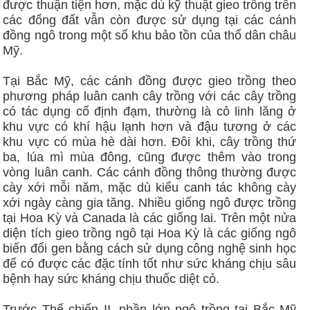
được thuận tiện hơn, mặc dù kỹ thuật gieo trồng trên
các đống đất vẫn còn được sử dụng tại các cánh
đồng ngô trong một số khu bảo tồn của thổ dân châu
Mỹ.
Tại Bắc Mỹ, các cánh đồng được gieo trồng theo
phương pháp luân canh cây trồng với các cây trồng
có tác dụng cố định đạm, thường là cỏ linh lăng ở
khu vực có khí hậu lạnh hơn và đậu tương ở các
khu vực có mùa hè dài hơn. Đôi khi, cây trồng thứ
ba, lúa mì mùa đông, cũng được thêm vào trong
vòng luân canh. Các cánh đồng thông thường được
cày xới mỗi năm, mặc dù kiểu canh tác không cày
xới ngày càng gia tăng. Nhiều giống ngô được trồng
tại Hoa Kỳ và Canada là các giống lai. Trên một nửa
diện tích gieo trồng ngô tại Hoa Kỳ là các giống ngô
biến đổi gen bằng cách sử dụng công nghệ sinh học
để có được các đặc tính tốt như sức kháng chịu sâu
bệnh hay sức kháng chịu thuốc diệt cỏ.
Trước Thế chiến II, phần lớn ngô trồng tại Bắc Mỹ