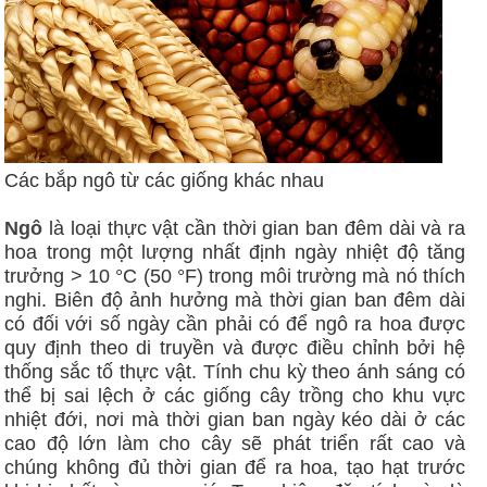
Các bắp ngô từ các giống khác nhau
Ngô
là loại thực vật cần thời gian ban đêm dài và ra
hoa trong một lượng nhất định ngày nhiệt độ tăng
trưởng > 10 °C (50 °F) trong môi trường mà nó thích
nghi. Biên độ ảnh hưởng mà thời gian ban đêm dài
có đối với số ngày cần phải có để ngô ra hoa được
quy định theo di truyền và được điều chỉnh bởi hệ
thống sắc tố thực vật. Tính chu kỳ theo ánh sáng có
thể bị sai lệch ở các giống cây trồng cho khu vực
nhiệt đới, nơi mà thời gian ban ngày kéo dài ở các
cao độ lớn làm cho cây sẽ phát triển rất cao và
chúng không đủ thời gian để ra hoa, tạo hạt trước