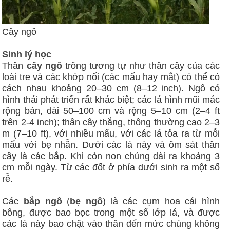
Cây ngô
Sinh lý học
Thân
cây ngô
trông tương tự như thân cây của các
loài tre và các khớp nối (các mấu hay mắt) có thể có
cách nhau khoảng 20–30 cm (8–12 inch). Ngô có
hình thái phát triển rất khác biệt; các lá hình mũi mác
rộng bản, dài 50–100 cm và rộng 5–10 cm (2–4 ft
trên 2-4 inch); thân cây thẳng, thông thường cao 2–3
m (7–10 ft), với nhiều mấu, với các lá tỏa ra từ mỗi
mấu với bẹ nhẵn. Dưới các lá này và ôm sát thân
cây là các bắp. Khi còn non chúng dài ra khoảng 3
cm mỗi ngày. Từ các đốt ở phía dưới sinh ra một số
rễ.
Các
bắp ngô
(
bẹ ngô
) là các cụm hoa cái hình
bông, được bao bọc trong một số lớp lá, và được
các lá này bao chặt vào thân đến mức chúng không