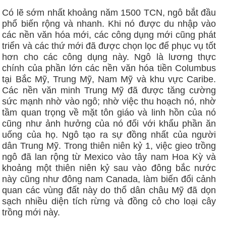
Có lẽ sớm nhất khoảng năm 1500 TCN, ngô bắt đầu
phổ biến rộng và nhanh. Khi nó được du nhập vào
các nền văn hóa mới, các công dụng mới cũng phát
triển và các thứ mới đã được chọn lọc để phục vụ tốt
hơn cho các công dụng này. Ngô là lương thực
chính của phần lớn các nền văn hóa tiền Columbus
tại Bắc Mỹ, Trung Mỹ, Nam Mỹ và khu vực Caribe.
Các nền văn minh Trung Mỹ đã được tăng cường
sức mạnh nhờ vào ngô; nhờ việc thu hoạch nó, nhờ
tầm quan trọng về mặt tôn giáo và linh hồn của nó
cũng như ảnh hưởng của nó đối với khẩu phần ăn
uống của họ. Ngô tạo ra sự đồng nhất của người
dân Trung Mỹ. Trong thiên niên kỷ 1, việc gieo trồng
ngô đã lan rộng từ Mexico vào tây nam Hoa Kỳ và
khoảng một thiên niên kỷ sau vào đông bắc nước
này cũng như đông nam Canada, làm biến đổi cảnh
quan các vùng đất này do thổ dân châu Mỹ đã dọn
sạch nhiều diện tích rừng và đồng cỏ cho loại cây
trồng mới này.