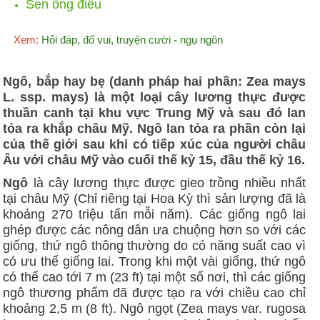
Sen ống điếu
Xem:
Hỏi đáp, đố vui, truyện cười - ngụ ngôn
Ngô, bắp hay bẹ (danh pháp hai phần: Zea mays
L. ssp. mays) là một loại cây lương thực được
thuần canh tại khu vực Trung Mỹ và sau đó lan
tỏa ra khắp châu Mỹ. Ngô lan tỏa ra phần còn lại
của thế giới sau khi có tiếp xúc của người châu
Âu với châu Mỹ vào cuối thế kỷ 15, đầu thế kỷ 16.
Ngô
là cây lương thực được gieo trồng nhiều nhất
tại châu Mỹ (Chỉ riêng tại Hoa Kỳ thì sản lượng đã là
khoảng 270 triệu tấn mỗi năm). Các giống ngô lai
ghép được các nông dân ưa chuộng hơn so với các
giống, thứ ngô thông thường do có năng suất cao vì
có ưu thế giống lai. Trong khi một vài giống, thứ ngô
có thể cao tới 7 m (23 ft) tại một số nơi, thì các giống
ngô thương phẩm đã được tạo ra với chiều cao chỉ
khoảng 2,5 m (8 ft). Ngô ngọt (Zea mays var. rugosa