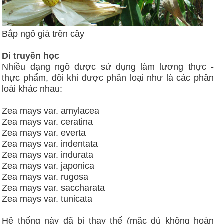
Bắp ngô già trên cây
Di truyền học
Nhiều dạng ngô được sử dụng làm lương thực -
thực phẩm, đôi khi được phân loại như là các phân
loài khác nhau:
Zea mays var. amylacea
Zea mays var. ceratina
Zea mays var. everta
Zea mays var. indentata
Zea mays var. indurata
Zea mays var. japonica
Zea mays var. rugosa
Zea mays var. saccharata
Zea mays var. tunicata
Hệ thống này đã bị thay thế (mặc dù không hoàn