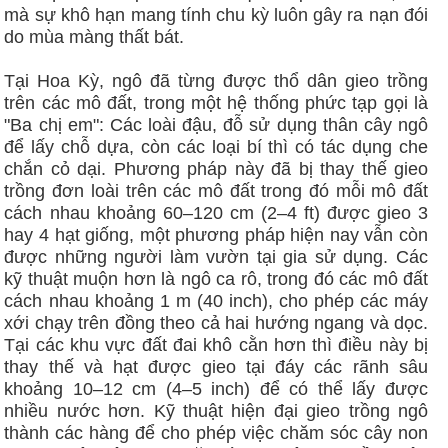
mà sự khô hạn mang tính chu kỳ luôn gây ra nạn đói
do mùa màng thất bát.
Tại Hoa Kỳ, ngô đã từng được thổ dân gieo trồng
trên các mô đất, trong một hệ thống phức tạp gọi là
"Ba chị em": Các loài đậu, đỗ sử dụng thân cây ngô
để lấy chỗ dựa, còn các loại bí thì có tác dụng che
chắn cỏ dại. Phương pháp này đã bị thay thế gieo
trồng đơn loài trên các mô đất trong đó mỗi mô đất
cách nhau khoảng 60–120 cm (2–4 ft) được gieo 3
hay 4 hạt giống, một phương pháp hiện nay vẫn còn
được những người làm vườn tại gia sử dụng. Các
kỹ thuật muộn hơn là ngô ca rô, trong đó các mô đất
cách nhau khoảng 1 m (40 inch), cho phép các máy
xới chạy trên đồng theo cả hai hướng ngang và dọc.
Tại các khu vực đất đai khô cằn hơn thì điều này bị
thay thế và hạt được gieo tại đáy các rãnh sâu
khoảng 10–12 cm (4–5 inch) để có thể lấy được
nhiều nước hơn. Kỹ thuật hiện đại gieo trồng ngô
thành các hàng để cho phép việc chăm sóc cây non