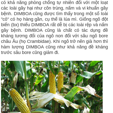
có khả năng phòng chống tự nhiên đối với một loạt
các loài gây hại như côn trùng, nấm và vi khuẩn gây
bệnh. DIMBOA cũng được tìm thấy trong một số loài
"cỏ" có họ hàng gần, cụ thể là lúa mì. Giống ngô đột
biến (bx) thiếu DIMBOA rất dễ bị các loài rệp và nấm
gây bệnh. DIMBOA cũng là chất có tác dụng đề
kháng tương đối của ngô non đối với sâu ngô bore
châu Âu (họ Crambidae). Khi ngô trở nên già hơn thì
hàm lượng DIMBOA cũng như khả năng đề kháng
trước sâu bore cũng giảm đi.