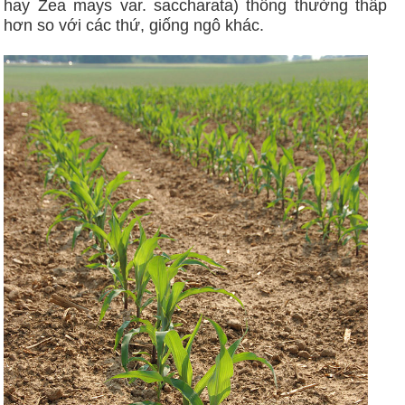
hay Zea mays var. saccharata) thông thường thấp
hơn so với các thứ, giống ngô khác.