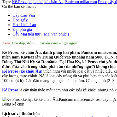
Tags:
Kê Proso
,
kê
,
hạt kê
,
kê châu Âu
,
Panicum miliaceum
,
Proso
,
cây 
Có thể bạn sẽ thích :
Cây Cau Vua
Hoa giấy
Hoa Linh Lan
Đại phú gia
Cây Mai tiểu thư ( Mai vạn phúc )
Xem:
Hỏi đáp, đố vui, truyện cười - ngụ ngôn
Kê Proso, kê châu Âu, danh pháp hai phần: Panicum miliaceum. C
miền nam Kavkaz lẫn Trung Quốc vào khoảng năm 5000 TCN, cho
Đông, Thổ Nhĩ Kỳ và România. Tại Hoa Kỳ, kê Proso chủ yếu đượ
được đưa vào trong khẩu phần ăn của những người không chịu
Kê Proso (kê châu Âu)
thích nghi với nhiều loại đất và nhiều điều k
cây lương thực chính. Nó là loại cây trồng tốt và phù hợp cho các ki
100 cm (4 ft). Các đầu mang hạt mọc thành chùm. Các hạt nhỏ (2–3 
Kê Proso
là cây thân thảo một năm như các loài kê khác, nhưng nó kh
Bông kê chín
Lịch sử và thuần hóa