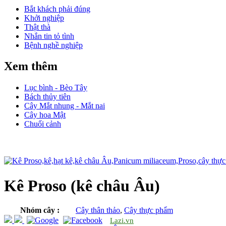
Bắt khách phải đúng
Khởi nghiệp
Thật thà
Nhắn tin tỏ tình
Bệnh nghề nghiệp
Xem thêm
Lục bình - Bèo Tây
Bách thủy tiên
Cây Mắt nhung - Mắt nai
Cây hoa Mật
Chuối cảnh
Kê Proso (kê châu Âu)
Nhóm cây :
Cây thân thảo
,
Cây thực phẩm
Lazi.vn