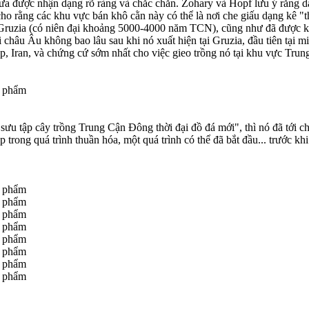
a được nhận dạng rõ ràng và chắc chắn. Zohary và Hopf lưu ý rằng dạ
 rằng các khu vực bán khô cằn này có thể là nơi che giấu dạng kê "thậ
 ở Gruzia (có niên đại khoảng 5000-4000 năm TCN), cũng như đã được 
hâu Âu không bao lâu sau khi nó xuất hiện tại Gruzia, đầu tiên tại m
p, Iran, và chứng cứ sớm nhất cho việc gieo trồng nó tại khu vực Trun
 sưu tập cây trồng Trung Cận Đông thời đại đồ đá mới", thì nó đã tớ
p trong quá trình thuần hóa, một quá trình có thể đã bắt đầu... trước k