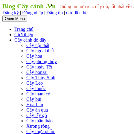
Blog Cây cảnh .Vn
Thông tin hữu ích, đầy đủ, tốt nhất về c
Đăng ký
|
Đăng nhập
|
Đăng tin
|
Gửi liên hệ
Open Menu
Trang chủ
Giới thiệu
Cây cảnh đó đây
Cây nội thất
Cây ngoại thất
Cây hoa
Cây phong thủy
Cây ngày Tết
Cây bonsai
Cây Thủy Sinh
Cây Leo
Cây thuốc
Cây thảm cỏ
Cây bụi
Hoa Lan
Cây ăn quả
Cây lấy gỗ
Cây thân thảo
Xương rồng
Cây thực phẩm