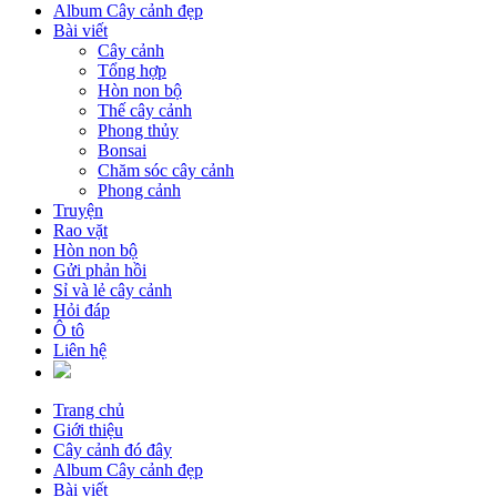
Album Cây cảnh đẹp
Bài viết
Cây cảnh
Tổng hợp
Hòn non bộ
Thế cây cảnh
Phong thủy
Bonsai
Chăm sóc cây cảnh
Phong cảnh
Truyện
Rao vặt
Hòn non bộ
Gửi phản hồi
Sỉ và lẻ cây cảnh
Hỏi đáp
Ô tô
Liên hệ
Trang chủ
Giới thiệu
Cây cảnh đó đây
Album Cây cảnh đẹp
Bài viết