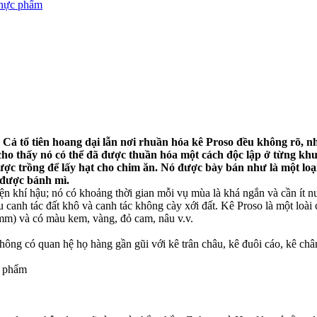
thực phẩm
ả tổ tiên hoang dại lẫn nơi rhuần hóa kê Proso đều không rõ, như
 thấy nó có thể đã được thuần hóa một cách độc lập ở từng khu
c trồng để lấy hạt cho chim ăn. Nó được bày bán như là một loại
 được bánh mì.
iện khí hậu; nó có khoảng thời gian mỗi vụ mùa là khá ngắn và cần ít n
ểu canh tác đất khô và canh tác không cày xới đất. Kê Proso là một loài
mm) và có màu kem, vàng, đỏ cam, nâu v.v.
ông có quan hệ họ hàng gần gũi với kê trân châu, kê đuôi cáo, kê châ