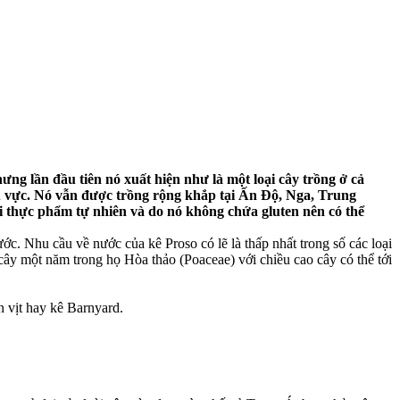
ng lần đầu tiên nó xuất hiện như là một loại cây trồng ở cả
 vực. Nó vẫn được trồng rộng khắp tại Ấn Độ, Nga, Trung
 thực phẩm tự nhiên và do nó không chứa gluten nên có thể
ước. Nhu cầu về nước của kê Proso có lẽ là thấp nhất trong số các loại
 cây một năm trong họ Hòa thảo (Poaceae) với chiều cao cây có thể tới
n vịt hay kê Barnyard.