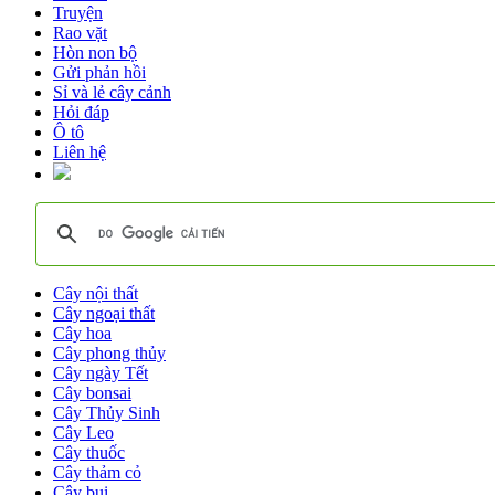
Truyện
Rao vặt
Hòn non bộ
Gửi phản hồi
Sỉ và lẻ cây cảnh
Hỏi đáp
Ô tô
Liên hệ
Cây nội thất
Cây ngoại thất
Cây hoa
Cây phong thủy
Cây ngày Tết
Cây bonsai
Cây Thủy Sinh
Cây Leo
Cây thuốc
Cây thảm cỏ
Cây bụi