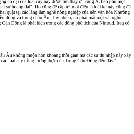
ng cỏ dại của loài cây này được tìm thấy ở Trung Á, bao phủ một
t sự hoang dại". Họ cũng đề cập tới một điều là loài kê này cũng đã
khai quật tại các làng làm nghề nông nghiệp của nền văn hóa Nhưỡng
iền đông và trung châu Âu. Tuy nhiên, nó phải mất một vài nghìn
g Cận Đông là phát hiện trong các đống phế tích của Nimrud, Iraq có
i châu Âu không muộn hơn khoảng thời gian mà các sự du nhập này xảy
hi các loại cây trồng lương thực của Trung Cận Đông đến đây."