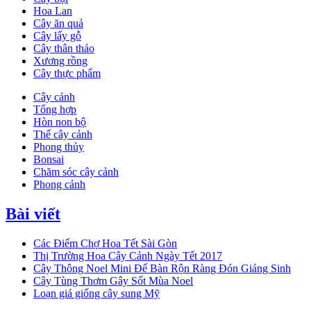
Hoa Lan
Cây ăn quả
Cây lấy gỗ
Cây thân thảo
Xương rồng
Cây thực phẩm
Cây cảnh
Tổng hợp
Hòn non bộ
Thế cây cảnh
Phong thủy
Bonsai
Chăm sóc cây cảnh
Phong cảnh
Bài viết
Các Điểm Chợ Hoa Tết Sài Gòn
Thị Trường Hoa Cây Cảnh Ngày Tết 2017
Cây Thông Noel Mini Để Bàn Rộn Ràng Đón Giáng Sinh
Cây Tùng Thơm Gây Sốt Mùa Noel
Loạn giá giống cây sung Mỹ