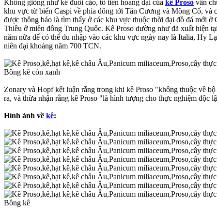
Không giống như kê đuôi cáo, tổ tiên hoang dại của
kê Proso
vẫn chư
khu vực từ biển Caspi về phía đông tới Tân Cương và Mông Cổ, và cho
được thông báo là tìm thấy ở các khu vực thuộc thời đại đồ đá mới
Thiều ở miền đông Trung Quốc. Kê Proso dường như đã xuất hiện tại c
năm nữa để có thể du nhập vào các khu vực ngày nay là Italia, Hy Lạ
niên đại khoảng năm 700 TCN.
Bông kê còn xanh
Zonary và Hopf kết luận rằng trong khi kê Proso "không thuộc về bộ
ra, và thừa nhận rằng kê Proso "là hình tượng cho thực nghiệm độc lậ
Hình ảnh về
kê
:
Bông kê