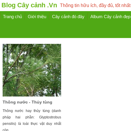
Blog Cây cảnh .Vn
Thông tin hữu ích, đầy đủ, tốt nhất
Trang chủ
Giới thiệu
Cây cảnh đó đây
Album Cây cảnh đẹp
Thông nước - Thủy tùng
Thông nước hay thủy tùng (danh
pháp hai phần: Glyptostrobus
pensilis) là loài thực vật duy nhất
còn ...