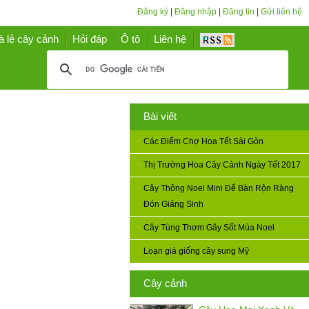
Đăng ký
|
Đăng nhập
|
Đăng tin
|
Gửi liên hệ
à lẻ cây cảnh
Hỏi đáp
Ô tô
Liên hệ
Bài viết
Các Điểm Chợ Hoa Tết Sài Gòn
Thị Trường Hoa Cây Cảnh Ngày Tết 2017
Cây Thông Noel Mini Để Bàn Rộn Ràng
Đón Giáng Sinh
Cây Tùng Thơm Gây Sốt Mùa Noel
Loạn giá giống cây sung Mỹ
Cây cảnh