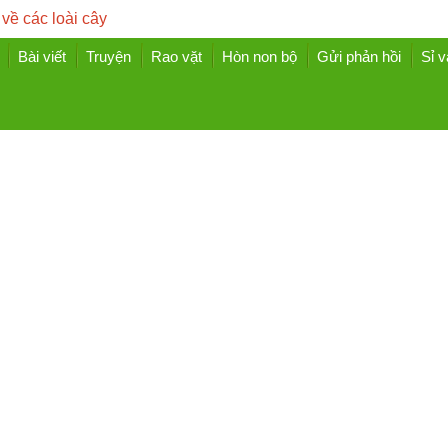
 về các loài cây
Bài viết
Truyện
Rao vặt
Hòn non bộ
Gửi phản hồi
Sỉ v