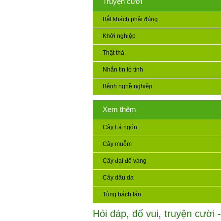
Truyện cười
Bắt khách phải đúng
Khởi nghiệp
Thật thà
Nhắn tin tỏ tình
Bệnh nghề nghiệp
Xem thêm
Cây Lá ngón
Cây muỗm
Cây đại đế vàng
Cây dâu da
Tùng bách tán
Hỏi đáp, đố vui, truyện cười -