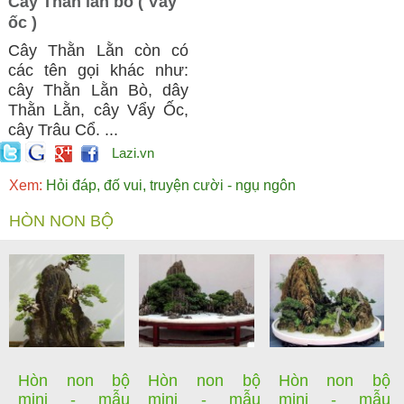
Cây Thằn lằn bò ( Vẩy
ốc )
Cây Thằn Lằn còn có
các tên gọi khác như:
cây Thằn Lằn Bò, dây
Thằn Lằn, cây Vẩy Ốc,
cây Trâu Cổ. ...
Lazi.vn
Xem:
Hỏi đáp, đố vui, truyện cười - ngụ ngôn
HÒN NON BỘ
Hòn non bộ
Hòn non bộ
Hòn non bộ
mini - mẫu
mini - mẫu
mini - mẫu