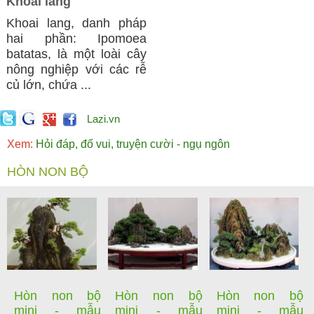
Khoai lang
Khoai lang, danh pháp
hai phần: Ipomoea
batatas, là một loài cây
nông nghiệp với các rễ
củ lớn, chứa ...
Lazi.vn
Xem:
Hỏi đáp, đố vui, truyện cười - ngụ ngôn
HÒN NON BỘ
Hòn non bộ
Hòn non bộ
Hòn non bộ
mini - mẫu
mini - mẫu
mini - mẫu