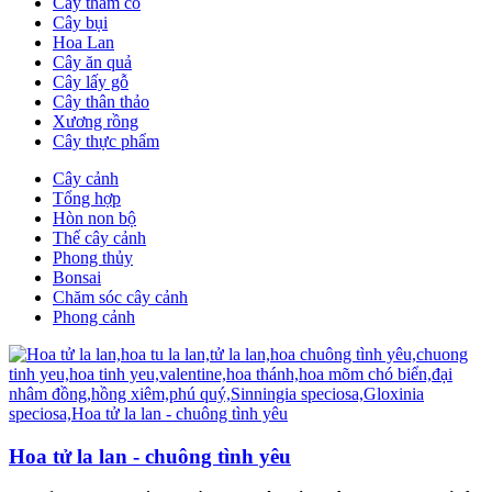
Cây thảm cỏ
Cây bụi
Hoa Lan
Cây ăn quả
Cây lấy gỗ
Cây thân thảo
Xương rồng
Cây thực phẩm
Cây cảnh
Tổng hợp
Hòn non bộ
Thế cây cảnh
Phong thủy
Bonsai
Chăm sóc cây cảnh
Phong cảnh
Hoa tử la lan - chuông tình yêu