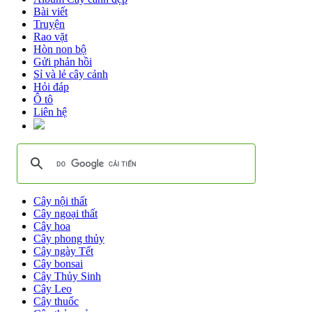
Bài viết
Truyện
Rao vặt
Hòn non bộ
Gửi phản hồi
Sỉ và lẻ cây cảnh
Hỏi đáp
Ô tô
Liên hệ
Cây nội thất
Cây ngoại thất
Cây hoa
Cây phong thủy
Cây ngày Tết
Cây bonsai
Cây Thủy Sinh
Cây Leo
Cây thuốc