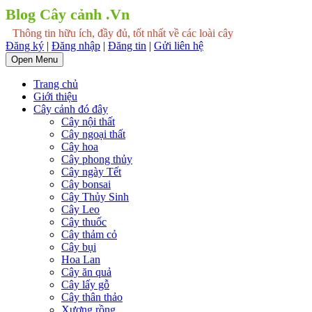
Blog Cây cảnh .Vn
Thông tin hữu ích, đầy đủ, tốt nhất về các loài cây
Đăng ký
|
Đăng nhập
|
Đăng tin
|
Gửi liên hệ
Open Menu
Trang chủ
Giới thiệu
Cây cảnh đó đây
Cây nội thất
Cây ngoại thất
Cây hoa
Cây phong thủy
Cây ngày Tết
Cây bonsai
Cây Thủy Sinh
Cây Leo
Cây thuốc
Cây thảm cỏ
Cây bụi
Hoa Lan
Cây ăn quả
Cây lấy gỗ
Cây thân thảo
Xương rồng