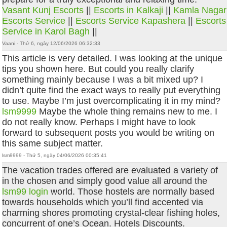
Vasant Kunj Escorts
||
Escorts in Kalkaji
||
Kamla Nagar
Escorts Service
||
Escorts Service Kapashera
||
Escorts
Service in Karol Bagh
||
Vaani - Thứ 6, ngày 12/06/2026 06:32:33
This article is very detailed. I was looking at the unique
tips you shown here. But could you really clarify
something mainly because I was a bit mixed up? I
didn’t quite find the exact ways to really put everything
to use. Maybe I’m just overcomplicating it in my mind?
lsm9999
Maybe the whole thing remains new to me. I
do not really know. Perhaps I might have to look
forward to subsequent posts you would be writing on
this same subject matter.
lsm9999 - Thứ 5, ngày 04/06/2026 00:35:41
The vacation trades offered are evaluated a variety of
in the chosen and simply good value all around the
lsm99 login
world. Those hostels are normally based
towards households which you’ll find accented via
charming shores promoting crystal-clear fishing holes,
concurrent of one’s Ocean. Hotels Discounts.