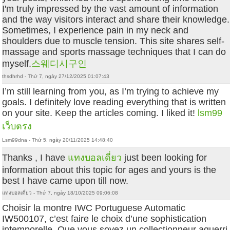
I'm truly impressed by the vast amount of information
and the way visitors interact and share their knowledge.
Sometimes, I experience pain in my neck and
shoulders due to muscle tension. This site shares self-
massage and sports massage techniques that I can do
myself.
스웨디시구인
thsdhrhd - Thứ 7, ngày 27/12/2025 01:07:43
I’m still learning from you, as I’m trying to achieve my
goals. I definitely love reading everything that is written
on your site. Keep the articles coming. I liked it!
lsm99
เว็บตรง
Lsm99dna - Thứ 5, ngày 20/11/2025 14:48:40
Thanks , I have
แทงบอลเดี่ยว
just been looking for
information about this topic for ages and yours is the
best I have came upon till now.
แทงบอลเดี่ยว - Thứ 7, ngày 18/10/2025 09:06:08
Choisir la montre IWC Portuguese Automatic
IW500107, c’est faire le choix d’une sophistication
intemporelle. Que vous soyez un collectionneur aguerri