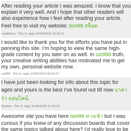
After reading your article I was amazed. I know that you
explain it very well. And I hope that other readers will
also experience how I feel after reading your article.
Feel free to visit my website;
lsm99 สล็อต
Lsm99dna - Thứ 4, ngày 13/08/2025 12:26:37
I would like to thank you for the efforts you have put in
penning this site. I’m hoping to view the same high-
grade content by you later on as well. In
uzi999
truth,
your creative writing abilities has motivated me to get
my own, personal website now.
uzi999 - Thứ 6, ngày 13/06/2025 06:40:47
I have just been looking for info about this topic for
ages and yours is the best I’ve found out till now
บาคา
ร่า ออนไลน์
.
Daniela - Thứ 4, ngày 11/06/2025 11:44:10
Awesome site you have here
lsm99 ทางเข้า
but I was
curious if you knew of any discussion boards that cover
the same topics talked about here? I’d really love to be