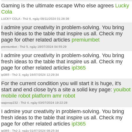
Gaming is the ultimate escape Who else agrees
Lucky
Cola
LUCKY COLA - Thứ 6, ngày 08/11/2024 01:26:36
I admire your creativity in problem-solving. You bring
fresh ideas to the table that inspire us all. Check my
page for other related articles
premiumbet
premiumbet - Thứ 5, ngày 18/07/2024 04:55:29
I admire your creativity in problem-solving. You bring
fresh ideas to the table that inspire us all. Check my
page for other related articles
ipl365
ipl365 - Thứ 3, ngày 16/07/2024 12:29:34
For the current condition you will start it is huge, it's
start and end close by's a site a solid key page:
youibot
mobile robot platform
amr robot
wajonop232 - Thứ 4, ngày 03/07/2024 19:22:28
I admire your creativity in problem-solving. You bring
fresh ideas to the table that inspire us all. Check my
page for other related articles
ipl365
ipl365 - Thứ 2, ngày 01/07/2024 08:25:34