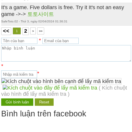
It's a game. Five dollars is free. Try it It's not an easy
game ->->
토토사이트
SafeToto.02 - Thứ 3, ngày 02/04/2024 01:36:31
<<
2
1
>
>>
*
*
*
( Kích chuột
vào hình để lấy mã kiểm tra )
Bình luận trên facebook