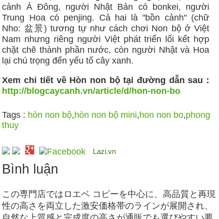
cảnh Á Đông, người Nhật Bản có bonkei, người
Trung Hoa có penjing. Cả hai là "bồn cảnh" (chữ
Nho: 盆景) tương tự như cách chơi Non bộ ở Việt
Nam nhưng riêng người Việt phát triển lối kết hợp
chặt chẽ thành phần nước, còn người Nhật và Hoa
lại chú trọng đến yếu tố cây xanh.
Xem chi tiết về Hòn non bộ tại đường dẫn sau :
http://blogcaycanh.vn/article/d/hon-non-bo
Tags :
hòn non bộ
,
hòn non bộ mini
,
hon non bo
,
phong
thuy
Lazi.vn
Bình luận
この専門店ではロエベ コピーを中心に、高品質と再現
性の高さを両立した激安価格帯のラインが展開され、
自然な上質感と完成度の高さが通販でも選びやすい要