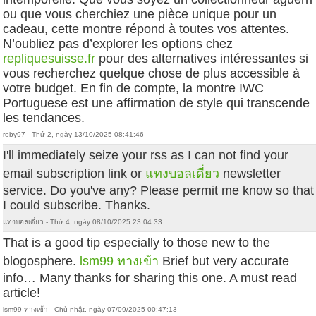
ou que vous cherchiez une pièce unique pour un
cadeau, cette montre répond à toutes vos attentes.
N’oubliez pas d’explorer les options chez
repliquesuisse.fr
pour des alternatives intéressantes si
vous recherchez quelque chose de plus accessible à
votre budget. En fin de compte, la montre IWC
Portuguese est une affirmation de style qui transcende
les tendances.
roby97 - Thứ 2, ngày 13/10/2025 08:41:46
I'll immediately seize your rss as I can not find your
email subscription link or
แทงบอลเดี่ยว
newsletter
service. Do you've any? Please permit me know so that
I could subscribe. Thanks.
แทงบอลเดี่ยว - Thứ 4, ngày 08/10/2025 23:04:33
That is a good tip especially to those new to the
blogosphere.
lsm99 ทางเข้า
Brief but very accurate
info… Many thanks for sharing this one. A must read
article!
lsm99 ทางเข้า - Chủ nhật, ngày 07/09/2025 00:47:13