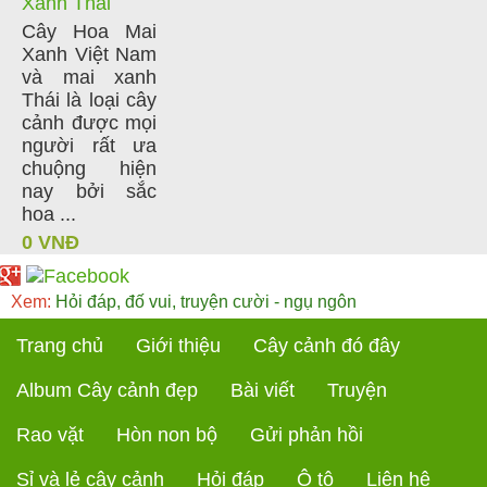
Xanh Thái
Cây Hoa Mai
Xanh Việt Nam
và mai xanh
Thái là loại cây
cảnh được mọi
người rất ưa
chuộng hiện
nay bởi sắc
hoa ...
0 VNĐ
Xem:
Hỏi đáp, đố vui, truyện cười - ngụ ngôn
Trang chủ
Giới thiệu
Cây cảnh đó đây
Album Cây cảnh đẹp
Bài viết
Truyện
Rao vặt
Hòn non bộ
Gửi phản hồi
Sỉ và lẻ cây cảnh
Hỏi đáp
Ô tô
Liên hệ