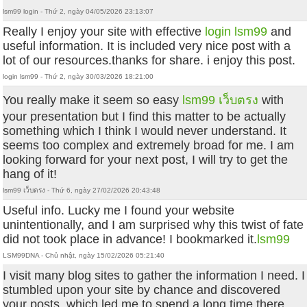
lsm99 login - Thứ 2, ngày 04/05/2026 23:13:07
Really I enjoy your site with effective
login lsm99
and
useful information. It is included very nice post with a
lot of our resources.thanks for share. i enjoy this post.
login lsm99 - Thứ 2, ngày 30/03/2026 18:21:00
You really make it seem so easy
lsm99 เว็บตรง
with
your presentation but I find this matter to be actually
something which I think I would never understand. It
seems too complex and extremely broad for me. I am
looking forward for your next post, I will try to get the
hang of it!
lsm99 เว็บตรง - Thứ 6, ngày 27/02/2026 20:43:48
Useful info. Lucky me I found your website
unintentionally, and I am surprised why this twist of fate
did not took place in advance! I bookmarked it.
lsm99
LSM99DNA - Chủ nhật, ngày 15/02/2026 05:21:40
I visit many blog sites to gather the information I need. I
stumbled upon your site by chance and discovered
your posts, which led me to spend a long time there.