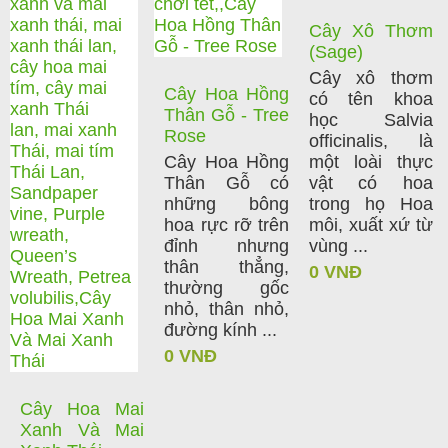
Cây Xô Thơm
(Sage)
Cây xô thơm
Cây Hoa Hồng
có tên khoa
Thân Gỗ - Tree
học Salvia
Rose
officinalis, là
Cây Hoa Hồng
một loài thực
Thân Gỗ có
vật có hoa
những bông
trong họ Hoa
hoa rực rỡ trên
môi, xuất xứ từ
đỉnh nhưng
vùng ...
thân thẳng,
0 VNĐ
thường gốc
nhỏ, thân nhỏ,
đường kính ...
0 VNĐ
Cây Hoa Mai
Xanh Và Mai