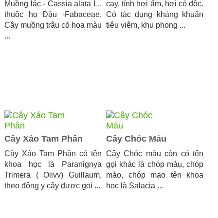
Muồng lác - Cassia alata L.,
cay, tính hơi ấm, hơi có độc.
thuộc họ Đậu -Fabaceae.
Có tác dụng kháng khuẩn
Cây muồng trâu có hoa màu
tiêu viêm, khu phong ...
...
Cây Xáo Tam Phân
Cây Chóc Máu
Cây Xáo Tam Phân có tên
Cây Chóc máu còn có tên
khoa học là Paranignya
gọi khác là chóp máu, chóp
Trimera ( Olivv) Guillaum,
mào, chóp mao tên khoa
theo đông y cây được gọi ...
học là Salacia ...