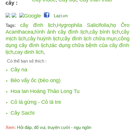
cây :
Lazi.vn
cây đình lịch
Hygrophila Salicifolia
họ Ôro
Tags:
,
,
Acanthacea
hình ảnh cây đình lịch
cây bình lịch
cây
,
,
,
mịch lịch
cây huỳnh lịch
cây đình lịch chữa mụn
công
,
,
,
dụng cây đình lịch
tác dụng chữa bệnh của cây đình
,
lịch
cay dinh lich
,
,
Có thể bạn sẽ thích :
Cây na
Bèo vẩy ốc (bèo ong)
Hoa lan Hoàng Thảo Long Tu
Cỏ lá gừng - Cỏ lá tre
Cây Sachi
Xem:
Hỏi đáp, đố vui, truyện cười - ngụ ngôn