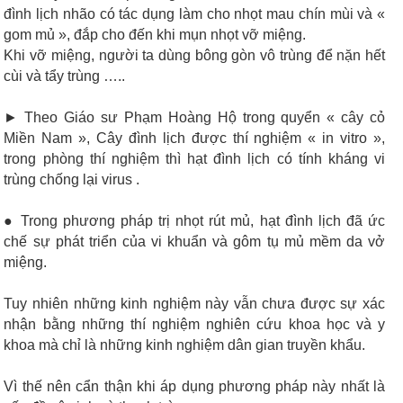
đình lịch nhão có tác dụng làm cho nhọt mau chín mùi và «
gom mủ », đắp cho đến khi mụn nhọt vỡ miệng.
Khi vỡ miệng, người ta dùng bông gòn vô trùng để nặn hết
cùi và tẩy trùng …..
► Theo Giáo sư Phạm Hoàng Hộ trong quyển « cây cỏ
Miền Nam », Cây đình lịch được thí nghiệm « in vitro »,
trong phòng thí nghiệm thì hạt đình lịch có tính kháng vi
trùng chống lại virus .
● Trong phương pháp trị nhọt rút mủ, hạt đình lịch đã ức
chế sự phát triển của vi khuẩn và gôm tụ mủ mềm da vở
miệng.
Tuy nhiên những kinh nghiệm này vẫn chưa được sự xác
nhận bằng những thí nghiệm nghiên cứu khoa học và y
khoa mà chỉ là những kinh nghiệm dân gian truyền khẩu.
Vì thế nên cẩn thận khi áp dụng phương pháp này nhất là