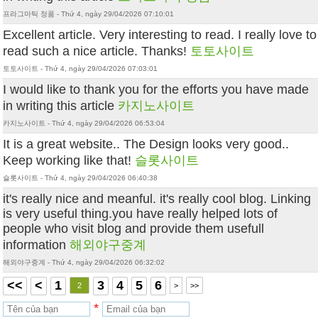
프라그마틱 정품 - Thứ 4, ngày 29/04/2026 07:10:01
Excellent article. Very interesting to read. I really love to
read such a nice article. Thanks!
토토사이트
토토사이트 - Thứ 4, ngày 29/04/2026 07:03:01
I would like to thank you for the efforts you have made
in writing this article
카지노사이트
카지노사이트 - Thứ 4, ngày 29/04/2026 06:53:04
It is a great website.. The Design looks very good..
Keep working like that!
슬롯사이트
슬롯사이트 - Thứ 4, ngày 29/04/2026 06:40:38
it's really nice and meanful. it's really cool blog. Linking
is very useful thing.you have really helped lots of
people who visit blog and provide them usefull
information
해외야구중계
해외야구중계 - Thứ 4, ngày 29/04/2026 06:32:02
<<
<
1
3
4
5
6
2
>
>>
*