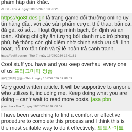
phẩm hấp dẫn khác.
AO88 - Thứ 4, ngày 20/05/2026 13:20:25
https://go8f.design
là trang game đổi thưởng online uy
tín hàng đầu, với các sản phẩm cược: thể thao, bắn cá,
đá gà, xổ số,… Hoạt động minh bạch, ổn định và an
toàn. Không chỉ gây ấn tượng bởi danh mục trò phong
phú, hệ thống còn ghi điểm nhờ chính sách ưu đãi linh
hoạt, hỗ trợ tận tình và tỷ lệ hoàn trả cạnh tranh.
https://go8f.design - Thứ 7, ngày 16/05/2026 17:01:31
Cool stuff you have and you keep overhaul every one
of us
프라그마틱 정품
프라그마틱 정품 - Thứ 7, ngày 16/05/2026 09:08:59
Very good written article. It will be supportive to anyone
who utilizes it, including me. Keep doing what you are
doing – can’r wait to read more posts.
jasa pbn
jasa pbn - Thứ 7, ngày 16/05/2026 09:00:59
I have been searching to find a comfort or effective
procedure to complete this process and I think this is
the most suitable way to do it effectively.
토토사이트