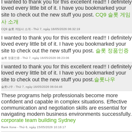
I wanted to thank you for this excellent read!! I definitely
loved every little bit of it. I have you bookmarked your
site to check out the new stuff you post.
CQ9 슬롯 게임
사 소개
CQ9 슬롯 게임사 소개 - Thứ 7, ngày 16/05/2026 06:32:19
I wanted to thank you for this excellent read!! I definitely
loved every little bit of it. I have you bookmarked your
site to check out the new stuff you post.
슬롯 정품인증
슬롯 정품인증 - Thứ 7, ngày 16/05/2026 06:23:06
I wanted to thank you for this excellent read!! I definitely
loved every little bit of it. I have you bookmarked your
site to check out the new stuff you post.
슬롯나우
슬롯나우 - Thứ 7, ngày 16/05/2026 06:04:46
These programs help professionals become more
confident and capable in complex situations. Effective
communication and negotiation skills are essential for
navigating modern business environments successfully.
corporate team building Sydney
Rank Xone - Thứ 6, ngày 15/05/2026 10:16:17