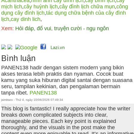
Acanthacea
,
hình ảnh cây đình lịch
,
cây bình lịch
,
cây
mịch lịch
,
cây huỳnh lịch
,
cây đình lịch chữa mụn
,
công
dụng cây đình lịch
,
tác dụng chữa bệnh của cây đình
lịch
,
cay dinh lich
,
Xem:
Hỏi đáp, đố vui, truyện cười - ngụ ngôn
Lazi.vn
Bình luận
PANEN138 hadir dengan sistem modern yang bikin
akses terasa lebih praktis dan nyaman. Cocok buat
kamu yang suka hiburan digital santai dengan suasana
seru, tampilan kekinian, dan pengalaman bermain
tanpa ribet.
PANEN138
jsimitseo - Thứ 4, ngày 10/06/2026 07:49:34
This blog is fantastic! I really appreciate how the writer
breaks down complicated subjects into clear,
manageable pieces. Each key point is explained
thoroughly, and the visuals in the post make the
content even more enjoyable to read. It’s an informative