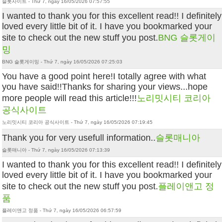
슬롯사이트 - Thứ 7, ngày 16/05/2026 07:57:55
I wanted to thank you for this excellent read!! I definitely
loved every little bit of it. I have you bookmarked your
site to check out the new stuff you post.
BNG 슬롯게이
밍
BNG 슬롯게이밍 - Thứ 7, ngày 16/05/2026 07:25:03
You have a good point here!I totally agree with what
you have said!!Thanks for sharing your views...hope
more people will read this article!!!
노리밋시티 코리아
공식사이트
노리밋시티 코리아 공식사이트 - Thứ 7, ngày 16/05/2026 07:19:45
Thank you for very usefull information..
슬롯매니아
슬롯매니아 - Thứ 7, ngày 16/05/2026 07:13:39
I wanted to thank you for this excellent read!! I definitely
loved every little bit of it. I have you bookmarked your
site to check out the new stuff you post.
플레이앤고 정
품
플레이앤고 정품 - Thứ 7, ngày 16/05/2026 06:57:59