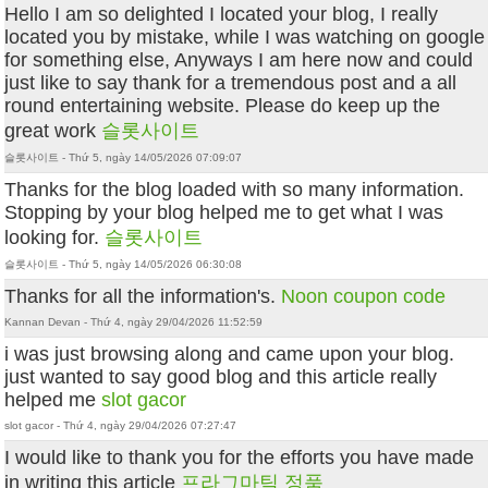
Hello I am so delighted I located your blog, I really
located you by mistake, while I was watching on google
for something else, Anyways I am here now and could
just like to say thank for a tremendous post and a all
round entertaining website. Please do keep up the
great work
슬롯사이트
슬롯사이트 - Thứ 5, ngày 14/05/2026 07:09:07
Thanks for the blog loaded with so many information.
Stopping by your blog helped me to get what I was
looking for.
슬롯사이트
슬롯사이트 - Thứ 5, ngày 14/05/2026 06:30:08
Thanks for all the information's.
Noon coupon code
Kannan Devan - Thứ 4, ngày 29/04/2026 11:52:59
i was just browsing along and came upon your blog.
just wanted to say good blog and this article really
helped me
slot gacor
slot gacor - Thứ 4, ngày 29/04/2026 07:27:47
I would like to thank you for the efforts you have made
in writing this article
프라그마틱 정품