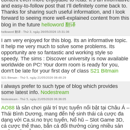
and easy-to-follow post that I’ll definitely come back to.
Thanks for sharing such useful information, and I look
forward to seeing more well-explained content from this
blog in the future
helloword 翻译
helloword 翻译 - Thứ 3, ngày 26/05/2026 15:31:36
I am very enjoyed for this blog. Its an informative topic.
It help me very much to solve some problems. Its
opportunity are so fantastic and working style so
speedy. The sims : Discover university is now available
worldwide on PC! Your dorm room is ready for you,
dom't be late for your first day of class
S21 Bitmain
S21 Bitmain - Thứ 5, ngày 21/05/2026 08:48:29
I always prefer to such type of blog which provides
some latest info.
Nodestream
Nodestream - Thứ 5, ngày 21/05/2026 06:36:05
AO88
là sân chơi giải trí trực tuyến nổi bật tại Châu Á –
Thái Bình Dương, mang đến hệ sinh thái cá cược đa
dạng với Ca.si.no trực tuyến, Nổ hũ – Slot Game 3D,
cá cược thể thao, bắn cá đổi thưởng cùng nhiều sản