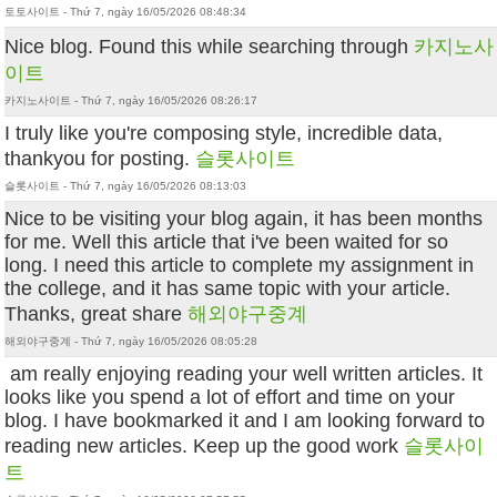
토토사이트 - Thứ 7, ngày 16/05/2026 08:48:34
Nice blog. Found this while searching through
카지노사
이트
카지노사이트 - Thứ 7, ngày 16/05/2026 08:26:17
I truly like you're composing style, incredible data,
thankyou for posting.
슬롯사이트
슬롯사이트 - Thứ 7, ngày 16/05/2026 08:13:03
Nice to be visiting your blog again, it has been months
for me. Well this article that i've been waited for so
long. I need this article to complete my assignment in
the college, and it has same topic with your article.
Thanks, great share
해외야구중계
해외야구중계 - Thứ 7, ngày 16/05/2026 08:05:28
am really enjoying reading your well written articles. It
looks like you spend a lot of effort and time on your
blog. I have bookmarked it and I am looking forward to
reading new articles. Keep up the good work
슬롯사이
트